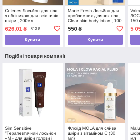
Celenes Лосьйон для тіла
Marie Fresh Лосьйон для
Val
з обліпихою для всіх типів
проблемних ділянок тіла,
ЛОСЬ
шкіри , 200мл
Clear skin body lotion , 100
150 
мл
626,01
550
5 0
₴
₴
813 ₴
Купити
Купити
Подібні товари компанії
Sim Sensitive
Флюїд MOLA для сяйва
Malu
"Терапевтичний лосьйон
шкіри з вітаміном С (30
шкір
«М» для шкіри голови і
мл)
мл