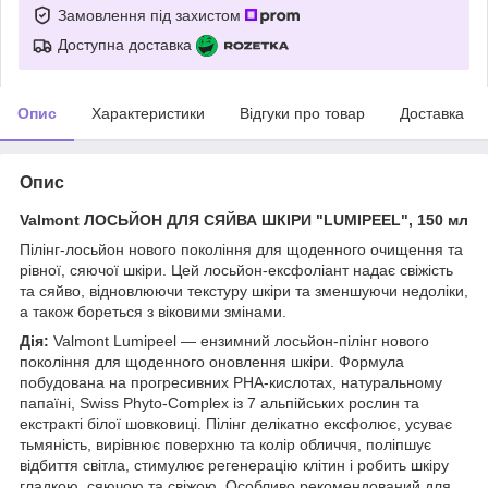
Замовлення під захистом
Доступна доставка
Опис
Характеристики
Відгуки про товар
Доставка
Опис
Valmont ЛОСЬЙОН ДЛЯ СЯЙВА ШКІРИ "LUMIPEEL", 150 мл
Пілінг-лосьйон нового покоління для щоденного очищення та
рівної, сяючої шкіри. Цей лосьйон-ексфоліант надає свіжість
та сяйво, відновлюючи текстуру шкіри та зменшуючи недоліки,
а також бореться з віковими змінами.
Дія:
Valmont Lumipeel — ензимний лосьйон-пілінг нового
покоління для щоденного оновлення шкіри. Формула
побудована на прогресивних PHA-кислотах, натуральному
папаїні, Swiss Phyto-Complex із 7 альпійських рослин та
екстракті білої шовковиці. Пілінг делікатно ексфолює, усуває
тьмяність, вирівнює поверхню та колір обличчя, поліпшує
відбиття світла, стимулює регенерацію клітин і робить шкіру
гладкою, сяючою та свіжою. Особливо рекомендований для