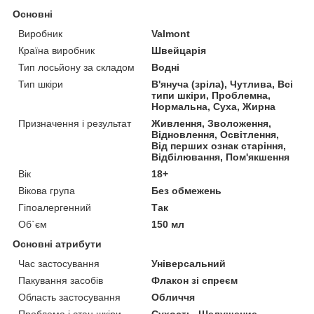
Основні
Виробник
Valmont
Країна виробник
Швейцарія
Тип лосьйону за складом
Водні
Тип шкіри
В'януча (зріла), Чутлива, Всі
типи шкіри, Проблемна,
Нормальна, Суха, Жирна
Призначення і результат
Живлення, Зволоження,
Відновлення, Освітлення,
Від перших ознак старіння,
Відбілювання, Пом'якшення
Вік
18+
Вікова група
Без обмежень
Гіпоалергенний
Так
Об`єм
150 мл
Основні атрибути
Час застосування
Універсальний
Пакування засобів
Флакон зі спреєм
Область застосування
Обличчя
Проблема і стан шкіри
Сухость, Шелушение,