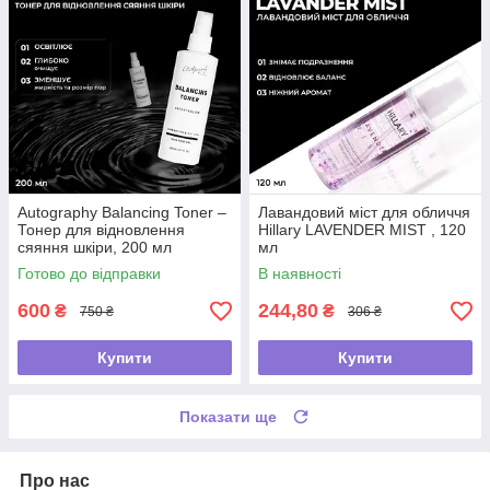
Autography Balancing Toner –
Лавандовий міст для обличчя
Тонер для відновлення
Hillary LAVENDER MIST , 120
сяяння шкіри, 200 мл
мл
Готово до відправки
В наявності
600
244,80
₴
₴
750 ₴
306 ₴
Купити
Купити
Показати ще
Про нас