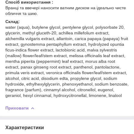
Спосіб використання :
Вранці та ввечері наносити ватним диском на ідеально чисте
обличчя та шию.
Склад:
water (aqua), butylene glycol, pentylene glycol, polysorbate 20,
glycerin, methyl gluceth-20, achillea millefolium extract,
alchemilla vulgaris extract, allantoin, carica papaya (papaya) fruit
extract, gynostemma pentaphyllum extract, hydrolyzed opuntia
ficus-indica flower extract, lactobionic acid, malva sylvestris
(mallow) flower/leaf/stem extract, melissa officinalis leaf extract,
mentha piperita (peppermint) leaf extract, morus alba root
extract, panax ginseng root extract, panthenol, pantolactone,
primula veris extract, veronica officinalis flower/leaf/stem extract,
alcohol, citric acid, disodium edta, propylene glycol, sodium
hydroxide, ethylhexylglycerin, phenoxyethanol, sodium benzoate,
fragrance (parfum), cinnamyl alcohol, citronellol, eugenol,
geraniol, hexyl cinnamal, hydroxycitronellal, limonene, linalool
Приховати
Характеристики