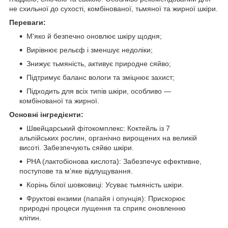
не схильної до сухості, комбінованої, тьмяної та жирної шкіри.
Переваги:
М'яко й безпечно оновлює шкіру щодня;
Вирівнює рельєф і зменшує недоліки;
Знижує тьмяність, активує природне сяйво;
Підтримує баланс вологи та зміцнює захист;
Підходить для всіх типів шкіри, особливо —
комбінованої та жирної.
Основні інгредієнти:
Швейцарський фітокомплекс: Коктейль із 7
альпійських рослин, органічно вирощених на великій
висоті. Забезпечують сяйво шкіри.
PHA (лактобіонова кислота): Забезпечує ефективне,
поступове та м’яке відлущування.
Корінь білої шовковиці: Усуває тьмяність шкіри.
Фруктові ензими (папайя і опунція): Прискорює
природні процеси лущення та сприяє оновленню
клітин.