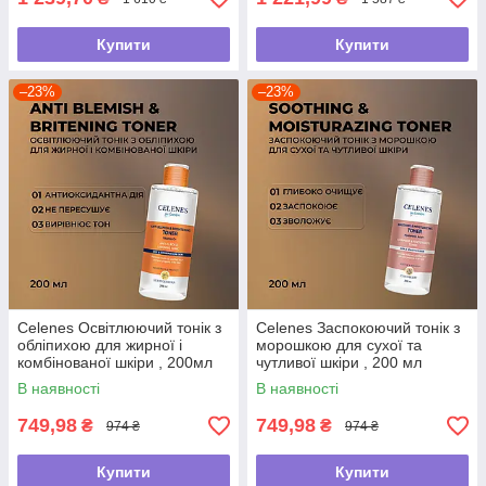
Купити
Купити
–23%
–23%
Celenes Освітлюючий тонік з
Celenes Заспокоючий тонік з
обліпихою для жирної і
морошкою для сухої та
комбінованої шкіри , 200мл
чутливої шкіри , 200 мл
В наявності
В наявності
749,98
749,98
₴
₴
974 ₴
974 ₴
Купити
Купити