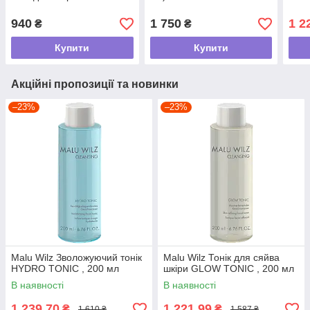
тіла ,150мл/S4 M Moisture
Scalp Lotion
940
1 750
1 2
₴
₴
Купити
Купити
Акційні пропозиції та новинки
–23%
–23%
Malu Wilz Зволожуючий тонік
Malu Wilz Тонік для сяйва
HYDRO TONIC , 200 мл
шкіри GLOW TONIC , 200 мл
В наявності
В наявності
1 239,70
1 221,99
₴
₴
1 610 ₴
1 587 ₴