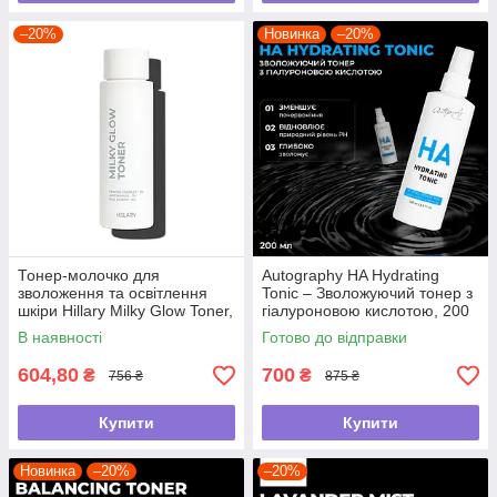
–20%
Новинка
–20%
Тонер-молочко для
Autography HA Hydrating
зволоження та освітлення
Tonic – Зволожуючий тонер з
шкіри Hillary Milky Glow Toner,
гіалуроновою кислотою, 200
100 мл
мл
В наявності
Готово до відправки
604,80
700
₴
₴
756 ₴
875 ₴
Купити
Купити
Новинка
–20%
–20%