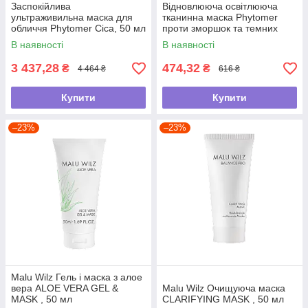
Заспокійлива
Відновлююча освітлююча
ультраживильна маска для
тканинна маска Phytomer
обличчя Phytomer Cica, 50 мл
проти зморшок та темних
плям "Oligoforce" , 23г
В наявності
В наявності
3 437,28
474,32
₴
₴
4 464 ₴
616 ₴
Купити
Купити
–23%
–23%
Malu Wilz Гель і маска з алое
вера ALOE VERA GEL &
Malu Wilz Очищуюча маска
MASK , 50 мл
CLARIFYING MASK , 50 мл