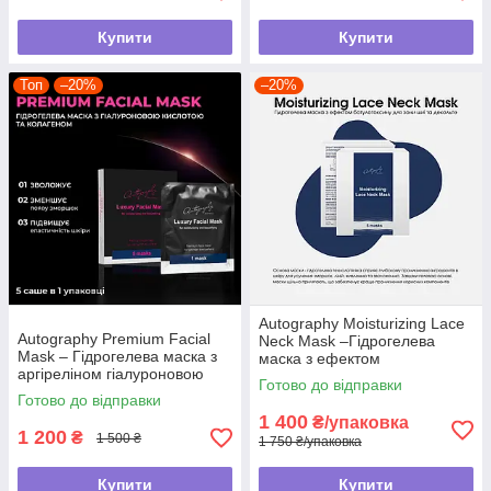
Купити
Купити
Топ
–20%
–20%
Autography Moisturizing Lace
Autography Premium Facial
Neck Mask –Гідрогелева
Mask – Гідрогелева маска з
маска з ефектом
аргіреліном гіалуроновою
ботулотоксину для зони шиї
Готово до відправки
кислотою колагеном, 5саше в
та декольте
Готово до відправки
1уп
1 400
₴/упаковка
1 200
₴
1 500 ₴
1 750 ₴/упаковка
Купити
Купити