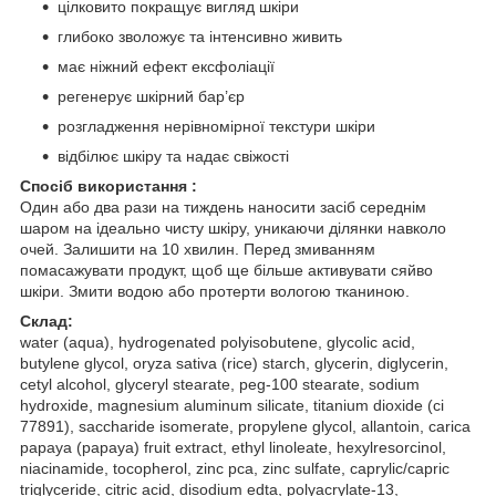
цілковито покращує вигляд шкіри
глибоко зволожує та інтенсивно живить
має ніжний ефект ексфоліації
регенерує шкірний бар’єр
розгладження нерівномірної текстури шкіри
відбілює шкіру та надає свіжості
Спосіб використання :
Один або два рази на тиждень наносити засіб середнім
шаром на ідеально чисту шкіру, уникаючи ділянки навколо
очей. Залишити на 10 хвилин. Перед змиванням
помасажувати продукт, щоб ще більше активувати сяйво
шкіри. Змити водою або протерти вологою тканиною.
Склад:
water (aqua), hydrogenated polyisobutene, glycolic acid,
butylene glycol, oryza sativa (rice) starch, glycerin, diglycerin,
cetyl alcohol, glyceryl stearate, peg-100 stearate, sodium
hydroxide, magnesium aluminum silicate, titanium dioxide (ci
77891), saccharide isomerate, propylene glycol, allantoin, carica
papaya (papaya) fruit extract, ethyl linoleate, hexylresorcinol,
niacinamide, tocopherol, zinc pca, zinc sulfate, caprylic/capric
triglyceride, citric acid, disodium edta, polyacrylate-13,