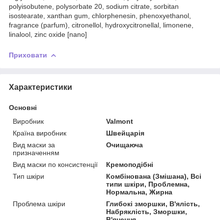
polyisobutene, polysorbate 20, sodium citrate, sorbitan
isostearate, xanthan gum, chlorphenesin, phenoxyethanol,
fragrance (parfum), citronellol, hydroxycitronellal, limonene,
linalool, zinc oxide [nano]
Приховати
Характеристики
Основні
Виробник
Valmont
Країна виробник
Швейцарія
Вид маски за
Очищаюча
призначенням
Вид маски по консистенції
Кремоподібні
Тип шкіри
Комбінована (Змішана), Всі
типи шкіри, Проблемна,
Нормальна, Жирна
Проблема шкіри
Глибокі зморшки, В'ялість,
Набряклість, Зморшки,
В'янення