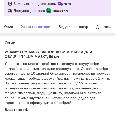
Замовлення під захистом
Доступна доставка
Опис
Характеристики
Відгуки про товар
Доставка
Опис
Valmont LUMIMASK ВІДНОВЛЮЮЧА МАСКА ДЛЯ
ОБЛИЧЧЯ "LUMIMASK", 50 мл
Універсальна маска-скраб, що покращує текстуру шкіри та
надає їй сяйва всього за одне застосування. Оновлена шкіра
всього лише за 10 хвилин! Оксамитова і насичена, ця кремова
маска надає необхідну дозу сяйва тьмяному кольору обличчя.
Висока концентрація гліколевої кислоти (7,15% активного
інгредієнта на основі гліколевої кислоти), посилена дією
ферментів папайї, відлущує шкіру, надаючи їй м'якість та
сяйво. Рекомендується, як щотижнева процедура для
гарантованого ефекту «дитячої шкіри»!
Властивості: