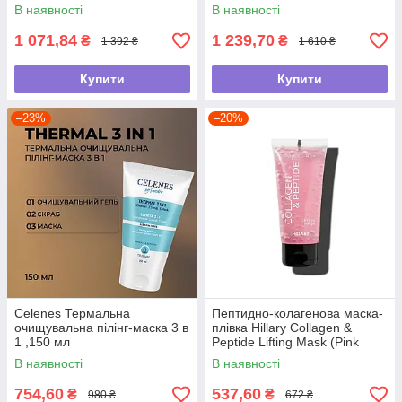
В наявності
В наявності
1 071,84
1 239,70
₴
₴
1 392 ₴
1 610 ₴
Купити
Купити
–23%
–20%
Celenes Термальна
Пептидно-колагенова маска-
очищувальна пілінг-маска 3 в
плівка Hillary Collagen &
1 ,150 мл
Peptide Lifting Mask (Pink
Edition), 90 мл
В наявності
В наявності
754,60
537,60
₴
₴
980 ₴
672 ₴