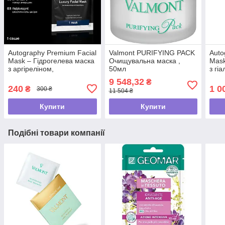
Autography Premium Facial
Valmont PURIFYING PACK
Auto
Mask – Гідрогелева маска
Очищувальна маска ,
Mask
з аргіреліном,
50мл
з гі
гіалуроновою кислотою і
та к
9 548,32
₴
колагеном, саше
уп.
240
1 0
₴
300 ₴
11 504 ₴
Купити
Купити
Подібні товари компанії