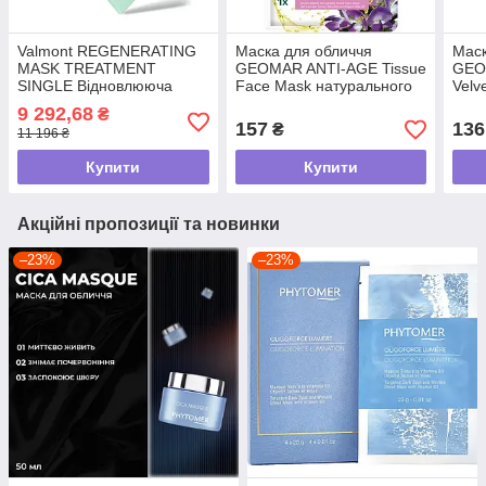
Valmont REGENERATING
Маска для обличчя
Маск
MASK TREATMENT
GEOMAR ANTI-AGE Tissue
GEOM
SINGLE Відновлююча
Face Mask натурального
Velv
колагенова маска для
походження, 22 мл
нату
9 292,68
₴
обличчя, 1 лист
похо
157
136
₴
11 196 ₴
Купити
Купити
Акційні пропозиції та новинки
–23%
–23%