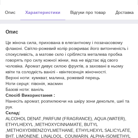
Опис
Характеристики
Відгуки про товар
Доставка
Опис
Це жіноча сила, прихована в елегантному і позачасовому
флаконі. Світло-рожевий колір розкриває його витонченість і
спокусливість, а матове скло і срібляста металева пробка
говорять про силу кожної жінки, яка не відстає від свого
чоловіка. Аромат дивує силою фруктів, а заховані в ньому
квіти та солодкість ванілі - квінтесенція жіночності.
Верхні ноти: кумкват, малина, рожевий перець
Ноти серця: півонія, жасмин
Базові ноти: ваніль
Спосіб Використання :
Нанесіть аромат, розпилюючи на шкіру зони декольте, шиї та
рук.
Склад:
ALCOHOL DENAT.,PARFUM (FRAGRANCE), AQUA (WATER),
ETHYLHEXYL ,METHOXYCINNAMATE, BUTYL
,METHOXYDIBENZOYLMETHANE, ETHYLHEXYL SALICYLATE,
BHT, LIMONENE, LINALOOL, COUMARIN, ALPHA-ISOMETHYL