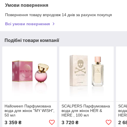
Умови повернення
Повернення товару впродовж 14 днів за рахунок покупця
Всі умови повернення
Подібні товари компанії
Halloween Парфумована
SCALPERS Парфумована
SCA
вода для жінок "MY WISH",
вода для жінок HER &
вода
50 мл
HERE , 100 мл
HERE
3 359
3 720
2 6
₴
₴