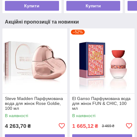
Купити
Купити
Акційні пропозиції та новинки
–52%
Steve Madden Парфумована
El Ganso Парфумована вода
вода для жінок Rose Goldie,
для жінок FUN & CHIC, 100
100 мл
мл
В наявності
В наявності
4 263,70
1 665,12
₴
₴
3 469 ₴