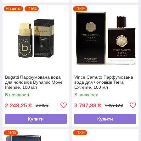
Новинка
–15%
–15%
Bugatti Парфумована вода
Vince Camuto Парфумована
для чоловіків Dynamic Move
вода для чоловіків Terra
Intense, 100 мл
Extreme, 100 мл
В наявності
В наявності
2 248,25
3 797,88
₴
₴
2 645 ₴
4 468,10 ₴
Купити
Купити
–15%
–15%