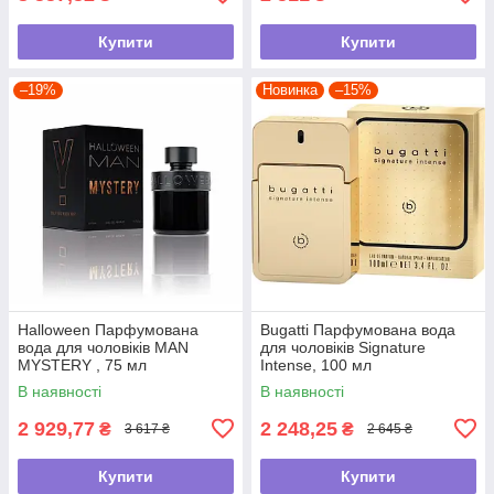
Купити
Купити
–19%
Новинка
–15%
Halloween Парфумована
Bugatti Парфумована вода
вода для чоловіків MAN
для чоловіків Signature
MYSTERY , 75 мл
Intense, 100 мл
В наявності
В наявності
2 929,77
2 248,25
₴
₴
3 617 ₴
2 645 ₴
Купити
Купити