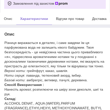
Замовлення під захистом
Опис
Характеристики
Відгуки про товар
Доставка
Опис
Різниця виражається в деталях, і саме завдяки їм ця
парфумована вода не залишить нікого байдужим. Твоя
безпосередність - це невід'ємна частина цього привабливого
«я», підкреслена ароматичними нотами та у поєднанні з
досконалими таємничими деревними нотами, які вказують на
пристрасть до елегантності, яку тільки ти відчуваєш так тонко.
Верхні ноти:
грейпфрут, какао, шавлія.
Ноти серця:
лаванда, тютюновий акорд, імбир.
Базові ноти
: амбрегріс, ветивер, пачулі, деревина.
Спосіб Використання :
Нанесіть аромат, розпилюючи на шкіру зони декольте, шиї та
рук.
Склад:
ALCOHOL DENAT., AQUA (WATER),PARFUM
(FRAGRANCE),ETHYLHEXYL METHOXYCINNAMATE, BUTYL