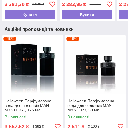
3 381,30
2 283,95
2 2
₴
₴
3 978 ₴
2 687 ₴
Купити
Купити
Акційні пропозиції та новинки
–19%
–19%
Halloween Парфумована
Halloween Парфумована
вода для чоловіків MAN
вода для чоловіків MAN
MYSTERY , 125 мл
MYSTERY, 50 мл
В наявності
В наявності
3 557,52
2 511
₴
₴
4 392 ₴
3 100 ₴