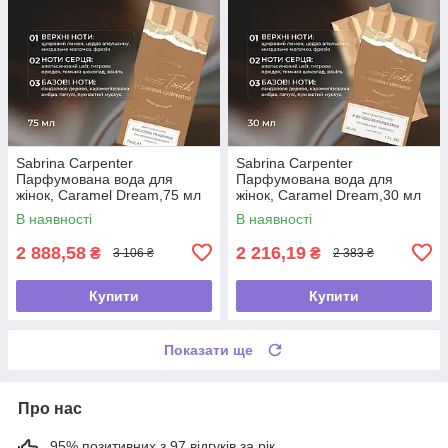
Sabrina Carpenter
Sabrina Carpenter
Парфумована вода для
Парфумована вода для
жінок, Caramel Dream,75 мл
жінок, Caramel Dream,30 мл
В наявності
В наявності
2 888,58
2 216,19
₴
₴
3 106 ₴
2 383 ₴
Купити
Купити
Показати ще
Про нас
95% позитивних з 97 відгуків за рік