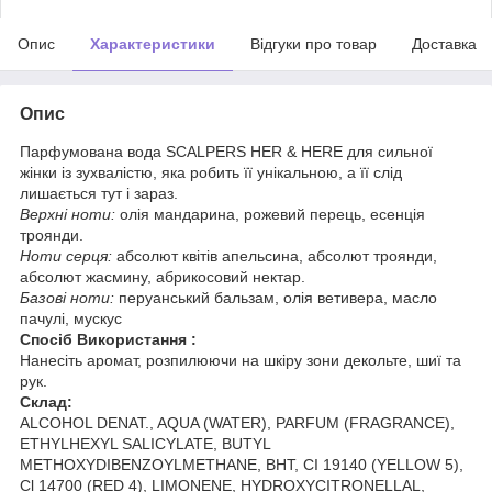
Опис
Характеристики
Відгуки про товар
Доставка
Опис
Парфумована вода SCALPERS HER & HERE для сильної
жінки із зухвалістю, яка робить її унікальною, а її слід
лишається тут і зараз.
Верхні ноти:
олія мандарина, рожевий перець, есенція
троянди.
Ноти серця:
абсолют квітів апельсина, абсолют троянди,
абсолют жасмину, абрикосовий нектар.
Базові ноти:
перуанський бальзам, олія ветивера, масло
пачулі, мускус
Спосіб Використання :
Нанесіть аромат, розпилюючи на шкіру зони декольте, шиї та
рук.
Склад:
ALCOHOL DENAT., AQUA (WATER), PARFUM (FRAGRANCE),
ETHYLHEXYL SALICYLATE, BUTYL
METHOXYDIBENZOYLMETHANE, BHT, CI 19140 (YELLOW 5),
Cl 14700 (RED 4), LIMONENE, HYDROXYCITRONELLAL,