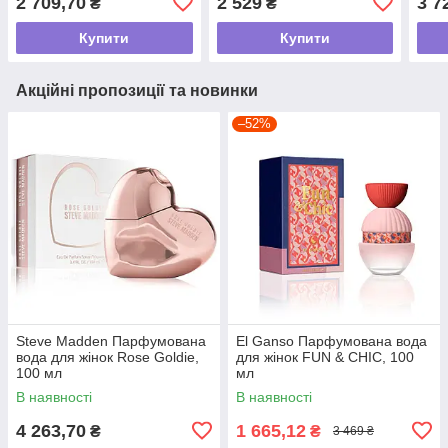
2 709,70
2 529
3 7
₴
₴
Купити
Купити
Акційні пропозиції та новинки
–52%
Steve Madden Парфумована
El Ganso Парфумована вода
вода для жінок Rose Goldie,
для жінок FUN & CHIC, 100
100 мл
мл
В наявності
В наявності
4 263,70
1 665,12
₴
₴
3 469 ₴