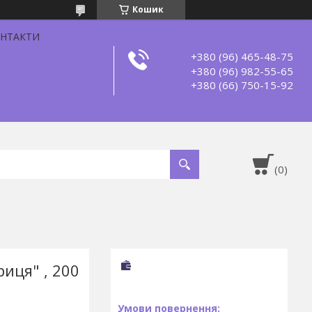
Кошик
НТАКТИ
+380 (96) 465-48-75
+380 (96) 982-55-65
+380 (66) 750-15-92
риця" , 200