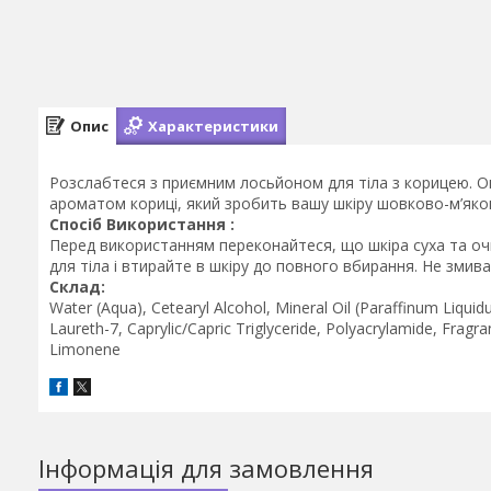
Опис
Характеристики
Розслабтеся з приємним лосьйоном для тіла з корицею. 
ароматом кориці, який зробить вашу шкіру шовково-м’яко
Спосіб Використання :
Перед використанням переконайтеся, що шкіра суха та очищ
для тіла і втирайте в шкіру до повного вбирання. Не зми
Склад:
Water (Aqua), Cetearyl Alcohol, Mineral Oil (Paraffinum Liqui
Laureth-7, Caprylic/Capric Triglyceride, Polyacrylamide, Fragr
Limonene
Інформація для замовлення