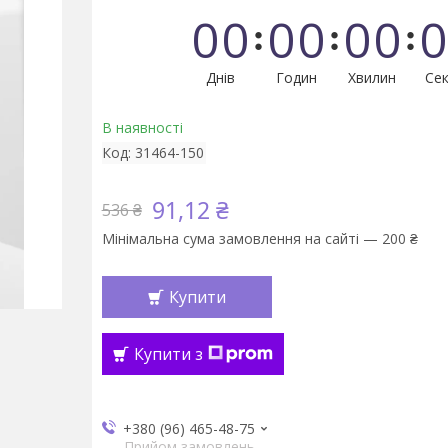
0
0
0
0
0
0
0
Днів
Годин
Хвилин
Сек
В наявності
Код:
31464-150
91,12 ₴
536 ₴
Мінімальна сума замовлення на сайті — 200 ₴
Купити
Купити з
+380 (96) 465-48-75
Прийом замовлень