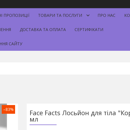
НІ ПРОПОЗИЦІЇ
ТОВАРИ ТА ПОСЛУГИ
ПРО НАС
КО
НЕННЯ
ДОСТАВКА ТА ОПЛАТА
СЕРТИФІКАТИ
ННЯ САЙТУ
–83%
Face Facts Лосьйон для тіла "Ко
мл