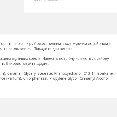
Огорніть свою шкіру божественним зволожуючим лосьйоном із
ю та зволоженою. Підходить для веганів.
ена від інших кремів. Нанесіть потрібну кількість лосьйону
вати. Використовуйте щодня.
dum), Caramel, Glyceryl Stearate, Phenoxyethanol, C13-14 Isoalkane,
ance (Parfum), Chlorphenesin, Propylene Glycol, Cinnamyl Alcohol,