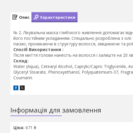
Опис
Характеристики
№ 2. Лікувальна маска глибокого живлення допомагає від
його постійним укладанням. Спеціально розроблена з олії
пасмо, проникаючи в структуру волосся, зміцнюючи та ро
Спосіб Використання :
Після миття голови нанесіть на волосся і залиште на 20 х
Склад:
Water (Aqua), Cetearyl Alcohol, Caprylic/Capric Triglyceride, A
Glyceryl Stearate, Phenoxyethanol, Polyquaternium-37, Fragra
Coumarin.
Інформація для замовлення
Ціна:
671 ₴