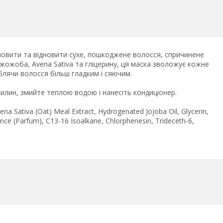
новити та відновити сухе, пошкоджене волосся, спричинене
 жожоба, Avena Sativa та гліцерину, ця маска зволожує кожне
блячи волосся більш гладким і сяючим.
вилин, змийте теплою водою і нанесіть кондиціонер.
vena Sativa (Oat) Meal Extract, Hydrogenated Jojoba Oil, Glycerin,
nce (Parfum), C13-16 Isoalkane, Chlorphenesin, Trideceth-6,