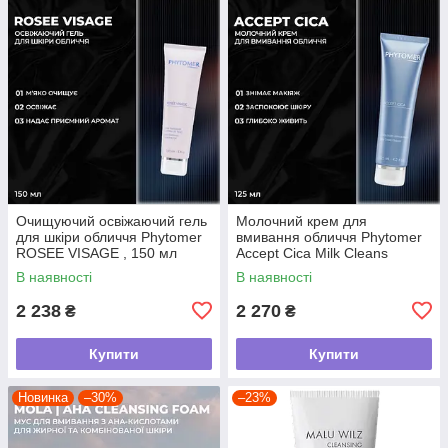
Очищуючий освіжаючий гель
Молочний крем для
для шкіри обличчя Phytomer
вмивання обличчя Phytomer
ROSEE VISAGE , 150 мл
Accept Cica Milk Cleans
В наявності
В наявності
2 238
2 270
₴
₴
Купити
Купити
Новинка
–30%
–23%