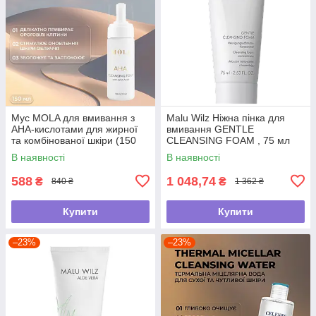
Мус MOLA для вмивання з
Malu Wilz Ніжна пінка для
АНА-кислотами для жирної
вмивання GENTLE
та комбінованої шкіри (150
CLEANSING FOAM , 75 мл
мл)
В наявності
В наявності
588
1 048,74
₴
₴
840 ₴
1 362 ₴
Купити
Купити
–23%
–23%