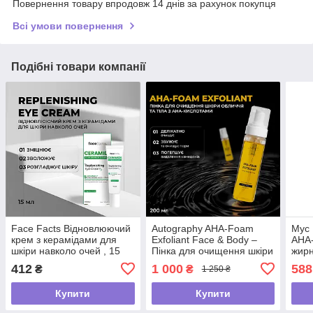
Повернення товару впродовж 14 днів за рахунок покупця
Всі умови повернення
Подібні товари компанії
Face Facts Відновлюючий
Autography AHA-Foam
Мус 
крем з керамідами для
Exfoliant Face & Body –
АНА-
шкіри навколо очей , 15
Пінка для очищення шкіри
жирн
мл
обличчя та тіла з AHA-
шкір
412
1 000
588
₴
₴
1 250 ₴
кислотами, 200 мл
Купити
Купити