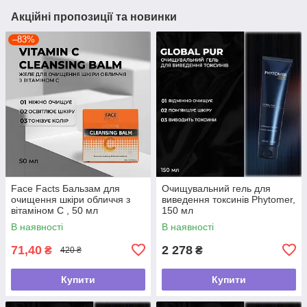
Акційні пропозиції та новинки
–83%
Face Facts Бальзам для
Очищувальний гель для
очищення шкіри обличчя з
виведення токсинів Phytomer,
вітаміном С , 50 мл
150 мл
В наявності
В наявності
71,40
2 278
₴
₴
420 ₴
Купити
Купити