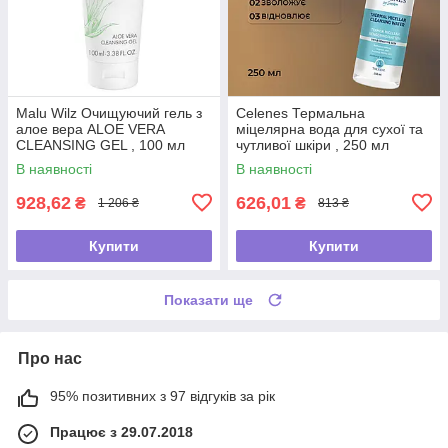
Malu Wilz Очищуючий гель з
Celenes Термальна
алое вера ALOE VERA
міцелярна вода для сухої та
CLEANSING GEL , 100 мл
чутливої шкіри , 250 мл
В наявності
В наявності
928,62
626,01
₴
₴
1 206 ₴
813 ₴
Купити
Купити
Показати ще
Про нас
95% позитивних з 97 відгуків за рік
Працює з 29.07.2018