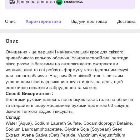
Доступна доставка
Опис
Характеристики
Відгуки про товар
Доставка
Опис
Очищення - це перший і найважливіший крок для свіжого
привабливого кольору обличчя. Ультразаспокійливі пептиди
вівса разом із багатими на антиоксиданти екстрактами
чорниці, дині та сої роблять формулу гелю ідеальним смузі
для вашого обличчя. Надзвичайно ніжний гель із низьким
утворенням піни слід використовувати двічі на день, щоб
ефективно видалити забруднення та макіяж.
Спосіб Використння :
Вологими руками нанесіть невелику кількість гелю на обличчя
та втирайте в шкіру масажними рухами протягом 60 секунд.
Змийте теплою водою і висушіть.
Склад:
Water (Aqua), Sodium Laureth Sulfate, Cocamidopropyl Betaine,
Sodium Lauroamphoacetate, Glycine Soja (Soybean) Seed
Extract, Avena Sativa (Oat) Peptide, Vaccinium Angustifolium