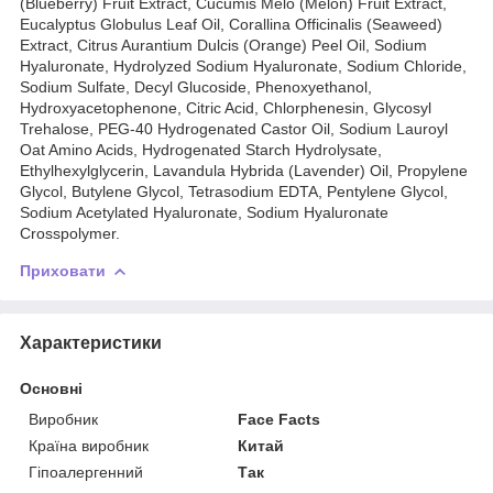
(Blueberry) Fruit Extract, Cucumis Melo (Melon) Fruit Extract,
Eucalyptus Globulus Leaf Oil, Corallina Officinalis (Seaweed)
Extract, Citrus Aurantium Dulcis (Orange) Peel Oil, Sodium
Hyaluronate, Hydrolyzed Sodium Hyaluronate, Sodium Chloride,
Sodium Sulfate, Decyl Glucoside, Phenoxyethanol,
Hydroxyacetophenone, Citric Acid, Chlorphenesin, Glycosyl
Trehalose, PEG-40 Hydrogenated Castor Oil, Sodium Lauroyl
Oat Amino Acids, Hydrogenated Starch Hydrolysate,
Ethylhexylglycerin, Lavandula Hybrida (Lavender) Oil, Propylene
Glycol, Butylene Glycol, Tetrasodium EDTA, Pentylene Glycol,
Sodium Acetylated Hyaluronate, Sodium Hyaluronate
Crosspolymer.
Приховати
Характеристики
Основні
Виробник
Face Facts
Країна виробник
Китай
Гіпоалергенний
Так