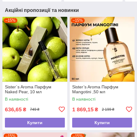
Акційні пропозиції та новинки
–15%
–15%
Sister`s Aroma Парфум
Sister’s Aroma Парфум
Naked Pear, 10 мл
Mangotini ,50 мл
В наявності
В наявності
636,65
1 869,15
₴
₴
749 ₴
2 199 ₴
Купити
Купити
–15%
–15%