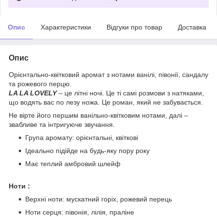
Опис
Характеристики
Відгуки про товар
Доставка
Опис
Орієнтально-квітковий аромат з нотами ванілі, півонії, сандалу
та рожевого перцю.
LA LA LOVELY
– це літні ночі. Це ті самі розмови з натяками,
що водять вас по лезу ножа. Це роман, який не забувається.
Не вірте його першим ванільно-квітковим нотами, далі –
звабливе та інтригуюче звучання.
Група аромату: орієнтальні, квіткові
Ідеально підійде на будь-яку пору року
Має теплий амбровий шлейф
Ноти :
Верхні ноти: мускатний горіх, рожевий перець
Ноти серця: півонія, лілія, праліне