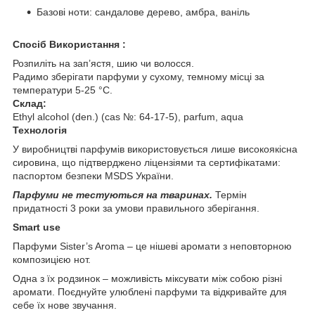
Базові ноти: сандалове дерево, амбра, ваніль
Спосіб Використання :
Розпиліть на зап’ястя, шию чи волосся.
Радимо зберігати парфуми у сухому, темному місці за
температури 5-25 °С.
Склад:
Ethyl alcohol (den.) (cas №: 64-17-5), parfum, aqua
Технологія
У виробництві парфумів використовується лише високоякісна
сировина, що підтверджено ліцензіями та сертифікатами:
паспортом безпеки MSDS України.
Парфуми не тестуються на тваринах.
Термін
придатності 3 роки за умови правильного зберігання.
Smart use
Парфуми Sister’s Aroma – це нішеві аромати з неповторною
композицією нот.
Одна з їх родзинок – можливість міксувати між собою різні
аромати. Поєднуйте улюблені парфуми та відкривайте для
себе їх нове звучання.