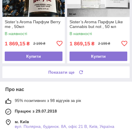
Sister’s Aroma Парфум Berry
Sister’s Aroma Парфум Like
me , 50мл
Cannabis but not , 50 мл
В наявності
В наявності
1 869,15
1 869,15
₴
₴
2 199 ₴
2 199 ₴
Купити
Купити
Показати ще
Про нас
95% позитивних з 98 відгуків за рік
Працює з 29.07.2018
м. Київ
вул. Полярна, будинок. 8А, офіс 21 В, Київ, Україна