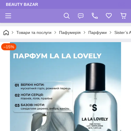
BEAUTY BAZAR
Товари та послуги
Пафумерія
Парфуми
Sister’s
–15%