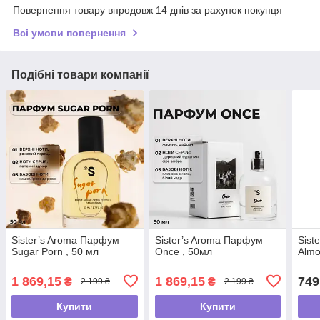
Повернення товару впродовж 14 днів за рахунок покупця
Всі умови повернення
Подібні товари компанії
Sister’s Aroma Парфум
Sister’s Aroma Парфум
Sist
Sugar Porn , 50 мл
Once , 50мл
Almo
1 869,15
1 869,15
749
₴
₴
2 199 ₴
2 199 ₴
Купити
Купити