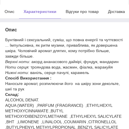
Опис
Характеристики
Відгуки про товар
Доставка
Опис
Бунтівний і сексуальний, суміш, що повна енергії та чуттєвості
... Імпульсивна, як ритм музики, приваблива, як довершена
шкіра. Чоловічий аромат длятих, кому потрібно більше,
завжди більше.
Верхні ноти
: акорд ананасового дайкірі, фундук, мандарин
Ноти серця:
трояндова вода, жасмин, фіалка, маракуйя
Нижні ноти
: ваніль, серце пачулі, карамель
Спосіб Використання :
Наносьте аромат, розпилюючи його на шкіру зони декольте,
шиї та рук
Склад:
ALCOHOL DENAT.
AQUA (WATER) ,PARFUM (FRAGRANCE) ,ETHYLHEXYL
METHOXYCINNAMATE ,BUTYL
METHOXYDIBENZOYLMETHANE ,ETHYLHEXYL SALICYLATE
,BHT ,LIMONENE ,LINALOOL ,COUMARIN ,CITRONELLOL
,BUTYLPHENYL METHYLPROPIONAL ,BENZYL SALICYLATE