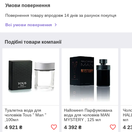
Умови повернення
Повернення товару впродовж 14 днів за рахунок покупця
Всі умови повернення
Подібні товари компанії
Туалетна вода для
Halloween Парфумована
Чоло
чоловіків Tous " Man "
вода для чоловіків MAN
HAL
,100мл
MYSTERY , 125 мл
мл
4 921
4 392
4 2
₴
₴