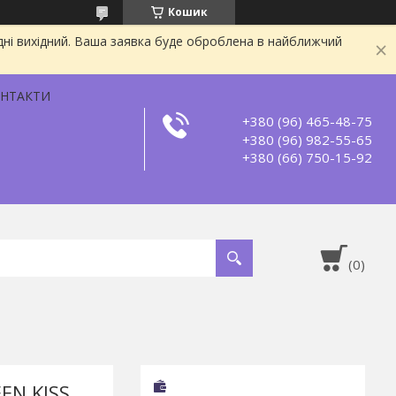
Кошик
дні вихідний. Ваша заявка буде оброблена в найближчий
НТАКТИ
+380 (96) 465-48-75
+380 (96) 982-55-65
+380 (66) 750-15-92
EN KISS