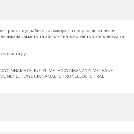
истрасть, що вабить та підкорює, спонукає до втілення
 вишукана свіжість та абсолютна жіночність з квітковими та
е, шиї та рук
THOXYCINNAMATE ,BUTYL METHOXYDIBENZOYLMETHANE
,LIMONENE ,HEXYL CINNAMAL ,CITRONELLOL ,CITRAL