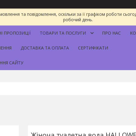
овлення та повідомлення, оскільки за її графіком роботи сього
робочий день.
НІ ПРОПОЗИЦІЇ
ТОВАРИ ТА ПОСЛУГИ
ПРО НАС
КО
НЕННЯ
ДОСТАВКА ТА ОПЛАТА
СЕРТИФІКАТИ
ННЯ САЙТУ
Жіноча туалетна вода HALLOWE