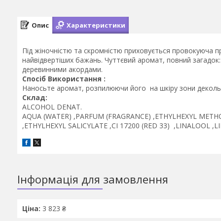
Опис
Характеристики
Під жіночністю та скромністю приховується провокуюча пр
найвідвертіших бажань. Чуттєвий аромат, повний загадок:
деревинними акордами.
Спосіб Використання :
Наносьте аромат, розпилюючи його на шкіру зони декольт
Склад:
ALCOHOL DENAT.
AQUA (WATER) ,PARFUM (FRAGRANCE) ,ETHYLHEXYL ME
,ETHYLHEXYL SALICYLATE ,CI 17200 (RED 33) ,LINALOOL 
Інформація для замовлення
Ціна:
3 823 ₴