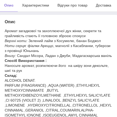
Опис
Характеристики
Відгуки про товар
Доставка
Опис
Аромат загадкової та захоплюючої дух жінки, секрети та
грайливість стають її головною зброєю спокуси
Верхні ноти:
Зелений лайм з Косумелю, банан Боджол
Ноти серця:
фіалки Ареццо, магнолії з Касабланки, туберози
з провінції Юньнань
Внизу:
Сандал Місора, Ладан з Джуби, Мадагаскарська ваніль
Спосіб Використання :
Наносьте аромат, розпилюючи його на шкіру зони декольте,
шиї та рук
Склад:
ALCOHOL DENAT.
PARFUM (FRAGRANCE) ,AQUA (WATER) ,ETHYLHEXYL
METHOXYCINNAMATE ,BUTYL
METHOXYDIBENZOYLMETHANE ,ETHYLHEXYL SALICYLATE
,CI 60725 (VIOLET 2) ,LINALOOL ,BENZYL SALICYLATE
,LIMONENE ,HYDROXYCITRONELLAL ,CITRONELLOL ,HEXYL
CINNAMAL ,GERANIOL ,CITRAL,COUMARIN,ALPHA-
ISOMETHYL IONONE ,ISOEUGENOL,AMYL CINNAMAL