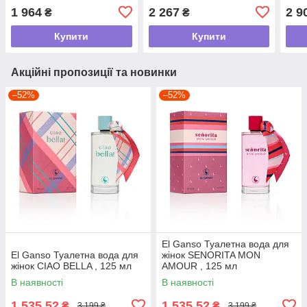
1 964
2 267
2 9
₴
₴
Купити
Купити
Акційні пропозиції та новинки
–52%
–52%
El Ganso Туалетна вода для
El Ganso Туалетна вода для
жінок SENORITA MON
жінок CIAO BELLA , 125 мл
AMOUR , 125 мл
В наявності
В наявності
1 535,52
1 535,52
₴
₴
3 199 ₴
3 199 ₴