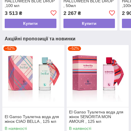
HALLOWEEN BLUE DROP
HALLOWEEN BLUE DROP
HAL
,100 мл
, 50мл
,100
3 513
2 267
2 9
₴
₴
Купити
Купити
Акційні пропозиції та новинки
–52%
–52%
El Ganso Туалетна вода для
El Ganso Туалетна вода для
жінок SENORITA MON
жінок CIAO BELLA , 125 мл
AMOUR , 125 мл
В наявності
В наявності