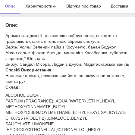
Опис
Характеристики
Відгуки про товар
Доставка
Опис
Аромат загадкової та захоплюючої дух жінки, секрети та
грайливість стають її головною зброєю спокуси.
Верхні ноти:
Зелений лайм з Косумелю, банан Боджол
Ноти серця
: фіалки Ареццо, магнолії з Касабланки, туберози
з провінції Юньнань
Внизу:
Сандал Місора, Ладан з Джуби, Мадагаскарська ваніль
Спосіб Використання :
Наносьте аромат, розпилюючи його на шкіру зони декольте,
шиї та рук
Склад:
ALCOHOL DENAT.
PARFUM (FRAGRANCE) ,AQUA (WATER) ,ETHYLHEXYL
METHOXYCINNAMATE ,BUTYL
METHOXYDIBENZOYLMETHANE ,ETHYLHEXYL SALICYLATE
CI 60725 (VIOLET 2) ,LINALOOL ,BENZYL
SALICYLATE,LIMONENE
,HYDROXYCITRONELLAL,CITRONELLOL,HEXYL