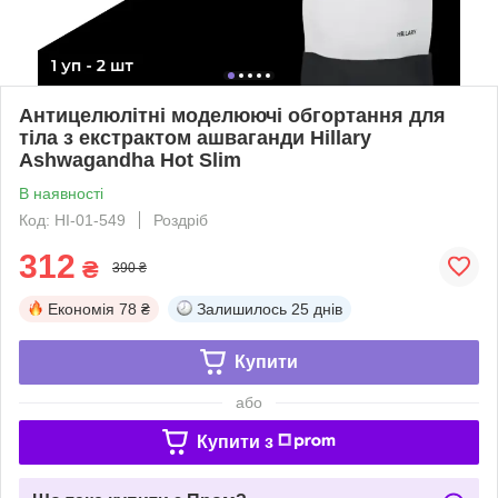
Антицелюлітні моделюючі обгортання для
тіла з екстрактом ашваганди Hillary
Ashwagandha Hot Slim
В наявності
Код: HI-01-549
Роздріб
312
₴
390 ₴
Економія
78 ₴
Залишилось
25 днів
Купити
або
Купити з