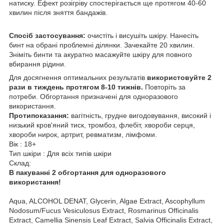
натиску. Ефект розігріву спостерігається ще протягом 40-60
хвилин після зняття бандажів.
Спосіб застосування:
очистіть і висушіть шкіру. Нанесіть
бинт на обрані проблемні ділянки. Зачекайте 20 хвилин.
Зніміть бинти та акуратно масажуйте шкіру для повного
вбирання рідини.
Для досягнення оптимальних результатів
використовуйте 2
рази в тиждень протягом 8-10 тижнів.
Повторіть за
потреби. Обгортання призначені для одноразового
використання.
Протипоказання:
вагітність, грудне вигодовування, високий і
низький кров'яний тиск, тромбоз, флебіт, хвороби серця,
хвороби нирок, артрит, ревматизм, лімфоми.
Вік : 18+
Тип шкіри : Для всіх типів шкіри
Склад:
В пакуванні 2 обгортання для одноразового
використання!
Aqua, ALCOHOL DENAT, Glycerin, Algae Extract, Ascophyllum
Nodosum/Fucus Vesiculosus Extract, Rosmarinus Officinalis
Extract, Camellia Sinensis Leaf Extract, Salvia Officinalis Extract,