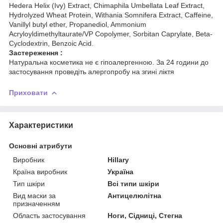
Hedera Helix (Ivy) Extract, Chimaphila Umbellata Leaf Extract,
Hydrolyzed Wheat Protein, Withania Somnifera Extract, Caffeine,
Vanillyl butyl ether, Propanediol, Ammonium
Acryloyldimethyltaurate/VP Copolymer, Sorbitan Caprylate, Beta-
Cyclodextrin, Benzoic Acid.
Застереження :
Натуральна косметика не є гіпоалергенною. За 24 години до
застосування проведіть алергопробу на згині ліктя
Приховати
Характеристики
Основні атрибути
Виробник
Hillary
Країна виробник
Україна
Тип шкіри
Всі типи шкіри
Вид маски за
Антицелюлітна
призначенням
Область застосування
Ноги, Сідниці, Стегна