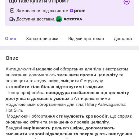
Що таке купити з Пром?
Замовлення під захистом
Доступна доставка
Опис
Характеристики
Відгуки про товар
Доставка
Опис
Антицелюлітні моделюючі обгортання для тіла з екстрактом
ашваганди допомагають
зменшити прояви целюліту
та
покращити текстуру шкіри, зміцнити її структуру
та
зробити тіло більш підтягнутим і гладким.
Тепер професійна
процедура позбавлення від целюліту
доступна в домашніх умовах
з Антицелюлітними
моделюючими обгортаннями для тіла Hillary Ashwagandha
Hot Slim.
Моделюючі обгортання
стимулюють кровообіг
, що сприяє
оновленню клітин та зменшенню проявів целюліту.
Бандажі
вирівнюють рельєф шкіри, допомагають
зменшити жирові відкладення та покращують виведення