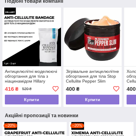
Подібні товари компанії
Антицелюлітні моделюючі
Зігрівальне антицелюлітне
Холо
обгортання для тіла з
обгортання для тіла Stop
обго
ніацинамідом Hillary
Cellulite Pepper Slim
Cell
Niacinamide Cold Slim
Mr.SCRUBBER, 250 г
Mr.S
416
400
400
₴
₴
520 ₴
Купити
Купити
Акційні пропозиції та новинки
–20%
–20%