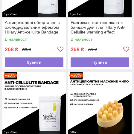
Антицелюлітні обгортання з
Розігріваючі антицелюлітні
охолоджувальним ефектом
бандажі для тіла Hillary Anti-
Hillary Anti-cellulite Bandage
Cellulite warming effect
Cooling Effect
bandage
В наявності
В наявності
268
268
₴
₴
335 ₴
335 ₴
Купити
Купити
–20%
–20%