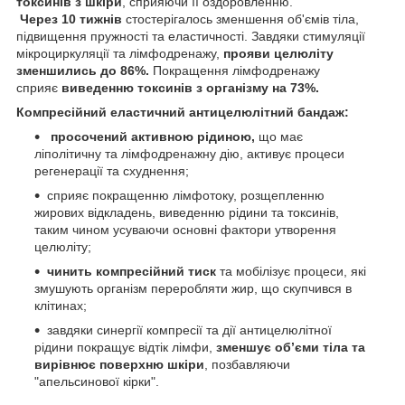
токсинів з шкіри
, сприяючи її оздоровленню.
Через 10 тижнів
стостерігалось
зменшення об'ємів тіла,
підвищення пружності та еластичності. Завдяки стимуляції
мікроциркуляції та лімфодренажу,
прояви целюліту
зменшились до 86%.
Покращення лімфодренажу
сприяє
виведенню токсинів з організму на 73%.
Компресійний еластичний антицелюлітний бандаж:
просочений активною рідиною,
що має
ліполітичну та лімфодренажну дію, активує процеси
регенерації та схуднення;
сприяє покращенню лімфотоку, розщепленню
жирових відкладень, виведенню рідини та токсинів,
таким чином усуваючи основні фактори утворення
целюліту;
чинить компресійний тиск
та мобілізує процеси, які
змушують організм переробляти жир, що скупчився в
клітинах;
завдяки синергії компресії та дії антицелюлітної
рідини покращує відтік лімфи,
зменшує обʼєми тіла та
вирівнює поверхню шкіри
, позбавляючи
"апельсинової кірки".