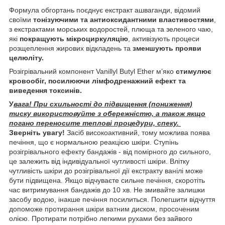
Формула обгортань поєднує екстракт ашваганди, відомий
своїми
тонізуючими та антиоксидантними властивостями
,
з екстрактами морських водоростей, плюща та зеленого чаю,
які
покращують мікроциркуляцію
, активізують процеси
розщеплення жирових відкладень та
зменшують прояви
целюліту.​​​​​​​
Розігрівальний компонент Vanillyl Butyl Ether м’яко
стимулює
кровообіг, посилюючи лімфодренажний ефект та
виведення токсинів.
У
вага! При схильності до підвищення (пониження)
тиску використовуйте з обережністю, а також якщо
погано переносите теплові процедури, спеку.
Зверніть увагу!
Засіб високоактивний, тому можлива поява
печіння, що є нормальною реакцією шкіри. Ступінь
розігрівального ефекту бандажів - від помірного до сильного,
це залежить від індивідуальної чутливості шкіри. Влітку
чутливість шкіри до розігрівальної дії екстракту ванілі може
бути підвищена. Якщо відчуваєте сильне печіння, скоротіть
час витримування бандажів до 10 хв. Не змивайте залишки
засобу водою, інакше печіння посилиться. Полегшити відчуття
допоможе протирання шкіри ватним диском, просоченим
олією. Протирати потрібно легкими рухами без зайвого