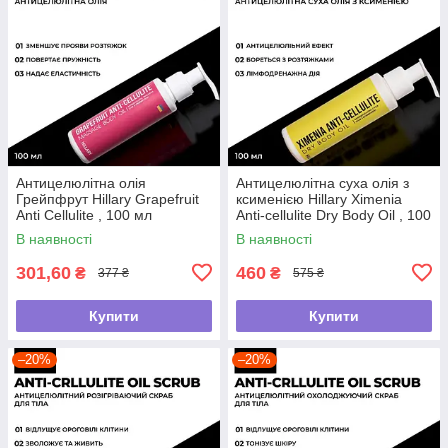
Антицелюлітна олія
Антицелюлітна суха олія з
Грейпфрут Hillary Grapefruit
ксименією Hillary Хimenia
Anti Cellulite , 100 мл
Anti-cellulite Dry Body Oil , 100
мл
В наявності
В наявності
301,60
460
₴
₴
377 ₴
575 ₴
Купити
Купити
–20%
–20%