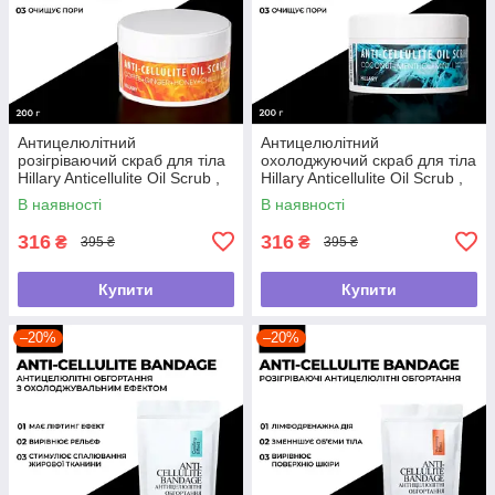
Антицелюлітний
Антицелюлітний
розігріваючий скраб для тіла
охолоджуючий скраб для тіла
Hillary Anticellulite Oil Scrub ,
Hillary Anticellulite Oil Scrub ,
200 г
200 г
В наявності
В наявності
316
316
₴
₴
395 ₴
395 ₴
Купити
Купити
–20%
–20%