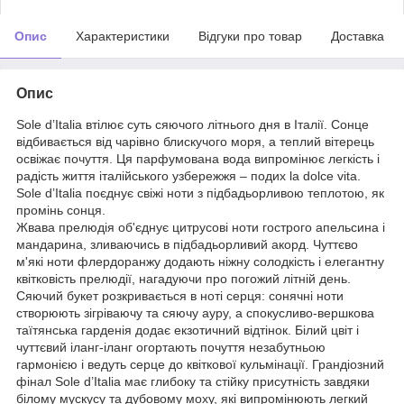
Опис
Характеристики
Відгуки про товар
Доставка
Опис
Sole d’Italia втілює суть сяючого літнього дня в Італії. Сонце
відбивається від чарівно блискучого моря, а теплий вітерець
освіжає почуття. Ця парфумована вода випромінює легкість і
радість життя італійського узбережжя – подих la dolce vita.
Sole d’Italia поєднує свіжі ноти з підбадьорливою теплотою, як
промінь сонця.
Жвава прелюдія об'єднує цитрусові ноти гострого апельсина і
мандарина, зливаючись в підбадьорливий акорд. Чуттєво
м'які ноти флердоранжу додають ніжну солодкість і елегантну
квітковість прелюдії, нагадуючи про погожий літній день.
Сяючий букет розкривається в ноті серця: сонячні ноти
створюють зігріваючу та сяючу ауру, а спокусливо-вершкова
таїтянська гарденія додає екзотичний відтінок. Білий цвіт і
чуттєвий іланг-іланг огортають почуття незабутньою
гармонією і ведуть серце до квіткової кульмінації. Грандіозний
фінал Sole d’Italia має глибоку та стійку присутність завдяки
білому мускусу та дубовому моху, які випромінюють легкий