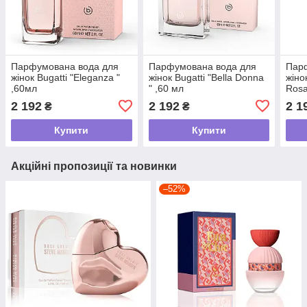
Парфумована вода для
Парфумована вода для
Пар
жінок Bugatti "Eleganza "
жінок Bugatti "Bella Donna
жіно
,60мл
" ,60 мл
Rosa
2 192
2 192
2 1
₴
₴
Купити
Купити
Акційні пропозиції та новинки
–52%