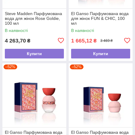
Steve Madden Парфумована
El Ganso Парфумована вода
вода для жінок Rose Goldie,
для жінок FUN & CHIC, 100
100 мл
мл
В наявності
В наявності
4 263,70
1 665,12
₴
₴
3 469 ₴
Купити
Купити
–52%
–52%
El Ganso Парфумована вода
El Ganso Парфумована вода