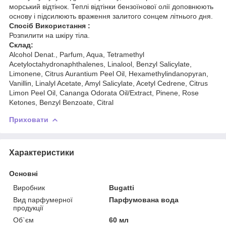
морський відтінок. Теплі відтінки бензоїнової олії доповнюють
основу і підсилюють враження залитого сонцем літнього дня.
Спосіб Використання :
Розпилити на шкіру тіла.
Склад:
Alcohol Denat., Parfum, Aqua, Tetramethyl
Acetyloctahydronaphthalenes, Linalool, Benzyl Salicylate,
Limonene, Citrus Aurantium Peel Oil, Hexamethylindanopyran,
Vanillin, Linalyl Acetate, Amyl Salicylate, Acetyl Cedrene, Citrus
Limon Peel Oil, Cananga Odorata Oil/Extract, Pinene, Rose
Ketones, Benzyl Benzoate, Citral
Приховати
Характеристики
Основні
Виробник
Bugatti
Вид парфумерної
Парфумована вода
продукції
Об`єм
60 мл