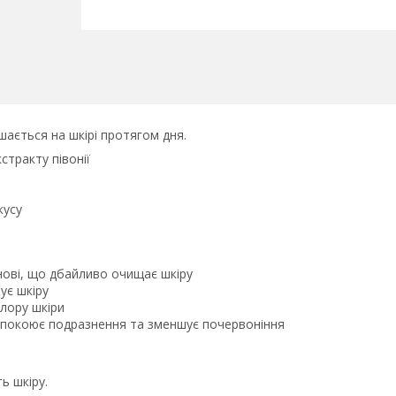
ається на шкірі протягом дня.
стракту півонії
кусу
снові, що дбайливо очищає шкіру
ує шкіру
флору шкіри
заспокоює подразнення та зменшує почервоніння
ь шкіру.