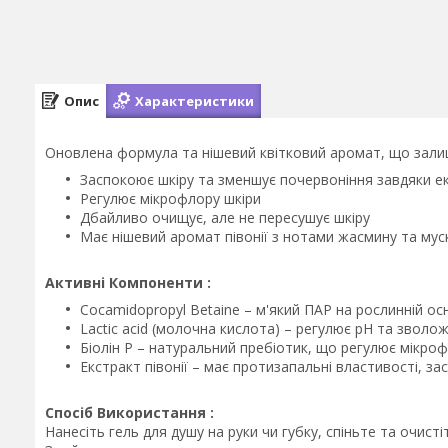
Опис
Характеристики
Оновлена формула та нішевий квітковий аромат, що залиш
Заспокоює шкіру та зменшує почервоніння завдяки ек
Регулює мікрофлору шкіри
Дбайливо очищує, але не пересушує шкіру
Має нішевий аромат півонії з нотами жасмину та мус
Активні Компоненти :
Cocamidopropyl Betaine – м'який ПАР на рослинній о
Lactic acid (молочна кислота) – регулює pH та зволож
Біолін P – натуральний пребіотик, що регулює мікро
Eкстракт півонії – має протизапальні властивості, 
Спосіб Використання :
Нанесіть гель для душу на руки чи губку, спіньте та очистіт