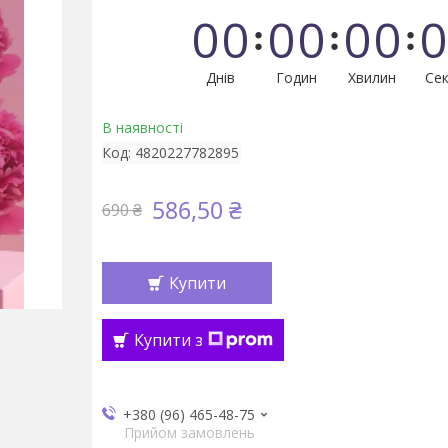
0
0
0
0
0
0
0
Днів
Годин
Хвилин
Сек
В наявності
Код:
4820227782895
586,50 ₴
690 ₴
Купити
Купити з
+380 (96) 465-48-75
Прийом замовлень