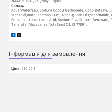
Змийте гель для душу водою.
С
клад:
Aqua/Water/Eau, Sodium Cocoyl Isethionate, Coco Betaine, Laur
Maris Sal,Inulin, Xanthan Gum, Alpha-glucan Oligosaccharide, F
Gluconolactone, Lactic Acid, Sodium Pca, Sodium Benzoate, 
Ternifolia (Macadamia Nut) Seed Oil, Cl 77891.
Інформація для замовлення
Ціна:
586,50 ₴