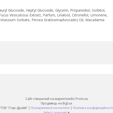
yl Glucoside, Heptyl Glucoside, Glycerin, Propanediol, Sorbitol,
ucus Vesiculosus Extract, Parfum, Linalool, Citronellol, Limonene,
Potassium Sorbate, Persea Gratissima(Avocado) Oil, Macadamia
Сайт створений на маркетплейсі
Prom.ua
Продавець на Bigl.ua
ТОВ "Стар-Драйв" |
Поскаржитися на контент
|
Політика конфіденційності
Select Language
▼