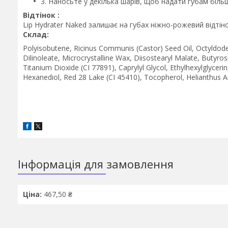
3. Наносьте у декілька шарів, щоб надати губам біль
Відтінок :
Lip Hydrater Naked залишає на губах ніжно-рожевий відтін
Склад:
Polyisobutene, Ricinus Communis (Castor) Seed Oil, Octyldode
Dilinoleate, Microcrystalline Wax, Diisostearyl Malate, Butyro
Titanium Dioxide (CI 77891), Caprylyl Glycol, Ethylhexylglyceri
Hexanediol, Red 28 Lake (CI 45410), Tocopherol, Helianthus An
Інформація для замовлення
Ціна:
467,50 ₴