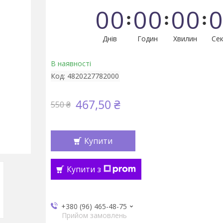
0
0
0
0
0
0
0
Днів
Годин
Хвилин
Сек
В наявності
Код:
4820227782000
467,50 ₴
550 ₴
Купити
Купити з
+380 (96) 465-48-75
Прийом замовлень