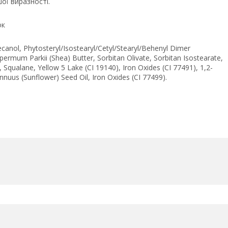
шої виразності.
ок
canol, Phytosteryl/Isostearyl/Cetyl/Stearyl/Behenyl Dimer
spermum Parkii (Shea) Butter, Sorbitan Olivate, Sorbitan Isostearate,
n, Squalane, Yellow 5 Lake (CI 19140), Iron Oxides (CI 77491), 1,2-
nuus (Sunflower) Seed Oil, Iron Oxides (CI 77499).