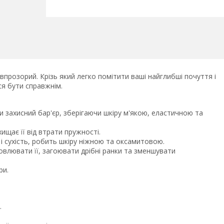
івпрозорий. Крізь який легко помітити ваші найглибші почуття і
ся бути справжнім.
 захисний бар'єр, зберігаючи шкіру м'якою, еластичною та
хищає її від втрати пружності.
 і сухість, робить шкіру ніжною та оксамитовою.
овлювати її, загоювати дрібні ранки та зменшувати
ри.
.