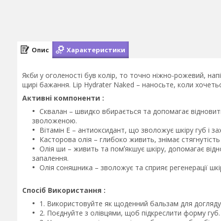
Опис
Характеристики
Якби у оголеності був колір, то точно ніжно-рожевий, нап
щирі бажання. Lip Hydrater Naked – наносьте, коли хочеть
Активні компоненти :
Сквалан – швидко вбирається та допомагає відновити
зволоженою.
Вітамін Е – антиоксидант, що зволожує шкіру губ і за
Касторова олія – глибоко живить, знімає стягнутість
Олія ши – живить та помʼякшує шкіру, допомагає відн
запалення.
Олія соняшника – зволожує та сприяє регенерації шкі
Спосіб Використання :
1. Використовуйте як щоденний бальзам для догляду
2. Поєднуйте з олівцями, щоб підкреслити форму губ.