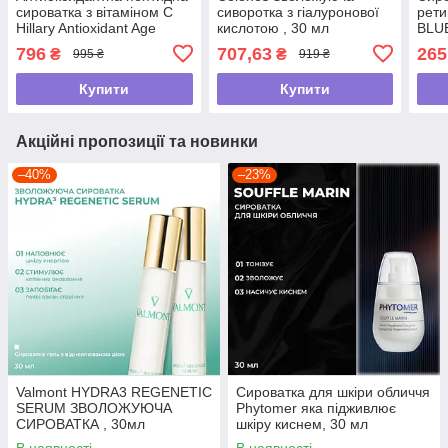
сироватка з вітаміном С
сиворотка з гіалуронової
рет
Hillary Antioxidant Age
кислотою , 30 мл
BLU
Reverse Serum 30+ , 30
796
707,63
265
₴
₴
995 ₴
919 ₴
мл
Купити
Купити
Акційні пропозиції та новинки
–40%
–23%
Valmont HYDRA3 REGENETIC
Сироватка для шкіри обличчя
SERUM ЗВОЛОЖУЮЧА
Phytomer яка підживлює
СИРОВАТКА , 30мл
шкіру киснем, 30 мл
В наявності
В наявності