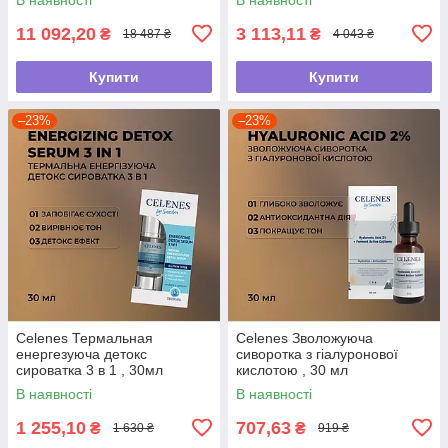
11 092,20
3 113,11
₴
₴
18 487 ₴
4 043 ₴
Купити
Купити
–23%
–23%
Celenes Термальная
Celenes Зволожуюча
енергезуюча детокс
сиворотка з гіалуронової
сироватка 3 в 1 , 30мл
кислотою , 30 мл
В наявності
В наявності
1 255,10
707,63
₴
₴
1 630 ₴
919 ₴