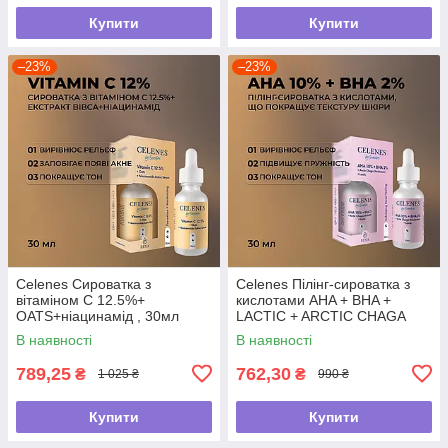
Купити
Купити
–23%
–23%
Celenes Сироватка з
Celenes Пілінг-сироватка з
вітаміном С 12.5%+
кислотами AHA + BHA +
OATS+ніацинамід , 30мл
LACTIC + ARCTIC CHAGA
MUSHROOM, що покращує
В наявності
В наявності
текстуру шкіри
789,25
762,30
₴
₴
1 025 ₴
990 ₴
Купити
Купити