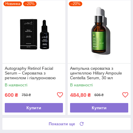
Новинка
–20%
–20%
Autography Retinol Facial
Ампульна сироватка з
Serum – Сироватка з
центеллою Hillary Ampoule
ретинолом і гіалуроновою
Centella Serum, 30 мл
кислотою, 30 мл
В наявності
В наявності
600
484,80
₴
₴
750 ₴
606 ₴
Купити
Купити
Показати ще