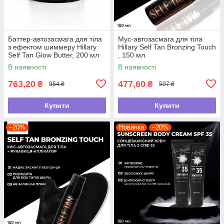
Баттер-автозасмага для тіла
Мус-автозасмага для тіла
з ефектом шиммеру Hillary
Hillary Self Tan Bronzing Touch
Self Tan Glow Butter, 200 мл
, 150 мл
В наявності
В наявності
763,20
477,60
₴
₴
954 ₴
597 ₴
Купити
Купити
–20%
Новинка
–20%