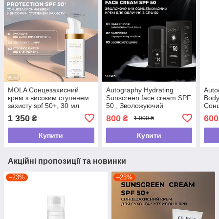
MOLA Сонцезахисний
Autography Hydrating
Auto
крем з високим ступенем
Sunscreen face cream SPF
Body
захисту spf 50+, 30 мл
50 , Зволожуючий
Сонц
сонцезахисний крем для
тіла
1 350
800
600
₴
₴
1 000 ₴
обличчя з СПФ 50, 50 мл
Купити
Купити
Акційні пропозиції та новинки
–23%
–23%