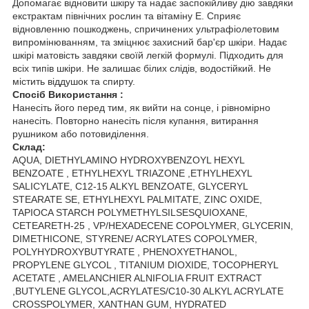
Допомагає відновити шкіру та надає заспокійливу дію завдяки
екстрактам північних рослин та вітаміну Е. Сприяє
відновленню пошкоджень, спричинених ультрафіолетовим
випромінюванням, та зміцнює захисний бар'єр шкіри. Надає
шкірі матовість завдяки своїй легкій формулі. Підходить для
всіх типів шкіри. Не залишає білих слідів, водостійкий. Не
містить віддушок та спирту.
Спосіб Використання :
Нанесіть його перед тим, як вийти на сонце, і рівномірно
нанесіть. Повторно нанесіть після купання, витирання
рушником або потовиділення.
Склад:
AQUA, DIETHYLAMINO HYDROXYBENZOYL HEXYL
BENZOATE , ETHYLHEXYL TRIAZONE ,ETHYLHEXYL
SALICYLATE, C12-15 ALKYL BENZOATE, GLYCERYL
STEARATE SE, ETHYLHEXYL PALMITATE, ZINC OXIDE,
TAPIOCA STARCH POLYMETHYLSILSESQUIOXANE,
CETEARETH-25 , VP/HEXADECENE COPOLYMER, GLYCERIN,
DIMETHICONE, STYRENE/ ACRYLATES COPOLYMER,
POLYHYDROXYBUTYRATE , PHENOXYETHANOL,
PROPYLENE GLYCOL , TITANIUM DIOXIDE, TOCOPHERYL
ACETATE , AMELANCHIER ALNIFOLIA FRUIT EXTRACT
,BUTYLENE GLYCOL,ACRYLATES/C10-30 ALKYL ACRYLATE
CROSSPOLYMER, XANTHAN GUM, HYDRATED