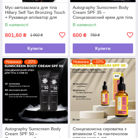
Мус-автозасмага для тіла
Autography Sunscreen Body
Hillary Self Tan Bronzing Touch
Cream SPF 35 –
+ Рукавиця-аплікатор для
Сонцезахисний крем для тіла
автозасмаги
з СПФ 35, 150 мл
В наявності
В наявності
801,60
600
₴
₴
1 002 ₴
750 ₴
Купити
Купити
Новинка
–20%
Новинка
–10%
Autography Sunscreen Body
Сонцезахисна сироватка з
Cream SPF 50 –
вітаміном С та пантенолом