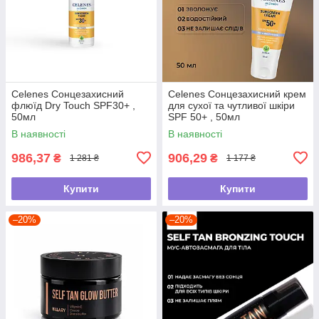
Celenes Сонцезахисний
Celenes Сонцезахисний крем
флюїд Dry Touch SPF30+ ,
для сухої та чутливої шкіри
50мл
SPF 50+ , 50мл
В наявності
В наявності
986,37
906,29
₴
₴
1 281 ₴
1 177 ₴
Купити
Купити
–20%
–20%