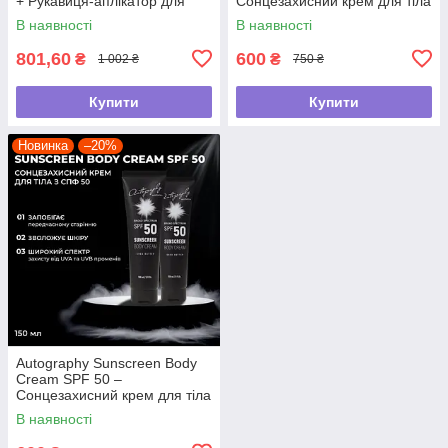
+ Рукавиця-аплікатор для
Сонцезахисний крем для тіла
автозасмаги
з СПФ 35, 150 мл
В наявності
В наявності
801,60
600
₴
₴
1 002 ₴
750 ₴
Купити
Купити
Новинка
–20%
Autography Sunscreen Body
Cream SPF 50 –
Сонцезахисний крем для тіла
з СПФ 50, 150 мл
В наявності