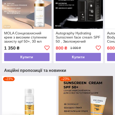
MOLA Сонцезахисний
Autography Hydrating
Auto
крем з високим ступенем
Sunscreen face cream SPF
Body
захисту spf 50+, 30 мл
50 , Зволожуючий
Сонц
сонцезахисний крем для
тіла
1 350
800
600
₴
₴
1 000 ₴
обличчя з СПФ 50, 50 мл
Купити
Купити
Акційні пропозиції та новинки
–23%
–23%