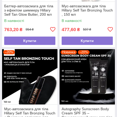
Баттер-автозасмага для тіла
Мус-автозасмага для тіла
з ефектом шиммеру Hillary
Hillary Self Tan Bronzing Touch
Self Tan Glow Butter, 200 мл
, 150 мл
В наявності
В наявності
763,20
477,60
₴
₴
954 ₴
597 ₴
Купити
Купити
–20%
Новинка
–20%
Мус-автозасмага для тіла
Autography Sunscreen Body
Hillary Self Tan Bronzing Touch
Cream SPF 35 –