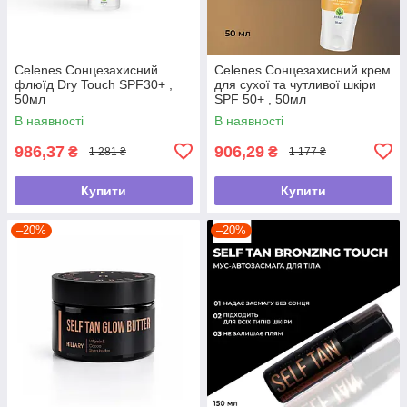
Celenes Сонцезахисний
Celenes Сонцезахисний крем
флюїд Dry Touch SPF30+ ,
для сухої та чутливої шкіри
50мл
SPF 50+ , 50мл
В наявності
В наявності
986,37
906,29
₴
₴
1 281 ₴
1 177 ₴
Купити
Купити
–20%
–20%