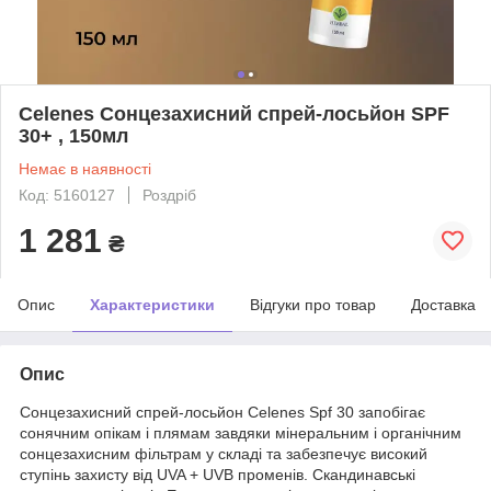
Celenes Сонцезахисний спрей-лосьйон SPF
30+ , 150мл
Немає в наявності
Код: 5160127
Роздріб
1 281
₴
Опис
Характеристики
Відгуки про товар
Доставка
Опис
Сонцезахисний спрей-лосьйон Celenes Spf 30 запобігає
сонячним опікам і плямам завдяки мінеральним і органічним
сонцезахисним фільтрам у складі та забезпечує високий
ступінь захисту від UVA + UVB променів. Скандинавські