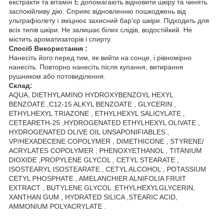
екстракти та вітамін Е допомагають відновити шкіру та чинять
заспокійливу дію. Сприяє відновленню пошкоджень від
ультрафіолету і зміцнює захисний бар'єр шкіри. Підходить для
всіх типів шкіри. Не залишає білих слідів, водостійкий. Не
містить ароматизаторів і спирту.
Спосіб Використання :
Нанесіть його перед тим, як вийти на сонце, і рівномірно
нанесіть. Повторно нанесіть після купання, витирання
рушником або потовиділення.
Склад:
AQUA, DIETHYLAMINO HYDROXYBENZOYL HEXYL
BENZOATE ,C12-15 ALKYL BENZOATE , GLYCERIN ,
ETHYLHEXYL TRIAZONE , ETHYLHEXYL SALICYLATE ,
CETEARETH-25 ,HYDROGENATED ETHYLHEXYL OLIVATE ,
HYDROGENATED OLIVE OIL UNSAPONIFIABLES ,
VP/HEXADECENE COPOLYMER , DIMETHICONE , STYRENE/
ACRYLATES COPOLYMER , PHENOXYETHANOL , TITANIUM
DIOXIDE ,PROPYLENE GLYCOL , CETYL STEARATE ,
ISOSTEARYL ISOSTEARATE , CETYL ALCOHOL , POTASSIUM
CETYL PHOSPHATE , AMELANCHIER ALNIFOLIA FRUIT
EXTRACT , BUTYLENE GLYCOL ,ETHYLHEXYLGLYCERIN,
XANTHAN GUM , HYDRATED SILICA ,STEARIC ACID,
AMMONIUM POLYACRYLATE .