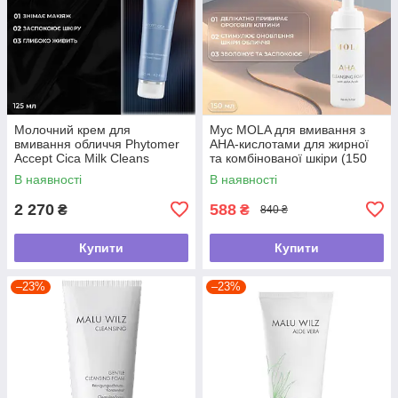
Молочний крем для
Мус MOLA для вмивання з
вмивання обличчя Phytomer
АНА-кислотами для жирної
Accept Cica Milk Cleans
та комбінованої шкіри (150
мл)
В наявності
В наявності
2 270
588
₴
₴
840 ₴
Купити
Купити
–23%
–23%