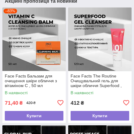
Акційні пропозиції та новинки
–83%
Face Facts Бальзам для
Face Facts The Routine
очищення шкіри обличчя з
Очищувальний гель для
вітаміном С , 50 мл
шкіри обличчя Superfood ,
120 мл
В наявності
В наявності
71,40
412
₴
₴
420 ₴
Купити
Купити