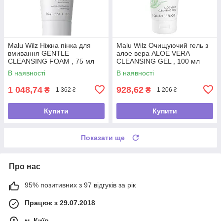
Malu Wilz Ніжна пінка для
Malu Wilz Очищуючий гель з
вмивання GENTLE
алое вера ALOE VERA
CLEANSING FOAM , 75 мл
CLEANSING GEL , 100 мл
В наявності
В наявності
1 048,74
928,62
₴
₴
1 362 ₴
1 206 ₴
Купити
Купити
Показати ще
Про нас
95% позитивних з 97 відгуків за рік
Працює з 29.07.2018
м. Київ