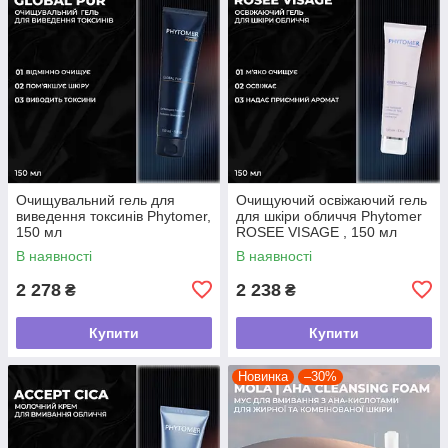
Очищувальний гель для
Очищуючий освіжаючий гель
виведення токсинів Phytomer,
для шкіри обличчя Phytomer
150 мл
ROSEE VISAGE , 150 мл
В наявності
В наявності
2 278
2 238
₴
₴
Купити
Купити
Новинка
–30%