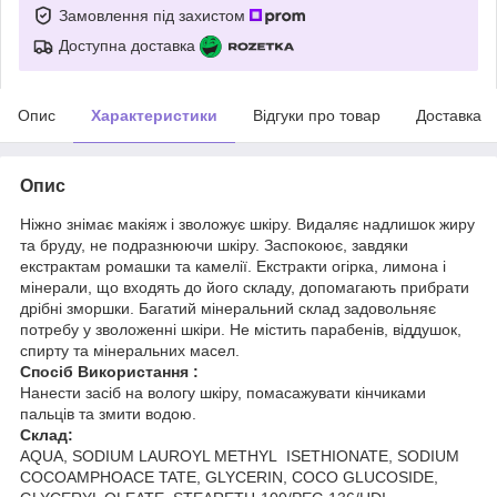
Замовлення під захистом
Доступна доставка
Опис
Характеристики
Відгуки про товар
Доставка
Опис
Ніжно знімає макіяж і зволожує шкіру. Видаляє надлишок жиру
та бруду, не подразнюючи шкіру. Заспокоює, завдяки
екстрактам ромашки та камелії. Екстракти огірка, лимона і
мінерали, що входять до його складу, допомагають прибрати
дрібні зморшки. Багатий мінеральний склад задовольняє
потребу у зволоженні шкіри. Не містить парабенів, віддушок,
спирту та мінеральних масел.
Спосіб Використання :
Нанести засіб на вологу шкіру, помасажувати кінчиками
пальців та змити водою.
Склад:
AQUA, SODIUM LAUROYL METHYL ISETHIONATE, SODIUM
COCOAMPHOACE TATE, GLYCERIN, COCO GLUCOSIDE,