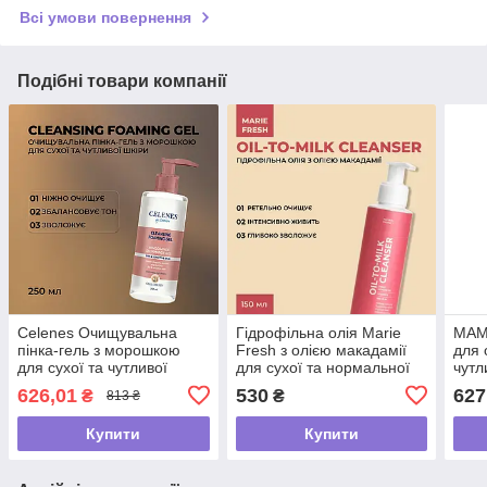
Всі умови повернення
Подібні товари компанії
Celenes Очищувальна
Гідрофільна олія Marie
MAMA
пінка-гель з морошкою
Fresh з олією макадамії
для 
для сухої та чутливої
для сухої та нормальної
чутл
шкіри ,250 мл
шкіри 150 мл
626,01
530
627
₴
₴
813 ₴
Купити
Купити