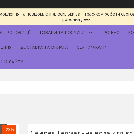
овлення та повідомлення, оскільки за її графіком роботи сього
робочий день.
НІ ПРОПОЗИЦІЇ
ТОВАРИ ТА ПОСЛУГИ
ПРО НАС
КО
НЕННЯ
ДОСТАВКА ТА ОПЛАТА
СЕРТИФІКАТИ
ННЯ САЙТУ
–23%
Celenes Термальна вода для всі