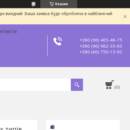
Кошик
дні вихідний. Ваша заявка буде оброблена в найближчий
НТАКТИ
+380 (96) 465-48-75
+380 (96) 982-55-65
+380 (66) 750-15-92
х типів