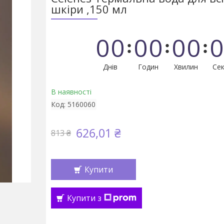
шкіри ,150 мл
0
0
0
0
0
0
0
Днів
Годин
Хвилин
Сек
В наявності
Код:
5160060
626,01 ₴
813 ₴
Купити
Купити з