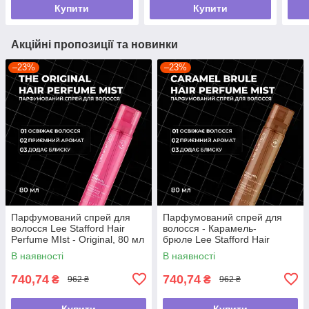
Купити
Купити
Акційні пропозиції та новинки
–23%
–23%
Парфумований спрей для
Парфумований спрей для
волосся Lee Stafford Hair
волосся - Карамель-
Perfume MIst - Original, 80 мл
брюле Lee Stafford Hair
Perfume Mist - Caramel
В наявності
В наявності
Brulee, 80 мл
740,74
740,74
₴
₴
962 ₴
962 ₴
Купити
Купити