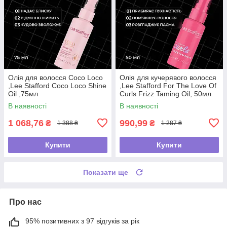
Олія для волосся Coco Loco
Олія для кучерявого волосся
,Lee Stafford Coco Loco Shine
,Lee Stafford For The Love Of
Oil ,75мл
Curls Frizz Taming Oil, 50мл
В наявності
В наявності
1 068,76
990,99
₴
₴
1 388 ₴
1 287 ₴
Купити
Купити
Показати ще
Про нас
95% позитивних з 97 відгуків за рік