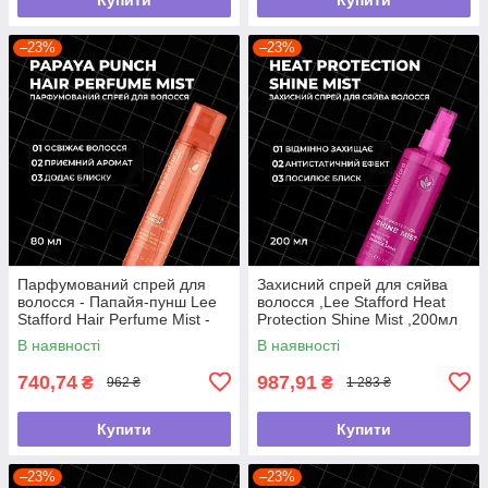
–23%
–23%
Парфумований спрей для
Захисний спрей для сяйва
волосся - Папайя-пунш Lee
волосся ,Lee Stafford Heat
Stafford Hair Perfume Mist -
Protection Shine Mist ,200мл
Papaya Punch, 80 мл
В наявності
В наявності
740,74
987,91
₴
₴
962 ₴
1 283 ₴
Купити
Купити
–23%
–23%