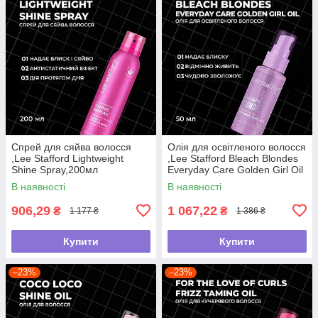
Спрей для сяйва волосся
Олія для освітленого волосся
,Lee Stafford Lightweight
,Lee Stafford Bleach Blondes
Shine Spray,200мл
Everyday Care Golden Girl Oil
,50мл
В наявності
В наявності
906,29
1 067,22
₴
₴
1 177 ₴
1 386 ₴
Купити
Купити
–23%
–23%