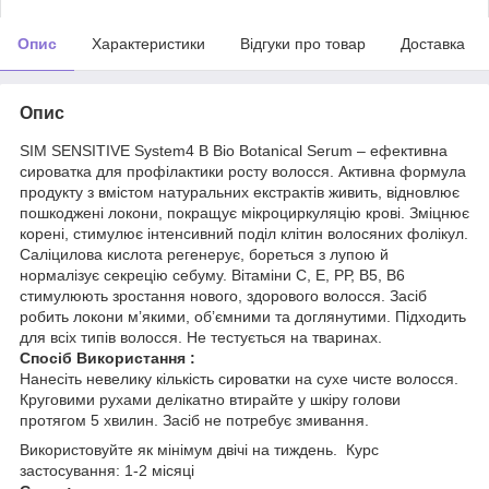
Опис
Характеристики
Відгуки про товар
Доставка
Опис
SIM SENSITIVE System4 B Bio Botanical Serum – ефективна
сироватка для профілактики росту волосся. Активна формула
продукту з вмістом натуральних екстрактів живить, відновлює
пошкоджені локони, покращує мікроциркуляцію крові. Зміцнює
корені, стимулює інтенсивний поділ клітин волосяних фолікул.
Саліцилова кислота регенерує, бореться з лупою й
нормалізує секрецію себуму. Вітаміни С, Е, РР, В5, В6
стимулюють зростання нового, здорового волосся. Засіб
робить локони мʼякими, обʼємними та доглянутими. Підходить
для всіх типів волосся. Не тестується на тваринах.
Спосіб Використання :
Нанесіть невелику кількість сироватки на сухе чисте волосся.
Круговими рухами делікатно втирайте у шкіру голови
протягом 5 хвилин. Засіб не потребує змивання.
Використовуйте як мінімум двічі на тиждень. Курс
застосування: 1-2 місяці