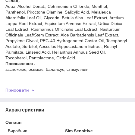
Склад:
Aqua, Alcohol Denat., Cetrimonium Chloride, Menthol,
Panthenol, Piroctone Olamine, Salicylic Acid, Melaleuca
Alternifolia Leaf Oil, Glycerin, Betula Alba Leaf Extract, Arctium
Lappa Root Extract, Equisetum Arvense Extract, Urtica Dioica
Leaf Extract, Rosmarinus Officinalis Leaf Extract, Nasturtium
Officinale Leaf/Stem Extract, Aloe Barbadensis Leaf Extract,
Propylene Glycol, PEG-40 Hydrogenated Castor Oil, Tocopheryl
Acetate, Sorbitol, Aesculus Hippocastanum Extract, Retinyl
Palmitate, Linseed Acid, Helianthus Annuus Seed Oil,
Tocopherol, Pantolactone, Citric Acid.
Призначення :
заспокоює, освіжає, балансує, стимуляція
Приховати
Характеристики
Основні
Виробник
Sim Sensitive