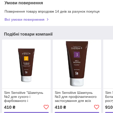
Умови повернення
Повернення товару впродовж 14 днів за рахунок покупця
Всі умови повернення
Подібні товари компанії
Sim Sensitive "Шампунь
Sim Sensitive Шампунь
Sim 
№2 для сухого і
№3 для профілактичного
Бота
фарбованого і
застосування для всіх
рост
пошкодженого волосся
типів волосся / S4 3 Mild
BB 
410
410
910
₴
₴
75мл/ S4 2 Balancing
Shampoo ,75 мл
Shampoo , 75мл