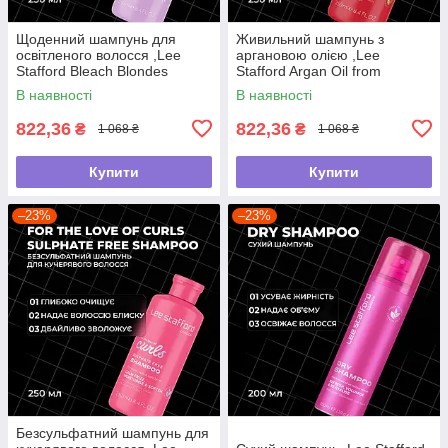
Щоденний шампунь для
Живильний шампунь з
освітленого волосся ,Lee
аргановою олією ,Lee
Stafford Bleach Blondes
Stafford Argan Oil from
,250мл
Morocco Nourishing Shampoo
В наявності
В наявності
,250мл
822,36
822,36
₴
₴
1 068 ₴
1 068 ₴
Купити
Купити
–23%
–23%
Безсульфатний шампунь для