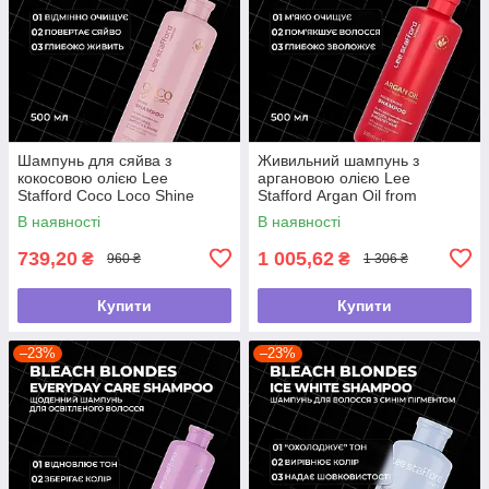
Шампунь для сяйва з
Живильний шампунь з
кокосовою олією Lee
аргановою олією Lee
Stafford Coco Loco Shine
Stafford Argan Oil from
Shampoo, 500 мл
Morocco Nourishing Shampoo,
В наявності
В наявності
500 мл
739,20
1 005,62
₴
₴
960 ₴
1 306 ₴
Купити
Купити
–23%
–23%