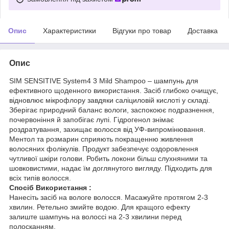
Опис
Характеристики
Відгуки про товар
Доставка
Опис
SIM SENSITIVE System4 3 Mild Shampoo – шампунь для
ефективного щоденного використання. Засіб глибоко очищує,
відновлює мікрофлору завдяки саліциловій кислоті у складі.
Зберігає природний баланс вологи, заспокоює подразнення,
почервоніння й запобігає лупі. Гідрогенол знімає
роздратування, захищає волосся від УФ-випромінювання.
Ментол та розмарин сприяють покращенню живлення
волосяних фолікулів. Продукт забезпечує оздоровлення
чутливої шкіри голови. Робить локони більш слухняними та
шовковистими, надає їм доглянутого вигляду. Підходить для
всіх типів волосся.
Спосіб Використання :
Нанесіть засіб на вологе волосся. Масажуйте протягом 2-3
хвилин. Ретельно змийте водою. Для кращого ефекту
залиште шампунь на волоссі на 2-3 хвилини перед
полосканням.