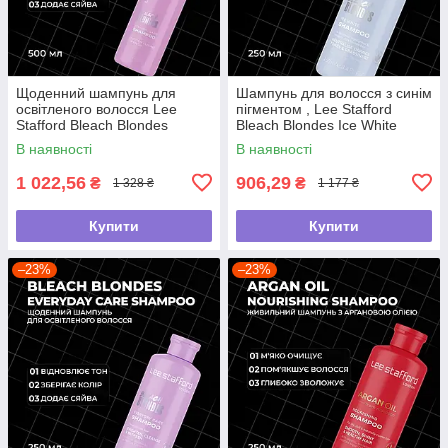
Щоденний шампунь для
Шампунь для волосся з синім
освітленого волосся Lee
пігментом , Lee Stafford
Stafford Bleach Blondes
Bleach Blondes Ice White
Everyday Care Shampoo, 500
Toning Shampoo ,250мл
В наявності
В наявності
мл
1 022,56
906,29
₴
₴
1 328 ₴
1 177 ₴
Купити
Купити
–23%
–23%