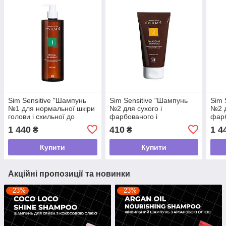
Sim Sensitive "Шампунь
Sim Sensitive "Шампунь
Sim 
№1 для нормальної шкіри
№2 для сухого і
№2 д
голови і схильної до
фарбованого і
фарб
жирності/S4 1 Special
пошкодженого волосся
пошк
1 440
410
1 4
₴
₴
Shampoo, 500мл
75мл/ S4 2 Balancing
2 Ba
Shampoo , 75мл
мл
Купити
Купити
Акційні пропозиції та новинки
–23%
–23%