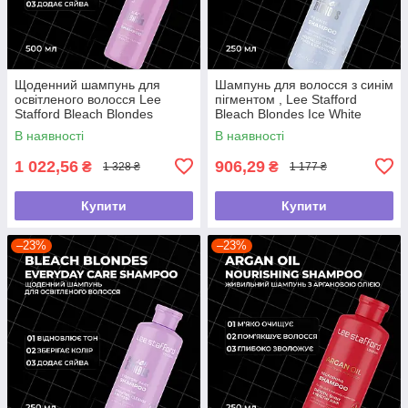
Щоденний шампунь для
Шампунь для волосся з синім
освітленого волосся Lee
пігментом , Lee Stafford
Stafford Bleach Blondes
Bleach Blondes Ice White
Everyday Care Shampoo, 500
Toning Shampoo ,250мл
В наявності
В наявності
мл
1 022,56
906,29
₴
₴
1 328 ₴
1 177 ₴
Купити
Купити
–23%
–23%