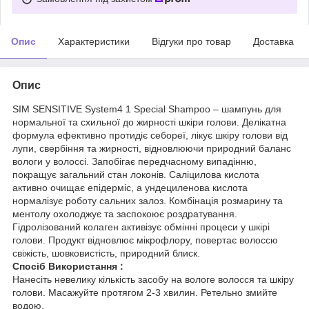
Опис
Характеристики
Відгуки про товар
Доставка
Опис
SIM SENSITIVE System4 1 Special Shampoo – шампунь для
нормальної та схильної до жирності шкіри голови. Делікатна
формула ефективно протидіє себореї, лікує шкіру голови від
лупи, свербіння та жирності, відновлюючи природний баланс
вологи у волоссі. Запобігає передчасному випадінню,
покращує загальний стан локонів. Саліцилова кислота
активно очищає епідерміс, а ундециленова кислота
нормалізує роботу сальних залоз. Комбінація розмарину та
ментолу охолоджує та заспокоює роздратування.
Гідролізований колаген активізує обмінні процеси у шкірі
голови. Продукт відновлює мікрофлору, повертає волоссю
свіжість, шовковистість, природний блиск.
Спосіб Використання :
Нанесіть невелику кількість засобу на вологе волосся та шкіру
голови. Масажуйте протягом 2-3 хвилин. Ретельно змийте
водою.