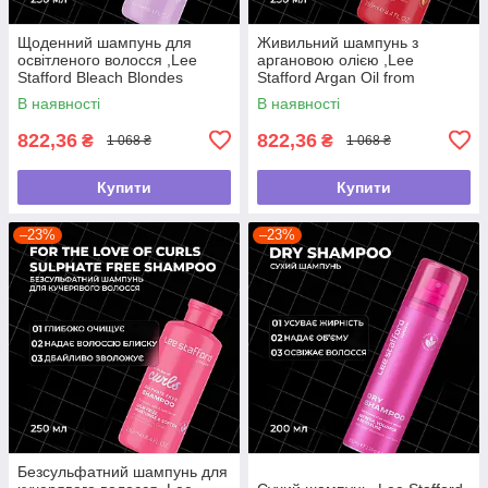
Щоденний шампунь для
Живильний шампунь з
освітленого волосся ,Lee
аргановою олією ,Lee
Stafford Bleach Blondes
Stafford Argan Oil from
,250мл
Morocco Nourishing Shampoo
В наявності
В наявності
,250мл
822,36
822,36
₴
₴
1 068 ₴
1 068 ₴
Купити
Купити
–23%
–23%
Безсульфатний шампунь для