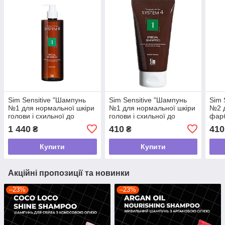
Sim Sensitive "Шампунь
Sim Sensitive "Шампунь
Sim 
№1 для нормальної шкіри
№1 для нормальної шкіри
№2 д
голови і схильної до
голови і схильної до
фарб
жирності/S4 1 Special
жирності"/ S4 1 Special
пошк
1 440
410
410
₴
₴
Shampoo, 500мл
Shampoo ,75мл
75мл
Sham
Купити
Купити
Акційні пропозиції та новинки
–23%
–23%