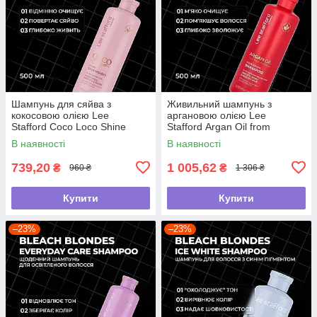
Шампунь для сяйва з
Живильний шампунь з
кокосовою олією Lee
аргановою олією Lee
Stafford Coco Loco Shine
Stafford Argan Oil from
Shampoo, 500 мл
Morocco Nourishing Shampoo,
В наявності
В наявності
500 мл
739,20
1 005,62
₴
₴
960 ₴
1 306 ₴
Купити
Купити
–23%
–23%