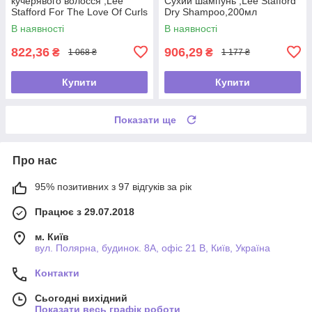
кучерявого волосся ,Lee
Сухий шампунь ,Lee Stafford
Stafford For The Love Of Curls
Dry Shampoo,200мл
Shampoo,250мл
В наявності
В наявності
822,36
906,29
₴
₴
1 068 ₴
1 177 ₴
Купити
Купити
Показати ще
Про нас
95% позитивних з 97 відгуків за рік
Працює з 29.07.2018
м. Київ
вул. Полярна, будинок. 8А, офіс 21 В, Київ, Україна
Контакти
Сьогодні вихідний
Показати весь графік роботи