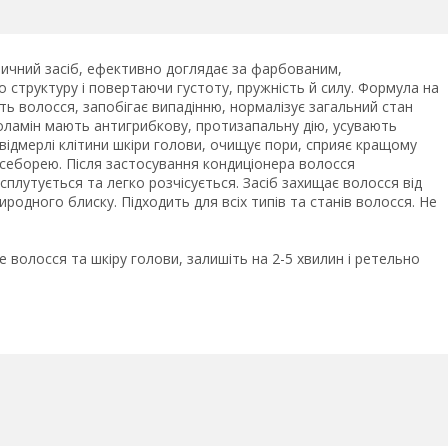
втичний засіб, ефективно доглядає за фарбованим,
структуру і повертаючи густоту, пружність й силу. Формула на
ть волосся, запобігає випадінню, нормалізує загальний стан
 оламін мають антигрибкову, протизапальну дію, усувають
відмерлі клітини шкіри голови, очищує пори, сприяє кращому
себорею. Після застосування кондиціонера волосся
сплутується та легко розчісується. Засіб захищає волосся від
родного блиску. Підходить для всіх типів та станів волосся. Не
 волосся та шкіру голови, залишіть на 2-5 хвилин і ретельно