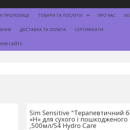
НІ ПРОПОЗИЦІЇ
ТОВАРИ ТА ПОСЛУГИ
ПРО НАС
КО
НЕННЯ
ДОСТАВКА ТА ОПЛАТА
СЕРТИФІКАТИ
ННЯ САЙТУ
Sim Sensitive "Терапевтичний 
«H» для сухого i пошкодженого
,500мл/S4 Hydro Care