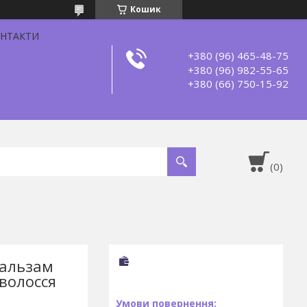
Кошик
НТАКТИ
+380 (96) 465-48-75
+380 (96) 982-55-65
+380 (66) 750-15-92
бальзам
 волосся