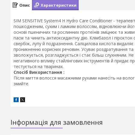
Опис
Характеристики
SIM SENSITIVE System4 H Hydro Care Conditioner - терапе
пошкодженим, сухим і ламким волоссям, відновлюючи його 
основі пшеничних та рослинних протеїнів зміцнює та живи
пасм та чинить антиоксидантну дію. Клімбазол і піроктон
свербіж, лупу й подразнення. Саліцилова кислота видаляє 
проникненню корисних речовин. Усуває роздратування та 
зволожується, розгладжується і стає більш слухняним. Не 
негативного впливу стайлінгових інструментів й придає при
тестується на тваринах.
Спосіб Використання :
Після миття волосся масажними рухами нанесіть на вологе
змийте.
Інформація для замовлення