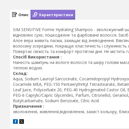
Опис
Характеристики
SIM SENSITIVE Forme Hydrating Shampoo - зволожуючий шам
відновлює сухе, пошкоджене та фарбоване волосся. Засіб
Алое вера живить пасма, захищає від зневоднення. Вівсян
волосину зсередини, покращує еластичність і слухняність 
Повертає свіжість та комфорт протягом дня. Не містить г
Спосіб Використання :
Нанесіть шампунь на вологе волосся та шкіру голови мас
теплою водою.
Склад:
Aqua, Sodium Lauroyl Sarcocinate, Cocamidopropyl Hydroxysu
Cocamide MEA, PEG-150 Pentaerythrityl Tetrastearate, Betaine
Leaf Juice, Polysorbate 20, PEG-40 Hydrogenated Castor Oil,
PEG-6 Caprylic/Capric Glycerides, Parfum, Citronellol, Gerani
Butylcarbamate, Sodium Benzoate, Citric Acid.
Призначення :
зволоження, живлення,відновлення, захист кольору, блис