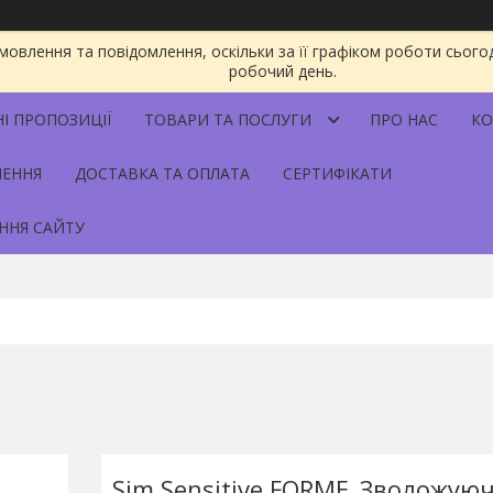
овлення та повідомлення, оскільки за її графіком роботи сього
робочий день.
НІ ПРОПОЗИЦІЇ
ТОВАРИ ТА ПОСЛУГИ
ПРО НАС
КО
НЕННЯ
ДОСТАВКА ТА ОПЛАТА
СЕРТИФІКАТИ
ННЯ САЙТУ
Sim Sensitive FORME_Зволожую