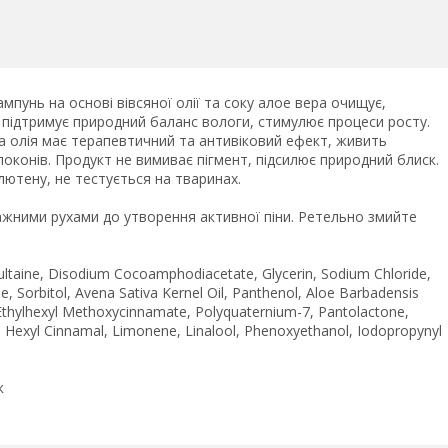
пунь на основі вівсяної олії та соку алое вера очищує,
 підтримує природний баланс вологи, стимулює процеси росту.
а олія має терапевтичний та антивіковий ефект, живить
локонів. Продукт не вимиває пігмент, підсилює природний блиск.
лютену, не тестується на тваринах.
ажними рухами до утворення активної піни. Ретельно змийте
ltaine, Disodium Cocoamphodiacetate, Glycerin, Sodium Chloride,
, Sorbitol, Avena Sativa Kernel Oil, Panthenol, Aloe Barbadensis
 Ethylhexyl Methoxycinnamate, Polyquaternium-7, Pantolactone,
ol, Hexyl Cinnamal, Limonene, Linalool, Phenoxyethanol, Iodopropynyl
к