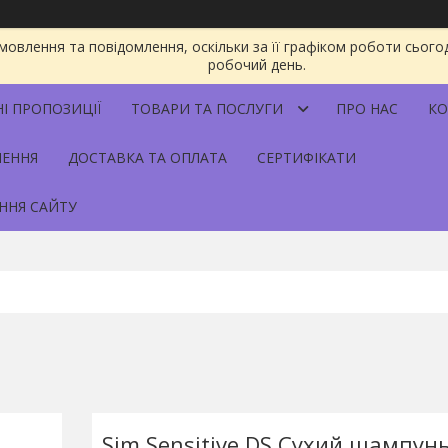
овлення та повідомлення, оскільки за її графіком роботи сього
робочий день.
НІ ПРОПОЗИЦІЇ
ТОВАРИ ТА ПОСЛУГИ
ПРО НАС
КО
НЕННЯ
ДОСТАВКА ТА ОПЛАТА
СЕРТИФІКАТИ
ННЯ САЙТУ
Sim Sensitive DS Сухий шампунь