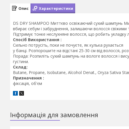
Опис
Характеристики
DS DRY SHAMPOO Миттєво освіжаючий сухий шампунь Миттє
вбирає себум і забруднення, залишаючи волосся свіжими т
Підтримує тонке неслухняне волосся, що робить укладку ле
Спосіб Використання :
Сильно потрусіть, поки не почуєте, як кулька рухається
у банці. Розпорошите на відстані 25-30 см від волосся, ро
Порада: Розпиліть сухий шампунь на вологе волосся і ви
густини.
Склад:
Butane, Propane, Isobutane, Alcohol Denat., Oryza Sativa Sta
Призначення :
фіксація, об'єм
Інформація для замовлення