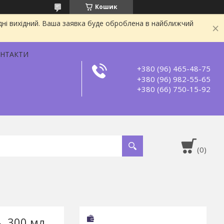
Кошик
дні вихідний. Ваша заявка буде оброблена в найближчий
НТАКТИ
+380 (96) 465-48-75
+380 (96) 982-55-65
+380 (66) 750-15-92
 ,300 мл