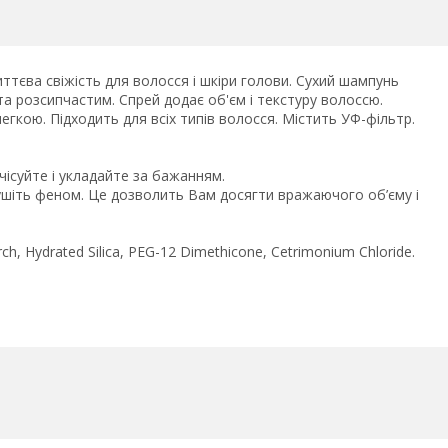
ва свіжість для волосся і шкіри голови. Сухий шампунь
а розсипчастим. Спрей додає об'єм і текстуру волоссю.
гкою. Підходить для всіх типів волосся. Містить УФ-фільтр.
зчісуйте і укладайте за бажанням.
сушіть феном. Це дозволить Вам досягти вражаючого об’єму і
rch, Hydrated Silica, PEG-12 Dimethicone, Cetrimonium Chloride.