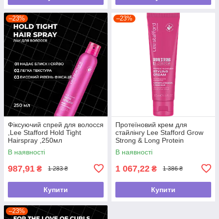
–23%
–23%
Фіксуючий спрей для волосся
Протеїновий крем для
,Lee Stafford Hold Tight
стайлінгу Lee Stafford Grow
Hairspray ,250мл
Strong & Long Protein
Treatment Styling
В наявності
В наявності
Cream,100мл
987,91
1 067,22
₴
₴
1 283 ₴
1 386 ₴
Купити
Купити
–23%