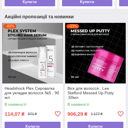
Купити
Купити
Акційні пропозиції та новинки
–83%
–23%
Headshock Plex Сироватка
Віск для волосся , Lee
для укладки волосся №5 , 90
Stafford Messed Up Putty
мл
,50мл
В наявності
В наявності
114,07
906,29
₴
₴
671 ₴
1 177 ₴
Купити
Купити