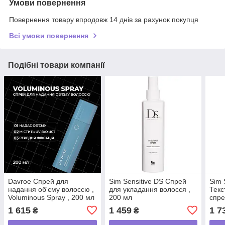
Умови повернення
Повернення товару впродовж 14 днів за рахунок покупця
Всі умови повернення
Подібні товари компанії
Davroe Спрей для
Sim Sensitive DS Спрей
Sim 
надання об'єму волоссю ,
для укладання волосся ,
Текс
Voluminous Spray , 200 мл
200 мл
спре
1 615
1 459
1 7
₴
₴