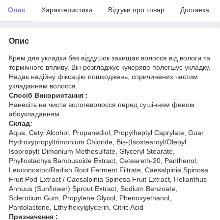
Опис
Характеристики
Відгуки про товар
Доставка
Опис
Крем для укладки без віддушок захищає волосся від вологи та
термічного впливу. Він розгладжує кучеряве полегшує укладку.
Надає надійну фіксацію пошкоджень, спричинених частим
укладанням волосся.
Спосіб Використання :
Нанесіть на чисте вологеволосся перед сушінням феном
абоукладанням
Склад:
Aqua, Cetyl Alcohol, Propanediol, Propylheptyl Caprylate, Guar
Hydroxypropyltrimonium Chloride, Bis-(Isostearoyl/Oleoyl
Isopropyl) Dimonium Methosulfate, Glyceryl Stearate,
Phyllostachys Bambusoide Extract, Ceteareth-20, Panthenol,
Leuconostoc/Radish Root Ferment Filtrate, Caesalpinia Spinosa
Fruit Pod Extract / Caesalpinia Spinosa Fruit Extract, Helianthus
Annuus (Sunflower) Sprout Extract, Sodium Benzoate,
Sclerotium Gum, Propylene Glycol, Phenoxyethanol,
Pantolactone, Ethylhexylglycerin, Citric Acid
Призначення :