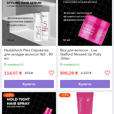
Headshock Plex Сироватка
Віск для волосся , Lee
для укладки волосся №5 , 90
Stafford Messed Up Putty
мл
,50мл
В наявності
В наявності
114,07
906,29
₴
₴
671 ₴
1 177 ₴
Купити
Купити
–23%
–23%