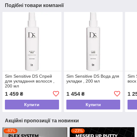
Подібні товари компанії
Sim Sensitive DS Спрей
Sim Sensitive DS Вода для
Sim 
для укладання волосся ,
укладки , 200 мл
воск
200 мл
1 459
1 454
1 2
₴
₴
Купити
Купити
Акційні пропозиції та новинки
–83%
–23%