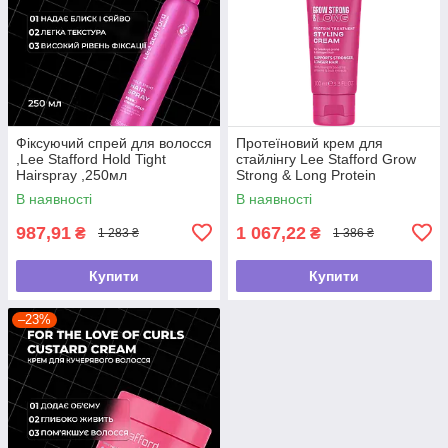
Фіксуючий спрей для волосся
Протеїновий крем для
,Lee Stafford Hold Tight
стайлінгу Lee Stafford Grow
Hairspray ,250мл
Strong & Long Protein
Treatment Styling
В наявності
В наявності
Cream,100мл
987,91
1 067,22
₴
₴
1 283 ₴
1 386 ₴
Купити
Купити
–23%