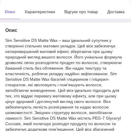
Опис
Характеристики
Відгуки про товар
Доставка
Опис
Sim Sensitive DS Matte Wax – ваш ідеальний супутник у
створенні стильних матових укладок. Цей віск забезпечує
неперевершений матовий ефект, зберігаючи при цьому
природний вигляд вашого волосся. Його унікальна формула
дозволяє легко розподіляти продукт по волоссю, створюючи
бажаний стиль без обтяження. Він надає текстуру та
еластичність, роблячи укладку надійно зафіксованою. Sim
Sensitive DS Matte Wax багатий гліцерином і гліцерил-
стеаратом, які зволожують і пом'якшують волосся,
запобігаючи зневодненню. Цей віск ідеально підходить для
тих, хто віддає перевагу матовому ефекту, але при цьому
цінує здоровий і доглянутий вигляд свого волосся. Віск
забезпечують легкість розчісування та надає волоссю
шовковистості. Зміцнює структуру волосся, запобігаючи
ламкості. Sim Sensitive DS Matte Wax містить PEG-7 Glyceryl
Cocoate, який полегшує розподіл продукту по волоссю та
забезпечує додаткове пом'якшення. Цей віск збагачений