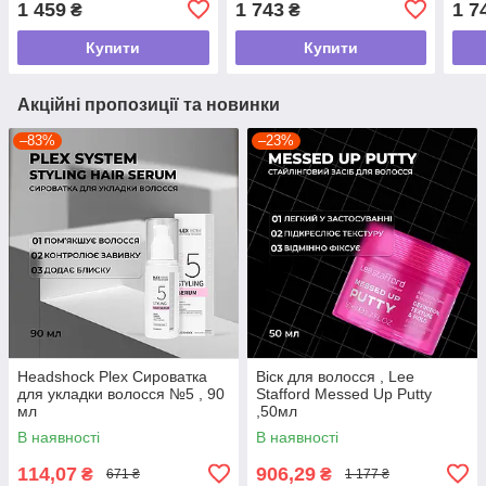
1 459
1 743
1 7
₴
₴
Купити
Купити
Акційні пропозиції та новинки
–83%
–23%
Headshock Plex Сироватка
Віск для волосся , Lee
для укладки волосся №5 , 90
Stafford Messed Up Putty
мл
,50мл
В наявності
В наявності
114,07
906,29
₴
₴
671 ₴
1 177 ₴