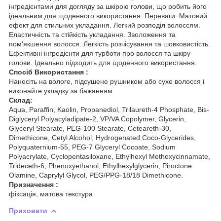
інгредієнтами для догляду за шкірою голови, що робить його
ідеальним для щоденного використання. Переваги: Матовий
ефект для стильних укладання. Легкий розподіл волоссям.
Еластичність та стійкість укладання. Зволоження та
пом'якшення волосся. Легкість розчісування та шовковистість.
Ефективні інгредієнти для турботи про волосся та шкіру
голови. Ідеально підходить для щоденного використання.
Спосіб Використання :
Нанесіть на вологе, підсушене рушником або сухе волосся і
виконайте укладку за бажанням.
Склад:
Aqua, Paraffin, Kaolin, Propanediol, Trilaureth-4 Phosphate, Bis-
Diglyceryl Polyacyladipate-2, VP/VA Copolymer, Glycerin,
Glyceryl Stearate, PEG-100 Stearate, Ceteareth-30,
Dimethicone, Cetyl Alcohol, Hydrogenated Coco-Glycerides,
Polyquaternium-55, PEG-7 Glyceryl Cocoate, Sodium
Polyacrylate, Cyclopentasiloxane, Ethylhexyl Methoxycinnamate,
Trideceth-6, Phenoxyethanol, Ethylhexylglycerin, Piroctone
Olamine, Caprylyl Glycol, PEG/PPG-18/18 Dimethicone.
Призначення :
фіксація, матова текстура
Приховати