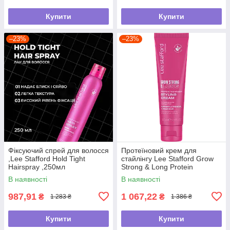
Купити
Купити
–23%
–23%
Фіксуючий спрей для волосся
Протеїновий крем для
,Lee Stafford Hold Tight
стайлінгу Lee Stafford Grow
Hairspray ,250мл
Strong & Long Protein
Treatment Styling
В наявності
В наявності
Cream,100мл
987,91
1 067,22
₴
₴
1 283 ₴
1 386 ₴
Купити
Купити