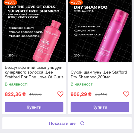
–23%
–23%
Безсульфатний шампунь для
кучерявого волосся ,Lee
Сухий шампунь ,Lee Stafford
Stafford For The Love Of Curls
Dry Shampoo,200мл
Shampoo,250мл
В наявності
В наявності
822,36
906,29
₴
₴
1 068 ₴
1 177 ₴
Купити
Купити
Показати ще