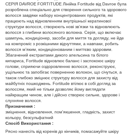
СЕРІЯ DAVROE FORTITUDE Лінійка Fortitude від Davroe була
розроблена спеціально для створення сильного та здорового
волосся завдяки набору концентрованих продуктів, які
працюють над відновленням внутрішньої кератинової
структури волосся, створюють нові зв’язки та відновлюють
волосся з глибини волосяного волокна. Серія, що включає
шампунь, кондиціонер, засоби для миття та догляду, не йде
на компроміс з розкішними відчуттями, а навпаки, робить
волосся м’яким, кондиціонованим і миттєво здоровим.
Збагачений екстрактами дикого апельсина та білого
кипариса, Fortitude відновлює баланс і заспокоює шкіру
голови, сприяючи оздоровленню волосся, реконструює,
ущільнює та запобігає поверненню волокон, що січуться, а
також глибоко зміцнює структуру волосся для захисту від
майбутніх пошкоджень. Fortitude втілює в собі догляд за
волоссям, який не тільки дозволяє йому виглядати
найкращим чином, але і дійсно створює сильне, здорове і
слухняне волосся.
Призначення :
зміцнення, відновлення, пом'якшення, гладкість, захист
кольору, безсульфатний
Спосіб Використання :
Рясно нанесіть від коренів до кінчиків, помасажуйте шкіру