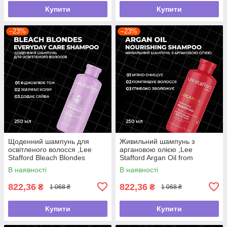
Купити
Купити
–23%
–23%
Щоденний шампунь для
Живильний шампунь з
освітленого волосся ,Lee
аргановою олією ,Lee
Stafford Bleach Blondes
Stafford Argan Oil from
,250мл
Morocco Nourishing Shampoo
В наявності
В наявності
,250мл
822,36
822,36
₴
₴
1 068 ₴
1 068 ₴
Купити
Купити