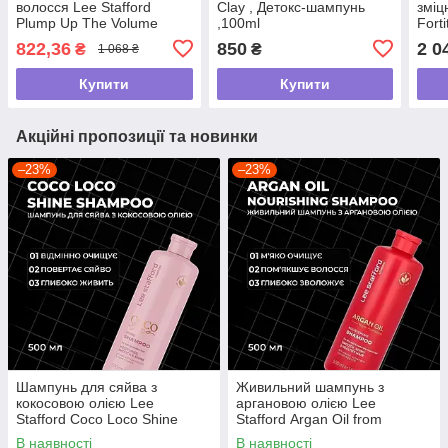
волосся Lee Stafford
Clay , Детокс-шампунь
зміц
Plump Up The Volume
,100ml
Fort
Plumping Shampoo,250мл
мл
822,36
850
2 0
₴
₴
1 068 ₴
Купити
Купити
Акційні пропозиції та новинки
–23%
–23%
Шампунь для сяйва з
Живильний шампунь з
кокосовою олією Lee
аргановою олією Lee
Stafford Coco Loco Shine
Stafford Argan Oil from
Shampoo, 500 мл
Morocco Nourishing Shampoo,
В наявності
В наявності