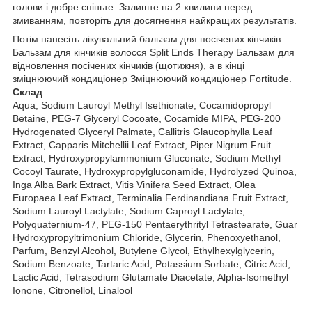
голови і добре спіньте. Залиште на 2 хвилини перед
змиванням, повторіть для досягнення найкращих результатів.
Потім нанесіть лікувальний бальзам для посічених кінчиків
Бальзам для кінчиків волосся Split Ends Therapy Бальзам для
відновлення посічених кінчиків (щотижня), а в кінці
зміцнюючий кондиціонер Зміцнюючий кондиціонер Fortitude.
Склад
:
Aqua, Sodium Lauroyl Methyl Isethionate, Cocamidopropyl
Betaine, PEG-7 Glyceryl Cocoate, Cocamide MIPA, PEG-200
Hydrogenated Glyceryl Palmate, Callitris Glaucophylla Leaf
Extract, Capparis Mitchellii Leaf Extract, Piper Nigrum Fruit
Extract, Hydroxypropylammonium Gluconate, Sodium Methyl
Cocoyl Taurate, Hydroxypropylgluconamide, Hydrolyzed Quinoa,
Inga Alba Bark Extract, Vitis Vinifera Seed Extract, Olea
Europaea Leaf Extract, Terminalia Ferdinandiana Fruit Extract,
Sodium Lauroyl Lactylate, Sodium Caproyl Lactylate,
Polyquaternium-47, PEG-150 Pentaerythrityl Tetrastearate, Guar
Hydroxypropyltrimonium Chloride, Glycerin, Phenoxyethanol,
Parfum, Benzyl Alcohol, Butylene Glycol, Ethylhexylglycerin,
Sodium Benzoate, Tartaric Acid, Potassium Sorbate, Citric Acid,
Lactic Acid, Tetrasodium Glutamate Diacetate, Alpha-Isomethyl
Ionone, Citronellol, Linalool