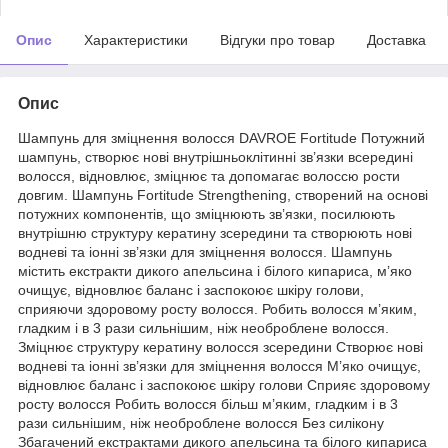
Опис
Характеристики
Відгуки про товар
Доставка
Опис
Шампунь для зміцнення волосся DAVROE Fortitude Потужний
шампунь, створює нові внутрішньоклітинні зв’язки всередині
волосся, відновлює, зміцнює та допомагає волоссю рости
довгим. Шампунь Fortitude Strengthening, створений на основі
потужних компонентів, що зміцнюють зв’язки, посилюють
внутрішню структуру кератину зсередини та створюють нові
водневі та іонні зв’язки для зміцнення волосся. Шампунь
містить екстракти дикого апельсина і білого кипариса, м’яко
очищує, відновлює баланс і заспокоює шкіру голови,
сприяючи здоровому росту волосся. Робить волосся м’яким,
гладким і в 3 рази сильнішим, ніж необроблене волосся.
Зміцнює структуру кератину волосся зсередини Створює нові
водневі та іонні зв’язки для зміцнення волосся М’яко очищує,
відновлює баланс і заспокоює шкіру голови Сприяє здоровому
росту волосся Робить волосся більш м’яким, гладким і в 3
рази сильнішим, ніж необроблене волосся Без силікону
Збагачений екстрактами дикого апельсина та білого кипариса