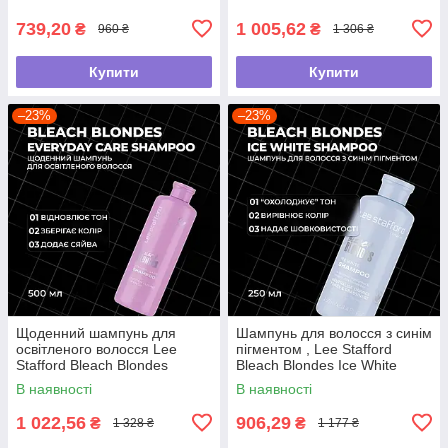
500 мл
739,20
1 005,62
₴
₴
960 ₴
1 306 ₴
Купити
Купити
–23%
–23%
Щоденний шампунь для
Шампунь для волосся з синім
освітленого волосся Lee
пігментом , Lee Stafford
Stafford Bleach Blondes
Bleach Blondes Ice White
Everyday Care Shampoo, 500
Toning Shampoo ,250мл
В наявності
В наявності
мл
1 022,56
906,29
₴
₴
1 328 ₴
1 177 ₴