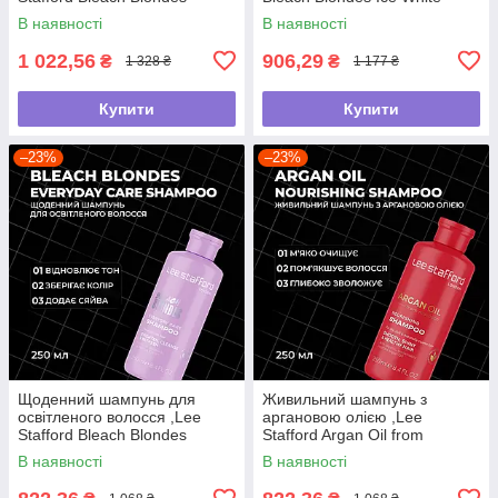
Everyday Care Shampoo, 500
Toning Shampoo ,250мл
В наявності
В наявності
мл
1 022,56
906,29
₴
₴
1 328 ₴
1 177 ₴
Купити
Купити
–23%
–23%
Щоденний шампунь для
Живильний шампунь з
освітленого волосся ,Lee
аргановою олією ,Lee
Stafford Bleach Blondes
Stafford Argan Oil from
,250мл
Morocco Nourishing Shampoo
В наявності
В наявності
,250мл