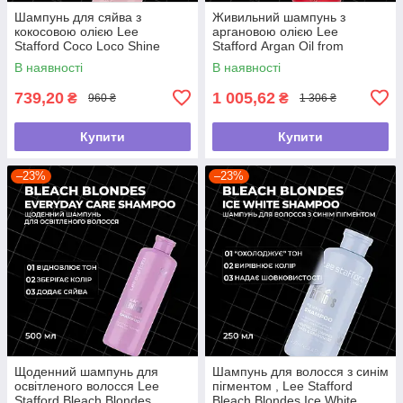
Шампунь для сяйва з
Живильний шампунь з
кокосовою олією Lee
аргановою олією Lee
Stafford Coco Loco Shine
Stafford Argan Oil from
Shampoo, 500 мл
Morocco Nourishing Shampoo,
В наявності
В наявності
500 мл
739,20
1 005,62
₴
₴
960 ₴
1 306 ₴
Купити
Купити
–23%
–23%
Щоденний шампунь для
Шампунь для волосся з синім
освітленого волосся Lee
пігментом , Lee Stafford
Stafford Bleach Blondes
Bleach Blondes Ice White