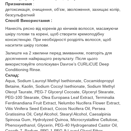
Призначення
:
детоксикація, очищення, об'єм, зволоження, захищає колір,
безсульфатний
Спосіб Використання :
Нанесіть рясно від коренів до кінчиків волосся, масажуючи
шкіру голови та корені, щоб створити кремоподібну
консистенцію. При необхідності розділіть волосся, щоб
наситити шкіру голови.
Залиште на 2 хвилини перед змиванням, повторіть для
досягнення найкращого результату. Після цього
використовуйте ополіскувач Davroe’s CURLiCUE Deep
Conditioning Rinse.
Склад:
Aqua, Sodium Lauroyl Methyl Isethionate, Cocamidopropyl
Betaine, Kaolin, Sodium Cocoyl Isethionate, Sodium Methyl
Oleoyl Taurate, PEG-7 Glyceryl Cocoate, Glyceryl Stearate,
PEG-100 Stearate, Olea Europaea Leaf Extract, Terminalia
Ferdinandiana Fruit Extract, Nelumbo Nucifera Flower Extract,
Vitis Vinifera Seed Extract, Cocos Nucifera Oil, Persea
Gratissima Oil, Cetyl Alcohol, Stearyl Alcohol, Caesalpinia
Spinosa Gum, Hydrolyzed Quinoa, Microcrystalline Cellulose,
Phenoxyethanol, Glycerin, PEG-40 Hydrogenated Castor Oil,
Coceth-7, Parfum, PPG-1-PEG-9 Lauryl Glycol Ether,