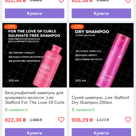
822,36
822,36
₴
₴
1 068 ₴
1 068 ₴
Купити
Купити
–23%
–23%
Безсульфатний шампунь для
кучерявого волосся ,Lee
Сухий шампунь ,Lee Stafford
Stafford For The Love Of Curls
Dry Shampoo,200мл
Shampoo,250мл
В наявності
В наявності
822,36
906,29
₴
₴
1 068 ₴
1 177 ₴
Купити
Купити