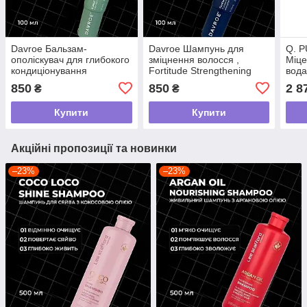
Davroe Бальзам-
Davroe Шампунь для
Q. 
ополіскувач для глибокого
зміцнення волосся ,
Міц
кондиціонування
Fortitude Strengthening
вода
CURLiCUE Deep
Shampoo ,100ml
Mice
850
850
2 8
₴
₴
Conditioning Rinse ,100ml
Wate
Купити
Купити
Акційні пропозиції та новинки
–23%
–23%