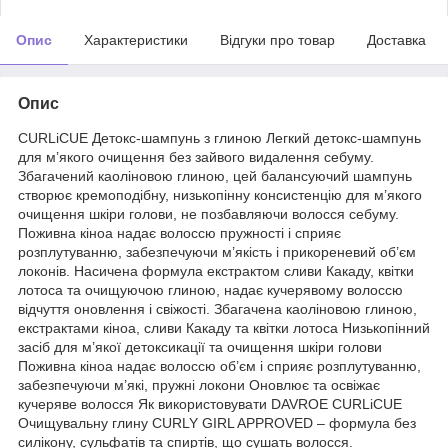
Опис
Характеристики
Відгуки про товар
Доставка
Опис
CURLiCUE Детокс-шампунь з глиною Легкий детокс-шампунь
для м’якого очищення без зайвого видалення себуму.
Збагачений каоліновою глиною, цей балансуючий шампунь
створює кремоподібну, низькопінну консистенцію для м’якого
очищення шкіри голови, не позбавляючи волосся себуму.
Поживна кіноа надає волоссю пружності і сприяє
розплутуванню, забезпечуючи м’якість і прикореневий об’єм
локонів. Насичена формула екстрактом сливи Какаду, квітки
лотоса та очищуючою глиною, надає кучерявому волоссю
відчуття оновлення і свіжості. Збагачена каоліновою глиною,
екстрактами кіноа, сливи Какаду та квітки лотоса Низькопінний
засіб для м’якої детоксикації та очищення шкіри голови
Поживна кіноа надає волоссю об’єм і сприяє розплутуванню,
забезпечуючи м’які, пружні локони Оновлює та освіжає
кучеряве волосся Як використовувати DAVROE CURLiCUE
Очищувальну глину CURLY GIRL APPROVED – формула без
силікону, сульфатів та спиртів, що сушать волосся.