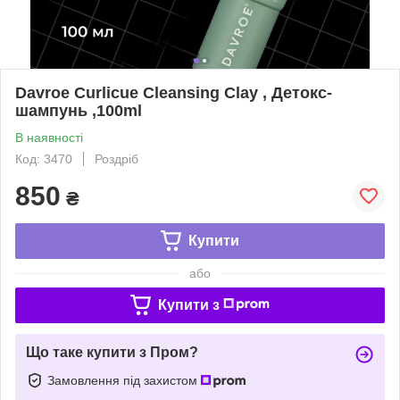
Davroe Curlicue Cleansing Clay , Детокс-
шампунь ,100ml
В наявності
Код: 3470
Роздріб
850
₴
Купити
або
Купити з
Що таке купити з Пром?
Замовлення під захистом