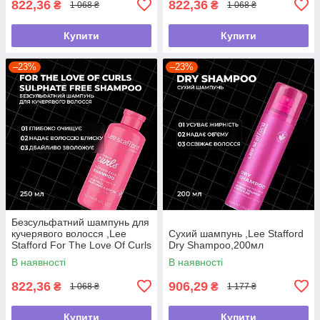
822,36
822,36
₴
₴
1 068 ₴
1 068 ₴
Купити
Купити
–23%
–23%
Безсульфатний шампунь для
кучерявого волосся ,Lee
Сухий шампунь ,Lee Stafford
Stafford For The Love Of Curls
Dry Shampoo,200мл
Shampoo,250мл
В наявності
В наявності
822,36
906,29
₴
₴
1 068 ₴
1 177 ₴
Купити
Купити