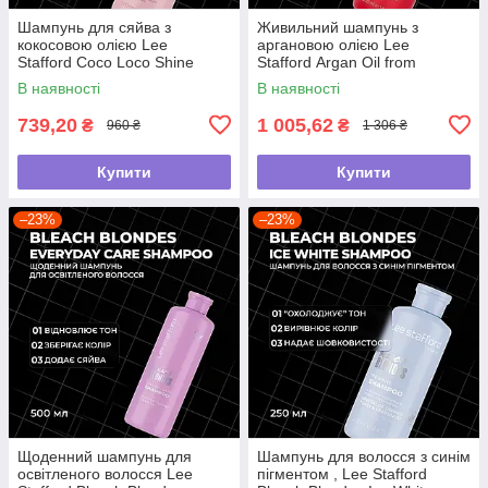
Шампунь для сяйва з
Живильний шампунь з
кокосовою олією Lee
аргановою олією Lee
Stafford Coco Loco Shine
Stafford Argan Oil from
Shampoo, 500 мл
Morocco Nourishing Shampoo,
В наявності
В наявності
500 мл
739,20
1 005,62
₴
₴
960 ₴
1 306 ₴
Купити
Купити
–23%
–23%
Щоденний шампунь для
Шампунь для волосся з синім
освітленого волосся Lee
пігментом , Lee Stafford