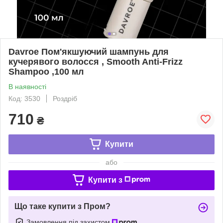
Davroe Пом'якшуючий шампунь для
кучерявого волосся , Smooth Anti-Frizz
Shampoo ,100 мл
В наявності
Код: 3530
Роздріб
710
₴
Купити
або
Купити з
Що таке купити з Пром?
Замовлення під захистом