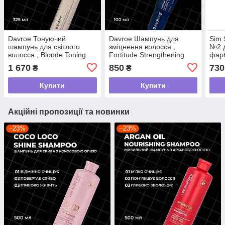
Davroe Тонуючий
Davroe Шампунь для
Sim 
шампунь для світлого
зміцнення волосся ,
№2 д
волосся , Blonde Toning
Fortitude Strengthening
фарб
Shampoo ,325 мл
Shampoo ,100ml
пошк
1 670
850
730
₴
₴
2 Ba
,250
Купити
Купити
Акційні пропозиції та новинки
–23%
–23%