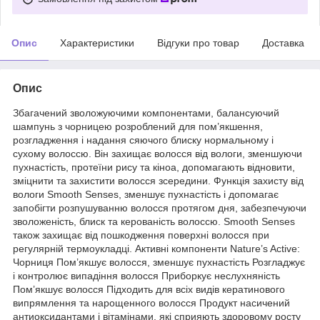
Опис
Характеристики
Відгуки про товар
Доставка
Опис
Збагачений зволожуючими компонентами, балансуючий
шампунь з чорницею розроблений для пом’якшення,
розгладження і надання сяючого блиску нормальному і
сухому волоссю. Він захищає волосся від вологи, зменшуючи
пухнастість, протеїни рису та кіноа, допомагають відновити,
зміцнити та захистити волосся зсередини. Функція захисту від
вологи Smooth Senses, зменшує пухнастість і допомагає
запобігти розпушуванню волосся протягом дня, забезпечуючи
зволоженість, блиск та керованість волоссю. Smooth Senses
також захищає від пошкодження поверхні волосся при
регулярній термоукладці. Активні компоненти Nature’s Active:
Чорниця Пом’якшує волосся, зменшує пухнастість Розгладжує
і контролює випадіння волосся Приборкує неслухняність
Пом’якшує волосся Підходить для всіх видів кератинового
випрямлення та нарощенного волосся Продукт насичений
антиоксидантами і вітамінами, які сприяють здоровому росту