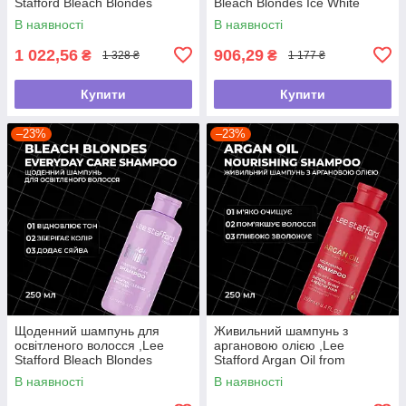
Stafford Bleach Blondes
Bleach Blondes Ice White
Everyday Care Shampoo, 500
Toning Shampoo ,250мл
В наявності
В наявності
мл
1 022,56
906,29
₴
₴
1 328 ₴
1 177 ₴
Купити
Купити
–23%
–23%
Щоденний шампунь для
Живильний шампунь з
освітленого волосся ,Lee
аргановою олією ,Lee
Stafford Bleach Blondes
Stafford Argan Oil from
,250мл
Morocco Nourishing Shampoo
В наявності
В наявності
,250мл