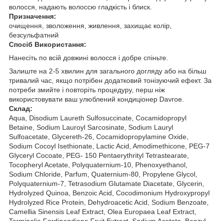
волосся, надають волоссю гладкість і блиск.
Призначення:
очищення, зволоження, живлення, захищає колір,
безсульфатний
Спосіб Використання:
Нанесіть по всій довжині волосся і добре спіньте.
Залиште на 2-5 хвилин для загального догляду або на більш
тривалий час, якщо потрібен додатковий тонізуючий ефект. За
потреби змийте і повторіть процедуру, перш ніж
використовувати ваш улюблений кондиціонер Davroe.
Склад:
Aqua, Disodium Laureth Sulfosuccinate, Cocamidopropyl
Betaine, Sodium Lauroyl Sarcosinate, Sodium Lauryl
Sulfoacetate, Glycereth-26, Cocamidopropylamine Oxide,
Sodium Cocoyl Isethionate, Lactic Acid, Amodimethicone, PEG-7
Glyceryl Cocoate, PEG- 150 Pentaerythrityl Tetrastearate,
Tocopheryl Acetate, Polyquaternium-10, Phenoxyethanol,
Sodium Chloride, Parfum, Quaternium-80, Propylene Glycol,
Polyquaternium-7, Tetrasodium Glutamate Diacetate, Glycerin,
Hydrolyzed Quinoa, Benzoic Acid, Cocodimonium Hydroxypropyl
Hydrolyzed Rice Protein, Dehydroacetic Acid, Sodium Benzoate,
Camellia Sinensis Leaf Extract, Olea Europaea Leaf Extract,
Terminalia Ferdinandiana Fruit Extract, Sodium Acetate, Benzyl