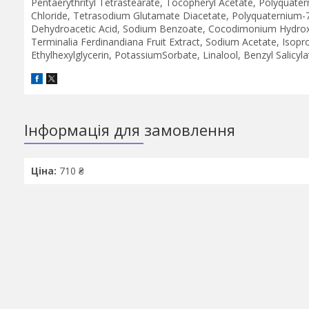
Pentaerythrityl Tetrastearate, Tocopheryl Acetate, Polyquate
Chloride, Tetrasodium Glutamate Diacetate, Polyquaternium-7, 
Dehydroacetic Acid, Sodium Benzoate, Cocodimonium Hydroxyp
Terminalia Ferdinandiana Fruit Extract, Sodium Acetate, Isopro
Ethylhexylglycerin, PotassiumSorbate, Linalool, Benzyl Salicyl
Інформація для замовлення
Ціна:
710 ₴