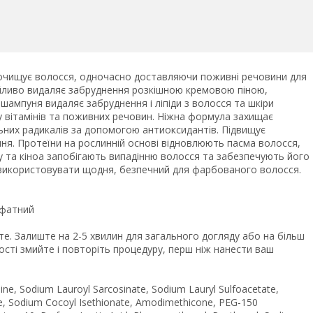
 очищує волосся, одночасно доставляючи поживні речовини для
айливо видаляє забруднення розкішною кремовою піною,
ампуня видаляє забруднення і ліпіди з волосся та шкіри
 вітамінів та поживних речовин. Ніжна формула захищає
льних радикалів за допомогою антиоксидантів. Підвищує
ння. Протеїни на рослинній основі відновлюють пасма волосся,
 та кіноа запобігають випадінню волосся та забезпечують його
використовувати щодня, безпечний для фарбованого волосся.
ьфатний
ьте. Залиште на 2-5 хвилин для загального догляду або на більш
ності змийте і повторіть процедуру, перш ніж нанести ваш
ne, Sodium Lauroyl Sarcosinate, Sodium Lauryl Sulfoacetate,
de, Sodium Cocoyl Isethionate, Amodimethicone, PEG-150