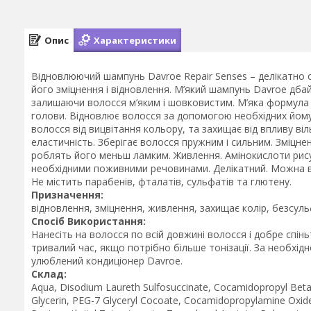
Опис
Характеристики
Відновлюючий шампунь Davroe Repair Senses – делікатно
його зміцнення і відновлення. М’який шампунь Davroe дб
залишаючи волосся м’яким і шовковистим. М’яка формула ш
голови. Відновлює волосся за допомогою необхідних йому
волосся від вицвітання кольору, та захищає від впливу ві
еластичність. Зберігає волосся пружним і сильним. Зміцне
роблять його меньш ламким. Живлення. Амінокислоти рису
необхідними поживними речовинами. Делікатний. Можна 
Не містить парабенів, фталатів, сульфатів та глютену.
Призначення:
відновлення, зміцнення, живлення, захищає колір, безсул
Спосіб Використання:
Нанесіть на волосся по всій довжині волосся і добре спін
тривалий час, якщо потрібно більше тонізації. За необхід
улюблений кондиціонер Davroe.
Склад:
Aqua, Disodium Laureth Sulfosuccinate, Cocamidopropyl Betai
Glycerin, PEG-7 Glyceryl Cocoate, Cocamidopropylamine Oxi