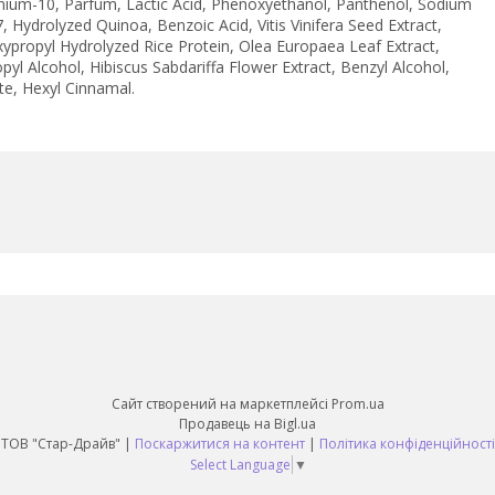
rnium-10, Parfum, Lactic Acid, Phenoxyethanol, Panthenol, Sodium
Hydrolyzed Quinoa, Benzoic Acid, Vitis Vinifera Seed Extract,
ropyl Hydrolyzed Rice Protein, Olea Europaea Leaf Extract,
pyl Alcohol, Hibiscus Sabdariffa Flower Extract, Benzyl Alcohol,
ate, Hexyl Cinnamal.
Сайт створений на маркетплейсі
Prom.ua
Продавець на Bigl.ua
ТОВ "Стар-Драйв" |
Поскаржитися на контент
|
Політика конфіденційності
Select Language
▼