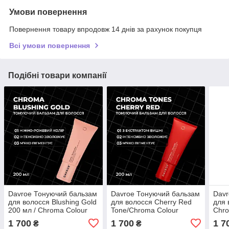
Умови повернення
Повернення товару впродовж 14 днів за рахунок покупця
Всі умови повернення
Подібні товари компанії
Davroe Тонуючий бальзам
Davroe Тонуючий бальзам
Davr
для волосся Blushing Gold
для волосся Cherry Red
для 
200 мл / Chroma Colour
Tone/Chroma Colour
Chro
Treatments Blushing Gold ,
Treatments Cherry Red
Clea
1 700
1 700
1 7
₴
₴
200ml
Toner ,200ml