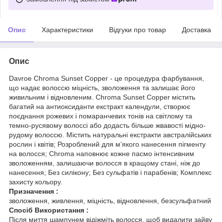
Опис
Характеристики
Відгуки про товар
Доставка
Опис
Davroe Chroma Sunset Copper - це процедура фарбування,
що надає волоссю міцність, зволоження та залишає його
живильним і відновленим. Chroma Sunset Copper містить
багатий на антиоксиданти екстракт календули, створює
поєднання рожевих і помаранчевих тонів на світлому та
темно-русявому волоссі або додасть більше жвавості мідно-
рудому волоссю. Містить натуральні екстракти австралійських
рослин і квітів; Розроблений для м’якого нанесення пігменту
на волосся; Chroma наповнює кожне пасмо інтенсивним
зволоженням, залишаючи волосся в кращому стані, ніж до
нанесення; Без силікону; Без сульфатів і парабенів; Комплекс
захисту кольору.
Призначення :
зволоження, живлення, міцність, відновлення, безсульфатний
Спосіб Використання :
Після миття шампунем відіжміть волосся, щоб видалити зайву