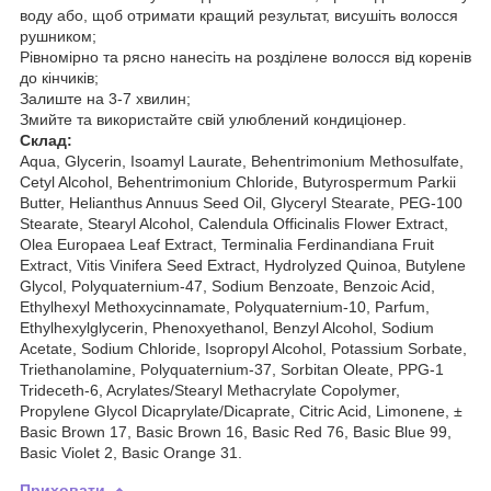
воду або, щоб отримати кращий результат, висушіть волосся
рушником;
Рівномірно та рясно нанесіть на розділене волосся від коренів
до кінчиків;
Залиште на 3-7 хвилин;
Змийте та використайте свій улюблений кондиціонер.
Склад:
Aqua, Glycerin, Isoamyl Laurate, Behentrimonium Methosulfate,
Cetyl Alcohol, Behentrimonium Chloride, Butyrospermum Parkii
Butter, Helianthus Annuus Seed Oil, Glyceryl Stearate, PEG-100
Stearate, Stearyl Alcohol, Calendula Officinalis Flower Extract,
Olea Europaea Leaf Extract, Terminalia Ferdinandiana Fruit
Extract, Vitis Vinifera Seed Extract, Hydrolyzed Quinoa, Butylene
Glycol, Polyquaternium-47, Sodium Benzoate, Benzoic Acid,
Ethylhexyl Methoxycinnamate, Polyquaternium-10, Parfum,
Ethylhexylglycerin, Phenoxyethanol, Benzyl Alcohol, Sodium
Acetate, Sodium Chloride, Isopropyl Alcohol, Potassium Sorbate,
Triethanolamine, Polyquaternium-37, Sorbitan Oleate, PPG-1
Trideceth-6, Acrylates/Stearyl Methacrylate Copolymer,
Propylene Glycol Dicaprylate/Dicaprate, Citric Acid, Limonene, ±
Basic Brown 17, Basic Brown 16, Basic Red 76, Basic Blue 99,
Basic Violet 2, Basic Orange 31.
Приховати