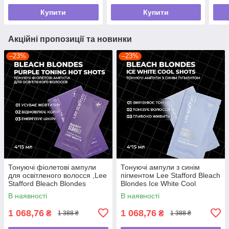
Купити
Купити
Акційні пропозиції та новинки
–23%
–23%
Тонуючі фіолетові ампули
Тонуючі ампули з синім
для освітленого волосся ,Lee
пігментом Lee Stafford Bleach
Stafford Bleach Blondes
Blondes Ice White Cool
Purple Toning Hot Shots ,4 x
Shots,4 x 15мл
В наявності
В наявності
15
1 068,76
1 068,76
₴
₴
1 388 ₴
1 388 ₴