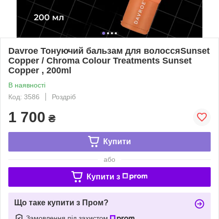
Davroe Тонуючий бальзам для волоссяSunset
Copper / Chroma Colour Treatments Sunset
Copper , 200ml
В наявності
Код: 3586
Роздріб
1 700
₴
Купити
або
Купити з
Що таке купити з Пром?
Замовлення під захистом