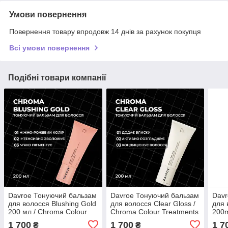
Умови повернення
Повернення товару впродовж 14 днів за рахунок покупця
Всі умови повернення
Подібні товари компанії
Davroe Тонуючий бальзам
Davroe Тонуючий бальзам
Davr
для волосся Blushing Gold
для волосся Clear Gloss /
для 
200 мл / Chroma Colour
Chroma Colour Treatments
200m
Treatments Blushing Gold ,
Clear Gloss ,200ml
Trea
1 700
1 700
1 7
₴
₴
200ml
200