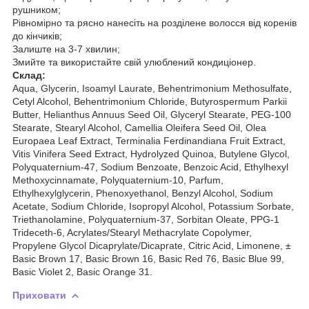
рушником;
Рівномірно та рясно нанесіть на розділене волосся від коренів
до кінчиків;
Залиште на 3-7 хвилин;
Змийте та використайте свій улюблений кондиціонер.
Склад:
Aqua, Glycerin, Isoamyl Laurate, Behentrimonium Methosulfate,
Cetyl Alcohol, Behentrimonium Chloride, Butyrospermum Parkii
Butter, Helianthus Annuus Seed Oil, Glyceryl Stearate, PEG-100
Stearate, Stearyl Alcohol, Camellia Oleifera Seed Oil, Olea
Europaea Leaf Extract, Terminalia Ferdinandiana Fruit Extract,
Vitis Vinifera Seed Extract, Hydrolyzed Quinoa, Butylene Glycol,
Polyquaternium-47, Sodium Benzoate, Benzoic Acid, Ethylhexyl
Methoxycinnamate, Polyquaternium-10, Parfum,
Ethylhexylglycerin, Phenoxyethanol, Benzyl Alcohol, Sodium
Acetate, Sodium Chloride, Isopropyl Alcohol, Potassium Sorbate,
Triethanolamine, Polyquaternium-37, Sorbitan Oleate, PPG-1
Trideceth-6, Acrylates/Stearyl Methacrylate Copolymer,
Propylene Glycol Dicaprylate/Dicaprate, Citric Acid, Limonene, ±
Basic Brown 17, Basic Brown 16, Basic Red 76, Basic Blue 99,
Basic Violet 2, Basic Orange 31.
Приховати