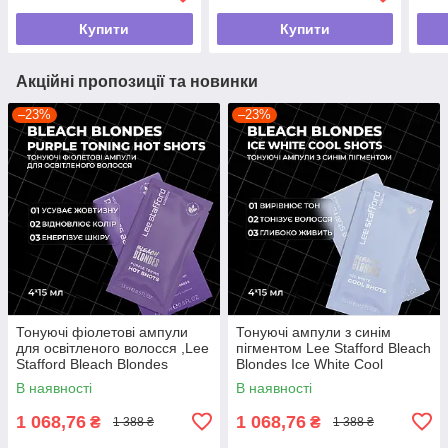
Купити
Купити
Акційні пропозиції та новинки
–23%
–23%
Тонуючі фіолетові ампули
Тонуючі ампули з синім
для освітленого волосся ,Lee
пігментом Lee Stafford Bleach
Stafford Bleach Blondes
Blondes Ice White Cool
Purple Toning Hot Shots ,4 x
Shots,4 x 15мл
В наявності
В наявності
15
1 068,76
1 068,76
₴
₴
1 388 ₴
1 388 ₴