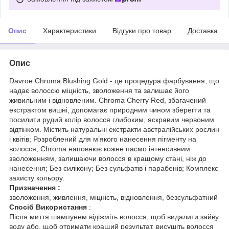
Опис
Характеристики
Відгуки про товар
Доставка
Опис
Davroe Chroma Blushing Gold - це процедура фарбування, що
надає волоссю міцність, зволоження та залишає його
живильним і відновленим. Chroma Cherry Red, збагачений
екстрактом вишні, допомагає природним чином зберегти та
посилити рудий колір волосся глибоким, яскравим червоним
відтінком. Містить натуральні екстракти австралійських рослин
і квітів; Розроблений для м’якого нанесення пігменту на
волосся; Chroma наповнює кожне пасмо інтенсивним
зволоженням, залишаючи волосся в кращому стані, ніж до
нанесення; Без силікону; Без сульфатів і парабенів; Комплекс
захисту кольору.
Призначення :
зволоження, живлення, міцність, відновлення, безсульфатний
Спосіб Використання
:
Після миття шампунем відіжміть волосся, щоб видалити зайву
воду або, щоб отримати кращий результат, висушіть волосся