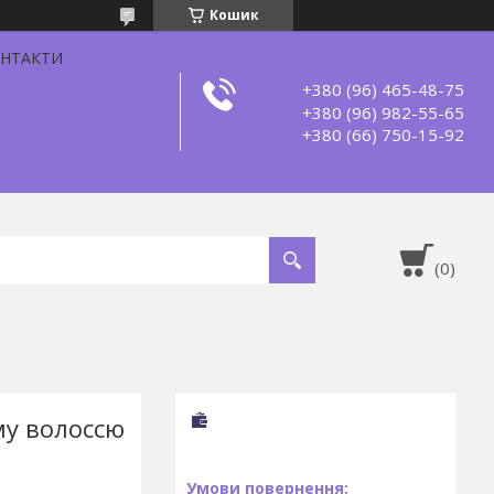
Кошик
НТАКТИ
+380 (96) 465-48-75
+380 (96) 982-55-65
+380 (66) 750-15-92
му волоссю