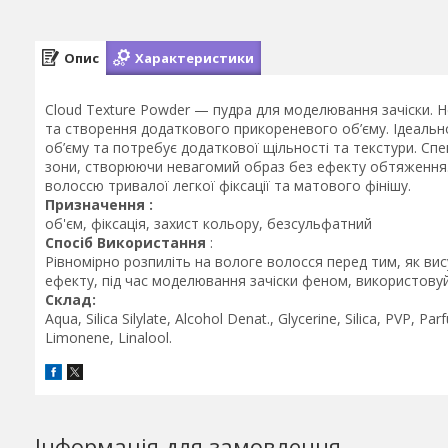
Опис
Характеристики
Cloud Texture Powder — пудра для моделювання зачіски.
та створення додаткового прикореневого об’єму. Ідеаль
об’єму та потребує додаткової щільності та текстури. Сп
зони, створюючи невагомий образ без ефекту обтяження.
волоссю тривалої легкої фіксації та матового фінішу.
Призначення :
об'єм, фіксація, захист кольору, безсульфатний
Спосіб Використання
:
Рівномірно розпиліть на вологе волосся перед тим, як в
ефекту, під час моделювання зачіски феном, використовуй
Склад:
Aqua, Silica Silylate, Alcohol Denat., Glycerine, Silica, PVP,
Limonene, Linalool.
Інформація для замовлення