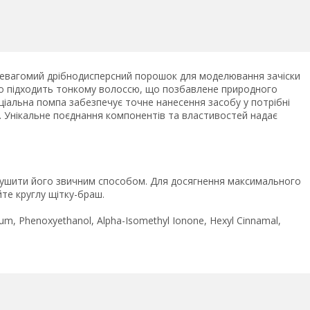
 Невагомий дрібнодисперсний порошок для моделювання зачіски
но підходить тонкому волоссю, що позбавлене природного
еціальна помпа забезпечує точне нанесення засобу у потрібні
 Унікальне поєднання компонентів та властивостей надає
исушити його звичним способом. Для досягнення максимального
те круглу щітку-браш.
 Parfum, Phenoxyethanol, Alpha-Isomethyl Ionone, Hexyl Cinnamal,