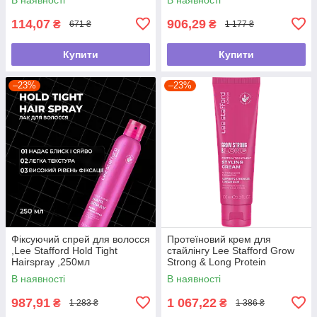
114,07
906,29
₴
₴
671 ₴
1 177 ₴
Купити
Купити
–23%
–23%
Фіксуючий спрей для волосся
Протеїновий крем для
,Lee Stafford Hold Tight
стайлінгу Lee Stafford Grow
Hairspray ,250мл
Strong & Long Protein
Treatment Styling
В наявності
В наявності
Cream,100мл
987,91
1 067,22
₴
₴
1 283 ₴
1 386 ₴