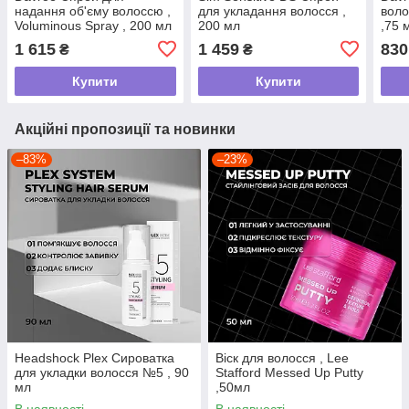
надання об'єму волоссю ,
для укладання волосся ,
воло
Voluminous Spray , 200 мл
200 мл
,75 
1 615
1 459
830
₴
₴
Купити
Купити
Акційні пропозиції та новинки
–83%
–23%
Headshock Plex Сироватка
Віск для волосся , Lee
для укладки волосся №5 , 90
Stafford Messed Up Putty
мл
,50мл
В наявності
В наявності