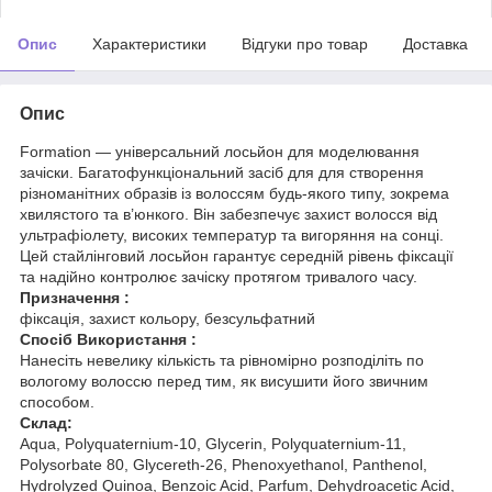
Опис
Характеристики
Відгуки про товар
Доставка
Опис
Formation — універсальний лосьйон для моделювання
зачіски. Багатофункціональний засіб для для створення
різноманітних образів із волоссям будь-якого типу, зокрема
хвилястого та в’юнкого. Він забезпечує захист волосся від
ультрафіолету, високих температур та вигоряння на сонці.
Цей стайлінговий лосьйон гарантує середній рівень фіксації
та надійно контролює зачіску протягом тривалого часу.
Призначення :
фіксація, захист кольору, безсульфатний
Спосіб Використання :
Нанесіть невелику кількість та рівномірно розподіліть по
вологому волоссю перед тим, як висушити його звичним
способом.
Склад:
Aqua, Polyquaternium-10, Glycerin, Polyquaternium-11,
Polysorbate 80, Glycereth-26, Phenoxyethanol, Panthenol,
Hydrolyzed Quinoa, Benzoic Acid, Parfum, Dehydroacetic Acid,