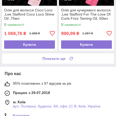
Олія для волосся Coco Loco
Олія для кучерявого волосся
,Lee Stafford Coco Loco Shine
,Lee Stafford For The Love Of
Oil ,75мл
Curls Frizz Taming Oil, 50мл
В наявності
В наявності
1 068,76
990,99
₴
₴
1 388 ₴
1 287 ₴
Купити
Купити
Показати ще
Про нас
95% позитивних з 97 відгуків за рік
Працює з 29.07.2018
м. Київ
вул. Полярна, будинок. 8А, офіс 21 В, Київ, Україна
Контакти