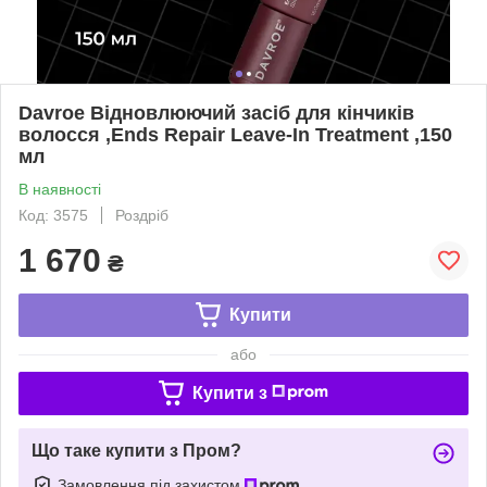
Davroe Відновлюючий засіб для кінчиків
волосся ,Ends Repair Leave-In Treatment ,150
мл
В наявності
Код: 3575
Роздріб
1 670
₴
Купити
або
Купити з
Що таке купити з Пром?
Замовлення під захистом