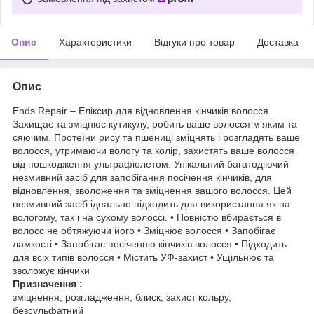
Опис
Характеристики
Відгуки про товар
Доставка
Опис
Ends Repair – Еліксир для відновлення кінчиків волосся
Захищає та зміцнює кутикулу, робить ваше волосся м’яким та
сяючим. Протеїни рису та пшениці зміцнять і розгладять ваше
волосся, утримаючи вологу та колір, захистять ваше волосся
від пошкодження ультрафіолетом. Унікальний багатодіючий
незмивний засіб для запобігання посічення кінчиків, для
відновлення, зволоження та зміцнення вашого волосся. Цей
незмивний засіб ідеально підходить для використання як на
вологому, так і на сухому волоссі. • Повністю вбирається в
волосс не обтяжуючи його • Зміцнює волосся • Запобігає
ламкості • Запобігає посіченню кінчиків волосся • Підходить
для всіх типів волосся • Містить УФ-захист • Ущільнює та
зволожує кінчики
Призначення :
зміцнення, розгладження, блиск, захист кольру,
безсульфатний