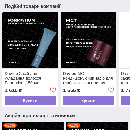
Подібні товари компанії
Davroe Засіб для
Davroe MCT
Davr
укладання волосся ,
Кондиціонуючий засіб для
засі
Formation ,150 мл
глибокого зволоження
прот
волосся, 200 мл
1 615
1 665
1 7
₴
₴
Купити
Купити
Акційні пропозиції та новинки
–23%
–23%