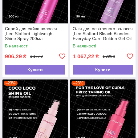
Спрей для сяйва волосся
Олія для освітленого волосся
,Lee Stafford Lightweight
,Lee Stafford Bleach Blondes
Shine Spray,200мл
Everyday Care Golden Girl Oil
,50мл
В наявності
В наявності
906,29
1 067,22
₴
₴
1 177 ₴
1 386 ₴
Купити
Купити
–23%
–23%