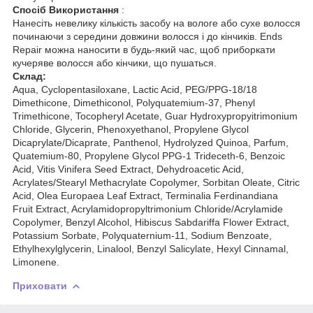
Спосіб Використання
:
Нанесіть невелику кількість засобу на вологе або сухе волосся
починаючи з середини довжини волосся і до кінчиків. Ends
Repair можна наносити в будь-який час, щоб приборкати
кучеряве волосся або кінчики, що пушаться.
Склад:
Aqua, Cyclopentasiloxane, Lactic Acid, PEG/PPG-18/18
Dimethicone, Dimethiconol, Polyquatemium-37, Phenyl
Trimethicone, Tocopheryl Acetate, Guar Hydroxypropyitrimonium
Chloride, Glycerin, Phenoxyethanol, Propylene Glycol
Dicaprylate/Dicaprate, Panthenol, Hydrolyzed Quinoa, Parfum,
Quatemium-80, Propylene Glycol PPG-1 Trideceth-6, Benzoic
Acid, Vitis Vinifera Seed Extract, Dehydroacetic Acid,
Acrylates/Stearyl Methacrylate Copolymer, Sorbitan Oleate, Citric
Acid, Olea Europaea Leaf Extract, Terminalia Ferdinandiana
Fruit Extract, Acrylamidopropyltrimonium Chloride/Acrylamide
Copolymer, Benzyl Alcohol, Hibiscus Sabdariffa Flower Extract,
Potassium Sorbate, Polyquaternium-11, Sodium Benzoate,
Ethylhexylglycerin, Linalool, Benzyl Salicylate, Hexyl Cinnamal,
Limonene.
Приховати