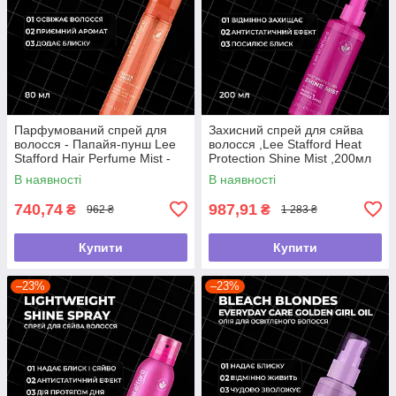
Парфумований спрей для
Захисний спрей для сяйва
волосся - Папайя-пунш Lee
волосся ,Lee Stafford Heat
Stafford Hair Perfume Mist -
Protection Shine Mist ,200мл
Papaya Punch, 80 мл
В наявності
В наявності
740,74
987,91
₴
₴
962 ₴
1 283 ₴
Купити
Купити
–23%
–23%