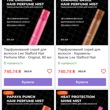
Парфумований спрей для
Парфумований спрей для
волосся Lee Stafford Hair
волосся - Карамель-
Perfume MIst - Original, 80 мл
брюле Lee Stafford Hair
Perfume Mist - Caramel
В наявності
В наявності
Brulee, 80 мл
740,74
740,74
₴
₴
962 ₴
962 ₴
Купити
Купити
–23%
–23%