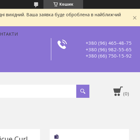
Кошик
дні вихідний. Ваша заявка буде оброблена в найближчий
НТАКТИ
+380 (96) 465-48-75
+380 (96) 982-55-65
+380 (66) 750-15-92
icue Curl