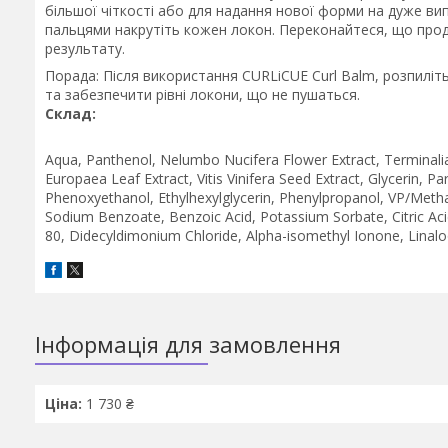
більшої чіткості або для надання нової форми на дуже ви
пальцями накрутіть кожен локон. Переконайтеся, що прод
результату.
Порада: Після використання CURLiCUE Curl Balm, розпиліть 
та забезпечити рівні локони, що не пушаться.
Склад:
Aqua, Panthenol, Nelumbo Nucifera Flower Extract, Terminalia 
Europaea Leaf Extract, Vitis Vinifera Seed Extract, Glycerin, 
Phenoxyethanol, Ethylhexylglycerin, Phenylpropanol, VP/Metha
Sodium Benzoate, Benzoic Acid, Potassium Sorbate, Citric Acid
80, Didecyldimonium Chloride, Alpha-isomethyl Ionone, Linalo
Інформація для замовлення
Ціна:
1 730 ₴