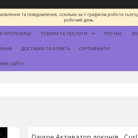
овлення та повідомлення, оскільки за її графіком роботи сього
робочий день.
НІ ПРОПОЗИЦІЇ
ТОВАРИ ТА ПОСЛУГИ
ПРО НАС
КО
НЕННЯ
ДОСТАВКА ТА ОПЛАТА
СЕРТИФІКАТИ
ННЯ САЙТУ
Davroe Активатор локонів , Curl