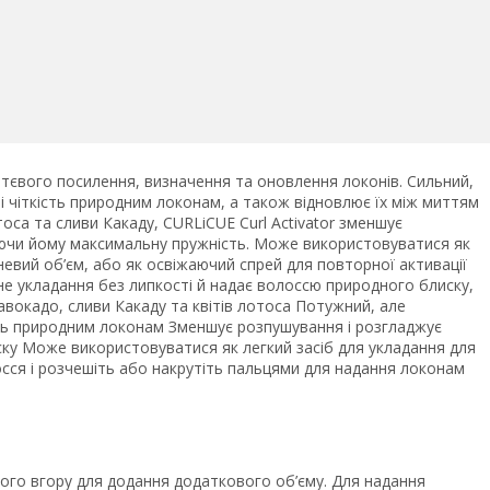
тєвого посилення, визначення та оновлення локонів. Сильний,
 і чіткість природним локонам, а також відновлює їх між миттям
оса та сливи Какаду, CURLiCUE Curl Activator зменшує
ючи йому максимальну пружність. Може використовуватися як
невий об’єм, або як освіжаючий спрей для повторної активації
е укладання без липкості й надає волоссю природного блиску,
вокадо, сливи Какаду та квітів лотоса Потужний, але
ість природним локонам Зменшує розпушування і розгладжує
ку Може використовуватися як легкий засіб для укладання для
лосся і розчешіть або накрутіть пальцями для надання локонам
його вгору для додання додаткового об’єму. Для надання