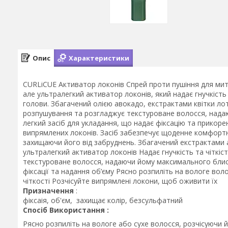
Опис
Характеристики
CURLiCUE Активатор локонів Спрей проти пушіння для мит
але ультралегкий активатор локонів, який надає гнучкість
голови. Збагачений олією авокадо, екстрактами квітки лот
розпушування та розгладжує текстуроване волосся, нада
легкий засіб для укладання, що надає фіксацію та прикоре
випрямлених локонів. Засіб забезпечує щоденне комфортн
захищаючи його від забруднень. Збагачений екстрактами а
ультралегкий активатор локонів Надає гнучкість та чітк
текстуроване волосся, надаючи йому максимального блис
фіксації та надання об’єму Рясно розпиліть на вологе во
чіткості Розчісуйте випрямлені локони, щоб оживити їх
Призначення
:
фіксаія, об'єм, захищає колір, безсульфатний
Спосіб Використання :
Рясно розпиліть на вологе або сухе волосся, розчісуючи 