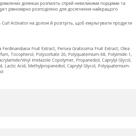
прямлених ділянках розпиліть спрей невеликими порціями та
укт рівномірно розподілено для досягнення найкращого
Curl Activator на долоні й розітріть, щоб емульгувати продукти
Ferdinandiana Fruit Extract, Persea Gratissima Fruit Extract, Olea
Parfum, Tocopherol, Polysorbate 20, Polyquaternium-68, Polyimide-1,
crylamide/Vinyl Imidazole Copolymer, Propanediol, Caprylyl Glycol,
, Lactic Acid, Methylpropanediol, Caprylyl Glycol, Polyquaternium-
ol