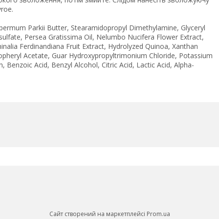
roe.
ospermum Parkii Butter, Stearamidopropyl Dimethylamine, Glyceryl
ulfate, Persea Gratissima Oil, Nelumbo Nucifera Flower Extract,
inalia Ferdinandiana Fruit Extract, Hydrolyzed Quinoa, Xanthan
ocopheryl Acetate, Guar Hydroxypropyltrimonium Chloride, Potassium
Benzoic Acid, Benzyl Alcohol, Citric Acid, Lactic Acid, Alpha-
Сайт створений на маркетплейсі
Prom.ua