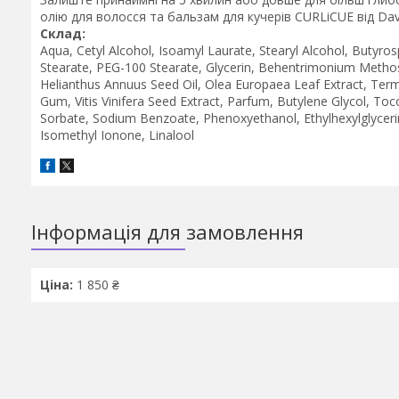
олію для волосся та бальзам для кучерів CURLiCUE від Dav
Склад:
Aqua, Cetyl Alcohol, Isoamyl Laurate, Stearyl Alcohol, Butyr
Stearate, PEG-100 Stearate, Glycerin, Behentrimonium Methos
Helianthus Annuus Seed Oil, Olea Europaea Leaf Extract, Term
Gum, Vitis Vinifera Seed Extract, Parfum, Butylene Glycol, T
Sorbate, Sodium Benzoate, Phenoxyethanol, Ethylhexylglycerin, 
Isomethyl Ionone, Linalool
Інформація для замовлення
Ціна:
1 850 ₴