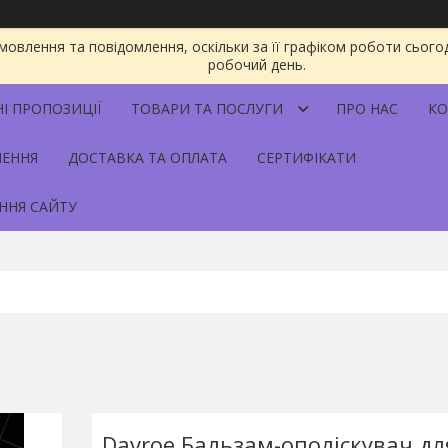
овлення та повідомлення, оскільки за її графіком роботи сього
робочий день.
НІ ПРОПОЗИЦІЇ
ТОВАРИ ТА ПОСЛУГИ
ПРО НАС
КО
НЕННЯ
ДОСТАВКА ТА ОПЛАТА
СЕРТИФІКАТИ
ННЯ САЙТУ
Davroe Бальзам-ополіскувач дл