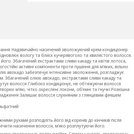
ування Надзвичайно насичений зволожуючий крем-кондиціонер
відновлює вологу та блиск кучерявогохо та хвилястого волосся.
його. Збагачений екстрактами сливи какаду та квітів лотоса,
огостійкі активні компоненти проти пушіння для м’яких, вільно
 олія авокадо забезпечує інтенсивне зволоження, розгладжує
м. Збагачений олією авокадо, екстрактами сливи какаду та
лутує волосся Глибоко кондиціонує, не обтяжуючи волосся
орює м’які, чітко окреслені локони, об’ємні та гнучкі Розкішна
гладження Залишає волосся слухняним з глянцевим фінішем
ульфатний
жними рухами розподіліть його від коренів до кінчиків після
печити насичення волосся, м’яко розплутуючи його.
окого зволоження, потім змийте. Слідом нанесіть зволожуючу