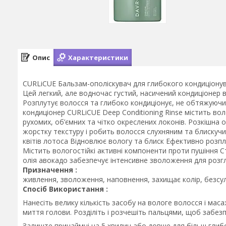
Опис
Характеристики
CURLiCUE Бальзам-ополіскувач для глибокого кондиціон
Цей легкий, але водночас густий, насичений кондиціонер 
Розплутує волосся та глибоко кондиціонує, не обтяжуючи 
кондиціонер CURLiCUE Deep Conditioning Rinse містить вол
рухомих, об’ємних та чітко окреслених локонів. Розкішна
жорстку текстуру і робить волосся слухняним та блискучи
квітів лотоса Відновлює вологу та блиск Ефективно розп
Містить вологостійкі активні компоненти проти пушіння Ств
олія авокадо забезпечує інтенсивне зволоження для роз
Призначення :
живлення, зволоження, наповнення, захищає колір, безс
Спосіб Використання :
Нанесіть велику кількість засобу на вологе волосся і маса
миття голови. Розділіть і розчешіть пальцями, щоб забез
Залиште принаймні на 5 хвилин або довше для більш глиб