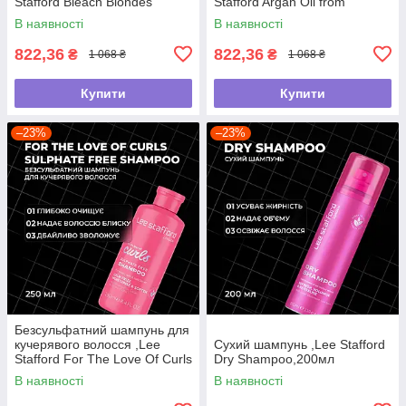
Stafford Bleach Blondes
Stafford Argan Oil from
,250мл
Morocco Nourishing Shampoo
В наявності
В наявності
,250мл
822,36
822,36
₴
₴
1 068 ₴
1 068 ₴
Купити
Купити
–23%
–23%
Безсульфатний шампунь для
кучерявого волосся ,Lee
Сухий шампунь ,Lee Stafford
Stafford For The Love Of Curls
Dry Shampoo,200мл
Shampoo,250мл
В наявності
В наявності