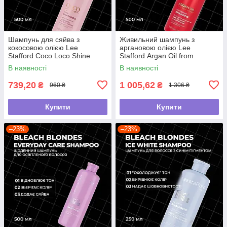
Шампунь для сяйва з
Живильний шампунь з
кокосовою олією Lee
аргановою олією Lee
Stafford Coco Loco Shine
Stafford Argan Oil from
Shampoo, 500 мл
Morocco Nourishing Shampoo,
В наявності
В наявності
500 мл
739,20
1 005,62
₴
₴
960 ₴
1 306 ₴
Купити
Купити
–23%
–23%