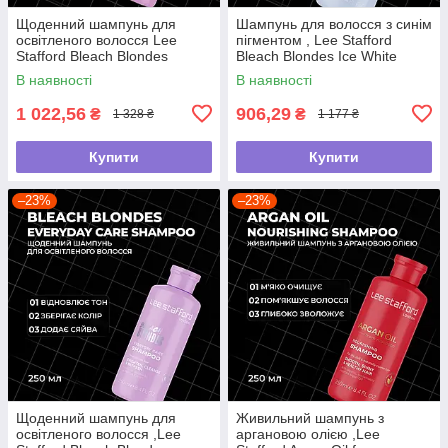
Щоденний шампунь для
Шампунь для волосся з синім
освітленого волосся Lee
пігментом , Lee Stafford
Stafford Bleach Blondes
Bleach Blondes Ice White
Everyday Care Shampoo, 500
Toning Shampoo ,250мл
В наявності
В наявності
мл
1 022,56
906,29
₴
₴
1 328 ₴
1 177 ₴
Купити
Купити
–23%
–23%
Щоденний шампунь для
Живильний шампунь з
освітленого волосся ,Lee
аргановою олією ,Lee