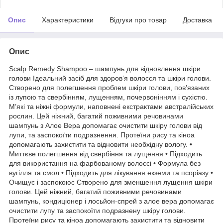
Опис
Характеристики
Відгуки про товар
Доставка
Опис
Scalp Remedy Shampoo – шампунь для відновлення шкіри
голови Ідеальний засіб для здоров’я волосся та шкіри голови.
Створено для полегшення проблем шкіри голови, пов’язаних
із лупою та свербінням, лущенням, почервонінням і сухістю.
М’які та ніжні формули, наповнені екстрактами австралійських
рослин. Цей ніжний, багатий поживними речовинами
шампунь з Алое Вера допомагає очистити шкіру голови від
лупи, та заспокоїти подразнення. Протеїни рису та кіноа
допомагають захистити та відновити необхідну вологу. •
Миттєве полегшення від свербіння та лущення • Підходить
для використання на фарбованому волоссі • Формула без
вугілля та смол • Підходить для лікування екземи та псоріазу •
Очищує і заспокоює Створено для зменшення лущення шкіри
голови. Цей ніжний, багатий поживними речовинами
шампунь, кондиціонер і лосьйон-спрей з алое вера допомагає
очистити лупу та заспокоїти подразнену шкіру голови.
Протеїни рису та кіноа допомагають захистити та відновити