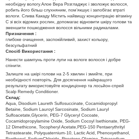
необхідну вологу.Алое Вера Розгладжує і зволожує волосся,
робить його більш слухняним, пом’якшує і запобігає втраті
вологи. Слива Какаду Містить найвищу концентрацію вітаміну
С зі всіх відомих рослин, допомагає відновити шкіру голови та
зменшити пошкодження волосся вільними радикалами.
Призначення :
глибоке очищення, заспокійливий, захист кольору,
безсульфатний
Спосіб Використання :
Нанести шампунь проти лупи на вологе волосся і добре
спінити.
Залиште на шкірі голови на 2-5 хвилин і змийте, при
необхідності повторіть. Для досягнення найкращого
результату використовуйте кондиціонер та лосьйон-спрей
Scalp Remedy Conditioner.
Склад:
Aqua, Disodium Laureth Sulfosuccinate, Cocamidopropyl
Betaine, Sodium Lauroyl Sarcosinate, Sodium Lauryl
Sulfoacetate,Glycerin, PEG-7 Glyceryl Cocoate,
Cocamidopropylamine Oxide, Sodium Cocoyl Isethionate, PEG-
12 Dimethicone, Tocopheryl Acetate,PEG-150 Pentaerythrityl
Tetrastearate, Polyquaternium-10, Lactic Acid, Phenoxyethanol,
Panthenol, SodiumChloride, Piroctone Olamine, Tetrasodium