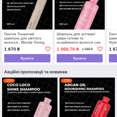
Davroe Тонуючий
Шампунь для чутливої
Dav
шампунь для світлого
шкіри голови та
шамп
волосся , Blonde Toning
ослабленого волосся Lee
Hydr
Shampoo ,325 мл
Stafford Scalp Love Anti-
мл
1 670
1 068,76
1 6
₴
₴
1 388 ₴
Breakage Shampoo,250мл
Купити
Купити
Акційні пропозиції та новинки
–23%
–23%