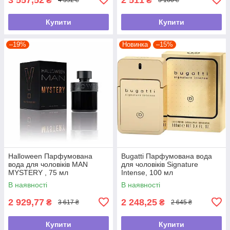
₴
₴
4 392 ₴
3 100 ₴
Купити
Купити
–19%
Новинка
–15%
Halloween Парфумована
Bugatti Парфумована вода
вода для чоловіків MAN
для чоловіків Signature
MYSTERY , 75 мл
Intense, 100 мл
В наявності
В наявності
2 929,77
2 248,25
₴
₴
3 617 ₴
2 645 ₴
Купити
Купити