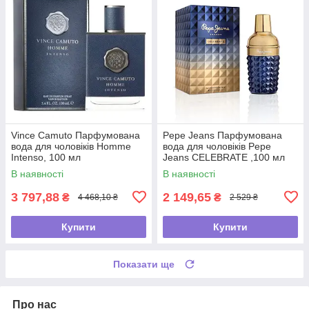
Vince Camuto Парфумована
Pepe Jeans Парфумована
вода для чоловіків Homme
вода для чоловіків Pepe
Intenso, 100 мл
Jeans CELEBRATE ,100 мл
В наявності
В наявності
3 797,88
2 149,65
₴
₴
4 468,10 ₴
2 529 ₴
Купити
Купити
Показати ще
Про нас