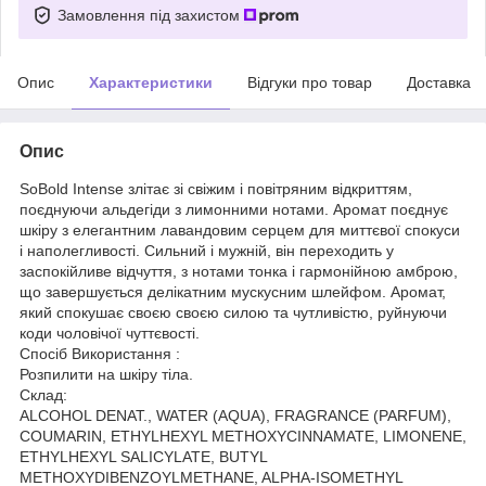
Замовлення під захистом
Опис
Характеристики
Відгуки про товар
Доставка
Опис
SoBold Intense злітає зі свіжим і повітряним відкриттям,
поєднуючи альдегіди з лимонними нотами. Аромат поєднує
шкіру з елегантним лавандовим серцем для миттєвої спокуси
і наполегливості. Сильний і мужній, він переходить у
заспокійливе відчуття, з нотами тонка і гармонійною амброю,
що завершується делікатним мускусним шлейфом. Аромат,
який спокушає своєю своєю силою та чутливістю, руйнуючи
коди чоловічої чуттєвості.
Спосіб Використання :
Розпилити на шкіру тіла.
Склад:
ALCOHOL DENAT., WATER (AQUA), FRAGRANCE (PARFUM),
COUMARIN, ETHYLHEXYL METHOXYCINNAMATE, LIMONENE,
ETHYLHEXYL SALICYLATE, BUTYL
METHOXYDIBENZOYLMETHANE, ALPHA-ISOMETHYL