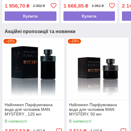
мл
1 956,70
1 666,85
2 1
₴
₴
2 302 ₴
1 961 ₴
Купити
Купити
Акційні пропозиції та новинки
–19%
–19%
Halloween Парфумована
Halloween Парфумована
вода для чоловіків MAN
вода для чоловіків MAN
MYSTERY , 125 мл
MYSTERY, 50 мл
В наявності
В наявності
3 557,52
2 511