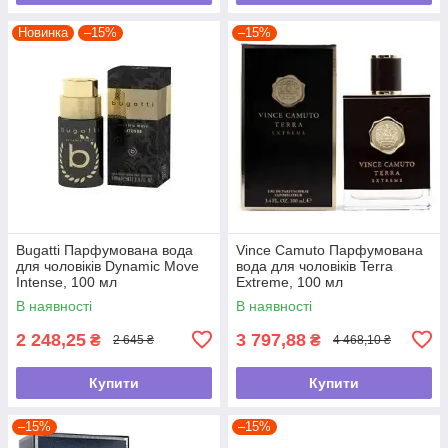
Новинка
–15%
–15%
Bugatti Парфумована вода
Vince Camuto Парфумована
для чоловіків Dynamic Move
вода для чоловіків Terra
Intense, 100 мл
Extreme, 100 мл
В наявності
В наявності
2 248,25
3 797,88
₴
₴
2 645 ₴
4 468,10 ₴
Купити
Купити
–15%
–15%