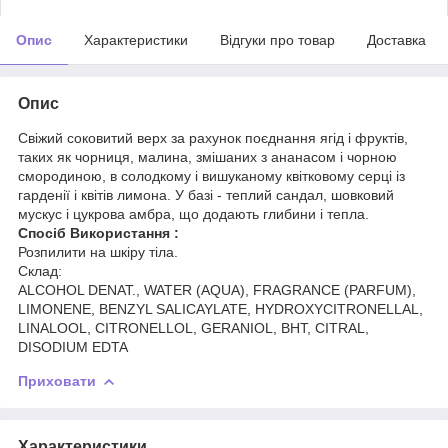
Опис
Характеристики
Відгуки про товар
Доставка
Опис
Свіжий соковитий верх за рахунок поєднання ягід і фруктів,
таких як чорниця, малина, змішаних з ананасом і чорною
смородиною, в солодкому і вишуканому квітковому серці із
гарденії і квітів лимона. У базі - теплий сандал, шовковий
мускус і цукрова амбра, що додають глибини і тепла.
Спосіб Використання :
Розпилити на шкіру тіла.
Склад:
ALCOHOL DENAT., WATER (AQUA), FRAGRANCE (PARFUM),
LIMONENE, BENZYL SALICAYLATE, HYDROXYCITRONELLAL,
LINALOOL, CITRONELLOL, GERANIOL, BHT, CITRAL,
DISODIUM EDTA
Приховати
Характеристики