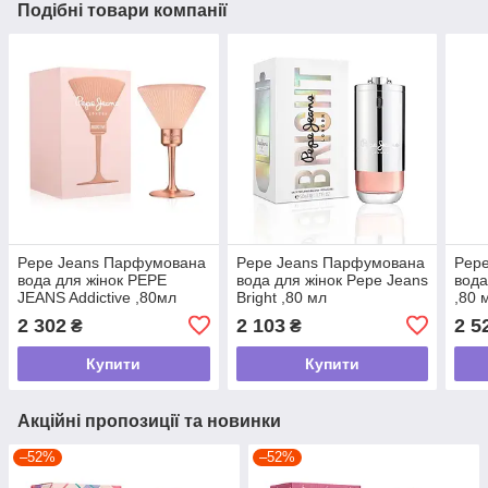
Подібні товари компанії
Pepe Jeans Парфумована
Pepe Jeans Парфумована
Pep
вода для жінок PEPE
вода для жінок Pepe Jeans
вода
JEANS Addictive ,80мл
Bright ,80 мл
,80 
2 302
2 103
2 5
₴
₴
Купити
Купити
Акційні пропозиції та новинки
–52%
–52%