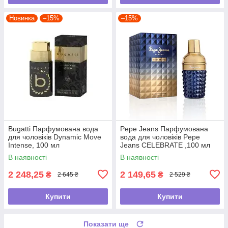
Новинка
–15%
–15%
Bugatti Парфумована вода
Pepe Jeans Парфумована
для чоловіків Dynamic Move
вода для чоловіків Pepe
Intense, 100 мл
Jeans CELEBRATE ,100 мл
В наявності
В наявності
2 248,25
2 149,65
₴
₴
2 645 ₴
2 529 ₴
Купити
Купити
Показати ще