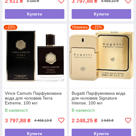
2 511
3 797,88
₴
₴
3 100 ₴
4 468,10 ₴
Купити
Купити
–15%
Новинка
–15%
Vince Camuto Парфумована
Bugatti Парфумована вода
вода для чоловіків Terra
для чоловіків Signature
Extreme, 100 мл
Intense, 100 мл
В наявності
В наявності
3 797,88
2 248,25
₴
₴
4 468,10 ₴
2 645 ₴
Купити
Купити