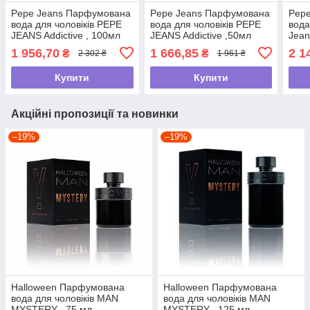
Pepe Jeans Парфумована
Pepe Jeans Парфумована
Pep
вода для чоловіків PEPE
вода для чоловіків PEPE
вода
JEANS Addictive , 100мл
JEANS Addictive ,50мл
Jea
мл
1 956,70
1 666,85
2 1
₴
₴
2 302 ₴
1 961 ₴
Купити
Купити
Акційні пропозиції та новинки
–19%
–19%
Halloween Парфумована
Halloween Парфумована
вода для чоловіків MAN
вода для чоловіків MAN
MYSTERY , 75 мл
MYSTERY , 125 мл