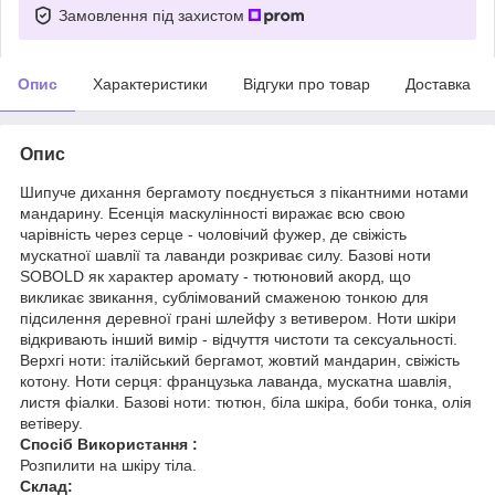
Замовлення під захистом
Опис
Характеристики
Відгуки про товар
Доставка
Опис
Шипуче дихання бергамоту поєднується з пікантними нотами
мандарину. Есенція маскулінності виражає всю свою
чарівність через серце - чоловічий фужер, де свіжість
мускатної шавлії та лаванди розкриває силу. Базові ноти
SOBOLD як характер аромату - тютюновий акорд, що
викликає звикання, сублімований смаженою тонкою для
підсилення деревної грані шлейфу з ветивером. Ноти шкіри
відкривають інший вимір - відчуття чистоти та сексуальності.
Верхгі ноти: італійський бергамот, жовтий мандарин, свіжість
котону. Ноти серця: французька лаванда, мускатна шавлія,
листя фіалки. Базові ноти: тютюн, біла шкіра, боби тонка, олія
ветіверу.
Спосіб Використання :
Розпилити на шкіру тіла.
Склад: