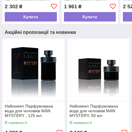
мл
2 302
1 961
2 5
₴
₴
Купити
Купити
Акційні пропозиції та новинки
Halloween Парфумована
Halloween Парфумована
вода для чоловіків MAN
вода для чоловіків MAN
MYSTERY , 125 мл
MYSTERY, 50 мл
В наявності
В наявності