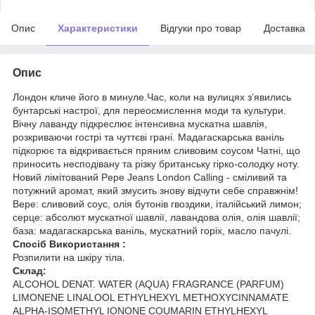
Опис
Характеристики
Відгуки про товар
Доставка
Опис
Лондон кличе його в минуле.Час, коли на вулицях з’явились
бунтарські настрої, для переосмислення моди та культури.
Вічну лаванду підкреслює інтенсивна мускатна шавлія,
розкриваючи гострі та чуттєві грані. Мадагаскарська ваніль
підкорює та відкривається пряним сливовим соусом Чатні, що
приносить несподівану та різку британську гірко-солодку ноту.
Новий лімітований Pepe Jeans London Calling - сміливий та
потужний аромат, який змусить знову відчути себе справжнім!
Вере: сливовий соус, олія бутонів гвоздики, італійський лимон;
серце: абсолют мускатної шавлії, лавандова олія, олія шавлії;
база: мадагаскарська ваніль, мускатний горіх, масло пачулі.
Спосіб Використання :
Розпилити на шкіру тіла.
Склад:
ALCOHOL DENAT. WATER (AQUA) FRAGRANCE (PARFUM)
LIMONENE LINALOOL ETHYLHEXYL METHOXYCINNAMATE
ALPHA-ISOMETHYL IONONE COUMARIN ETHYLHEXYL