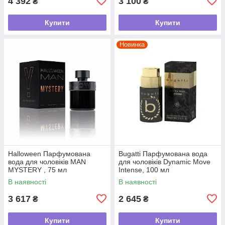
4 392
3 100
₴
₴
Купити
Купити
Новинка
Halloween Парфумована
Bugatti Парфумована вода
вода для чоловіків MAN
для чоловіків Dynamic Move
MYSTERY , 75 мл
Intense, 100 мл
В наявності
В наявності
3 617
2 645
₴
₴
Купити
Купити