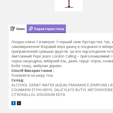
Опис
Характеристики
Лондон кличе її в минуле. ЇЇ перший смак бунтарства. Час
самовираження! Яскравий верх джину в поєднанні із імбир
приправленний сумішшю фруктів. Це все підсолоджене інт
лімітований Pepe Jeans London Calling – приголомшливий 
чорна смородина, імбирний ель, джин; серце: огірок, конва
боби тонку, амброве дерево.
Спосіб Використання :
Розпилити на шкіру тіла.
Склад:
ALCOHOL DENAT WATER (AQUA) FRAGRANCE (PARFUM) LI
COUMARIN ETHYLHEXYL SALICYLATE BUTYL METHOXYDIB
CITRONELLOL DISODIUM EDTA