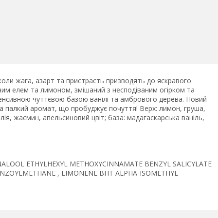
, коли жага, азарт та пристрасть призводять до яскравого
ним елем та лимоном, змішаний з несподіваним огірком та
енсивною чуттєвою базою ванілі та амбрового дерева. Новий
та палкий аромат, що пробуджує почуття! Верх: лимон, груша,
лія, жасмин, апельсиновий цвіт; база: мадагаскарська ваніль,
NALOOL ETHYLHEXYL METHOXYCINNAMATE BENZYL SALICYLATE
ENZOYLMETHANE , LIMONENE BHT ALPHA-ISOMETHYL