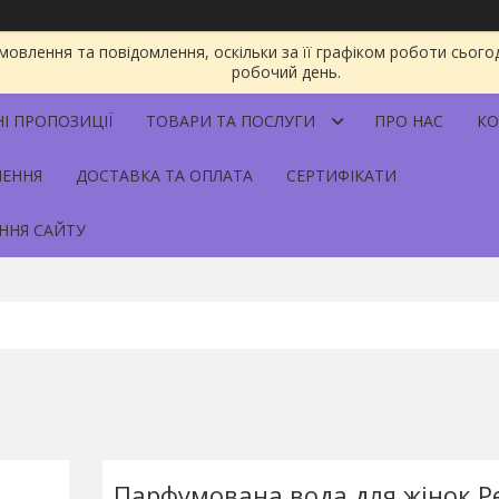
овлення та повідомлення, оскільки за її графіком роботи сього
робочий день.
НІ ПРОПОЗИЦІЇ
ТОВАРИ ТА ПОСЛУГИ
ПРО НАС
КО
НЕННЯ
ДОСТАВКА ТА ОПЛАТА
СЕРТИФІКАТИ
ННЯ САЙТУ
Парфумована вода для жінок Pe