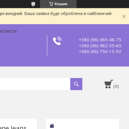
Кошик
дні вихідний. Ваша заявка буде оброблена в найближчий
НТАКТИ
+380 (96) 465-48-75
+380 (96) 982-55-65
+380 (66) 750-15-92
pe Jeans