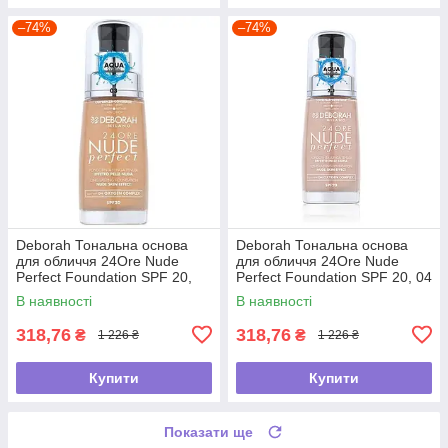
–74%
–74%
Deborah Тональна основа
Deborah Тональна основа
для обличчя 24Ore Nude
для обличчя 24Ore Nude
Perfect Foundation SPF 20,
Perfect Foundation SPF 20, 04
03 Sand, 30 мл
Apricot, 30 мл
В наявності
В наявності
318,76
318,76
₴
₴
1 226 ₴
1 226 ₴
Купити
Купити
Показати ще