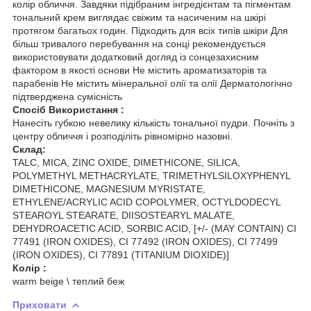
колір обличчя. Завдяки підібраним інгредієнтам та пігментам
тональний крем виглядає свіжим та насиченим на шкірі
протягом багатьох годин. Підходить для всіх типів шкіри Для
більш тривалого перебування на сонці рекомендується
використовувати додатковий догляд із сонцезахисним
фактором в якості основи Не містить ароматизаторів та
парабенів Не містить мінеральної олії та олії Дерматологічно
підтверджена сумісність
Спосіб Використання :
Нанесіть губкою невелику кількість тональної пудри. Почніть з
центру обличчя і розподіліть рівномірно назовні.
Склад:
TALC, MICA, ZINC OXIDE, DIMETHICONE, SILICA,
POLYMETHYL METHACRYLATE, TRIMETHYLSILOXYPHENYL
DIMETHICONE, MAGNESIUM MYRISTATE,
ETHYLENE/ACRYLIC ACID COPOLYMER, OCTYLDODECYL
STEAROYL STEARATE, DIISOSTEARYL MALATE,
DEHYDROACETIC ACID, SORBIC ACID, [+/- (MAY CONTAIN) CI
77491 (IRON OXIDES), CI 77492 (IRON OXIDES), CI 77499
(IRON OXIDES), CI 77891 (TITANIUM DIOXIDE)]
Колір :
warm beige \ теплий беж
Приховати