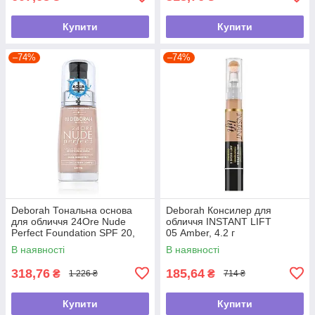
Купити
Купити
–74%
–74%
Deborah Тональна основа
Deborah Консилер для
для обличчя 24Ore Nude
обличчя INSTANT LIFT
Perfect Foundation SPF 20,
05 Amber, 4.2 г
05 Amber, 30 мл
В наявності
В наявності
318,76
185,64
₴
₴
1 226 ₴
714 ₴
Купити
Купити