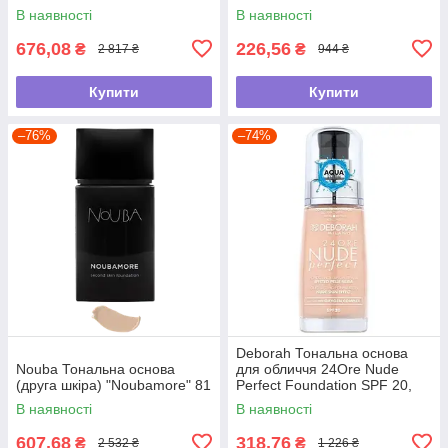
В наявності
В наявності
676,08
226,56
₴
₴
2 817 ₴
944 ₴
Купити
Купити
–76%
–74%
Deborah Тональна основа
Nouba Тональна основа
для обличчя 24Ore Nude
(друга шкіра) "Noubamore" 81
Perfect Foundation SPF 20,
0 Fair Rose, 30 мл
В наявності
В наявності
607,68
318,76
₴
₴
2 532 ₴
1 226 ₴