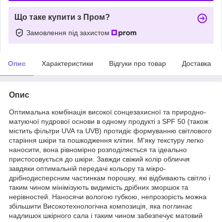
Що таке купити з Пром?
Замовлення під захистом
Опис
Характеристики
Відгуки про товар
Доставка
Опис
Оптимальна комбінація високої сонцезахисної та природно-
матуючої пудрової основи в одному продукті з SPF 50 (також
містить фільтри UVA та UVB) протидіє формуванню світлового
старіння шкіри та пошкодження клітин. М'яку текстуру легко
наносити, вона рівномірно розподіляється та ідеально
пристосовується до шкіри. Завжди свіжий колір обличчя
завдяки оптимальній передачі кольору та мікро-
дрібнодисперсним частинкам порошку, які відбивають світло і
таким чином мінімізують видимість дрібних зморшок та
нерівностей. Наносячи вологою губкою, непрозорість можна
збільшити Високотехнологічна композиція, яка поглинає
надлишок шкірного сала і таким чином забезпечує матовий