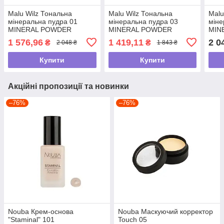
Malu Wilz Тональна
Malu Wilz Тональна
Malu
мінеральна пудра 01
мінеральна пудра 03
міне
MINERAL POWDER
MINERAL POWDER
MIN
FOUNDATION , 15 г (шт.)
FOUNDATION ,15 г (шт.)
FOUN
1 576,96
1 419,11
2 0
₴
₴
2 048 ₴
1 843 ₴
Купити
Купити
Акційні пропозиції та новинки
–76%
–76%
Nouba Крем-основа
Nouba Маскуючий корректор
"Staminal" 101
Touch 05