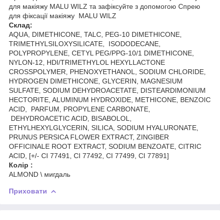
для макіяжу MALU WILZ та зафіксуйте з допомогою Спрею
для фіксації макіяжу MALU WILZ
Склад:
AQUA, DIMETHICONE, TALC, PEG-10 DIMETHICONE,
TRIMETHYLSILOXYSILICATE, ISODODECANE,
POLYPROPYLENE, CETYL PEG/PPG-10/1 DIMETHICONE,
NYLON-12, HDI/TRIMETHYLOL HEXYLLACTONE
CROSSPOLYMER, PHENOXYETHANOL, SODIUM CHLORIDE,
HYDROGEN DIMETHICONE, GLYCERIN, MAGNESIUM
SULFATE, SODIUM DEHYDROACETATE, DISTEARDIMONIUM
HECTORITE, ALUMINUM HYDROXIDE, METHICONE, BENZOIC
ACID, PARFUM, PROPYLENE CARBONATE,
DEHYDROACETIC ACID, BISABOLOL,
ETHYLHEXYLGLYCERIN, SILICA, SODIUM HYALURONATE,
PRUNUS PERSICA FLOWER EXTRACT, ZINGIBER
OFFICINALE ROOT EXTRACT, SODIUM BENZOATE, CITRIC
ACID, [+/- CI 77491, CI 77492, CI 77499, CI 77891]
Колір :
ALMOND \ мигдаль
Приховати