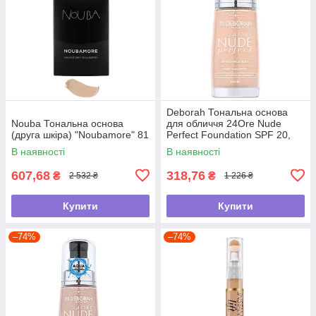
Deborah Тональна основа
Nouba Тональна основа
для обличчя 24Ore Nude
(друга шкіра) "Noubamore" 81
Perfect Foundation SPF 20,
0 Fair Rose, 30 мл
В наявності
В наявності
607,68
318,76
₴
₴
2 532 ₴
1 226 ₴
Купити
Купити
–74%
–74%