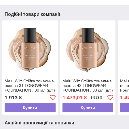
Подібні товари компанії
Malu Wilz Стійка тональна
Malu Wilz Стійка тональна
Malu
основа 31 LONGWEAR
основа 43 LONGWEAR
осно
FOUNDATION , 30 мл (шт.)
FOUNDATION , 30 мл (шт.)
Foun
1 913
1 473,01
1 4
₴
₴
1 913 ₴
Купити
Купити
Акційні пропозиції та новинки