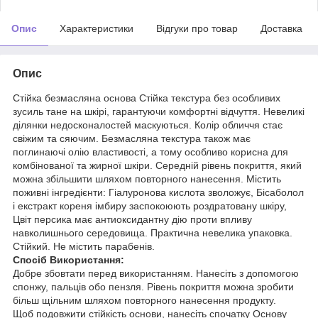
Опис
Характеристики
Відгуки про товар
Доставка
Опис
Стійка безмасляна основа Стійка текстура без особливих
зусиль тане на шкірі, гарантуючи комфортні відчуття. Невеликі
ділянки недосконалостей маскуються. Колір обличчя стає
свіжим та сяючим. Безмасляна текстура також має
поглинаючі олію властивості, а тому особливо корисна для
комбінованої та жирної шкіри. Середній рівень покриття, який
можна збільшити шляхом повторного нанесення. Містить
поживні інгредієнти: Гіалуронова кислота зволожує, Бісаболол
і екстракт кореня імбиру заспокоюють роздратовану шкіру,
Цвіт персика має антиоксидантну дію проти впливу
навколишнього середовища. Практична невелика упаковка.
Стійкий. Не містить парабенів.
Спосіб Використання:
Добре збовтати перед використанням. Нанесіть з допомогою
спонжу, пальців обо пензля. Рівень покриття можна зробити
більш щільним шляхом повторного нанесення продукту.
Щоб подовжити стійкість основи, нанесіть спочатку Основу