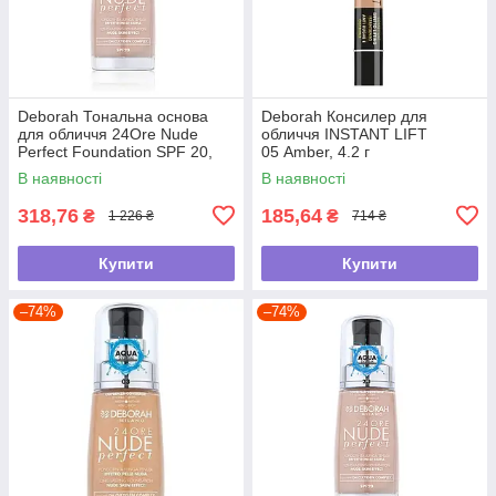
Deborah Тональна основа
Deborah Консилер для
для обличчя 24Ore Nude
обличчя INSTANT LIFT
Perfect Foundation SPF 20,
05 Amber, 4.2 г
05 Amber, 30 мл
В наявності
В наявності
318,76
185,64
₴
₴
1 226 ₴
714 ₴
Купити
Купити
–74%
–74%