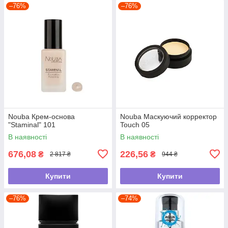
–76%
–76%
Nouba Крем-основа
Nouba Маскуючий корректор
"Staminal" 101
Touch 05
В наявності
В наявності
676,08
226,56
₴
₴
2 817 ₴
944 ₴
Купити
Купити
–76%
–74%